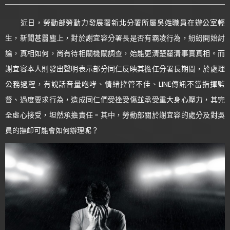
近日，勞動部勞動力發展署新北分署所屬吳姓職員在辦公室輕
生，新聞甚囂塵上，對於謝宜容分署長是否有霸凌行為，紛紛開始討
論，真相如何，尚有待相關機關調查，始能更清楚釐清事實真相。而
謝宜容本人則發出聲明表示部分同仁反映其擔任分署長期間，於處理
公務過程，有說話音量咆哮、情緒控管不佳、LINE傳訊不當指揮監
督、過度要求行為，造成同仁們受挫受傷並承受重大身心壓力，其完
全虛心接受，坦然承擔責任。其中，勞動部關於謝宜容的處分及對吳
員的撫卹可能會如何辦理呢？