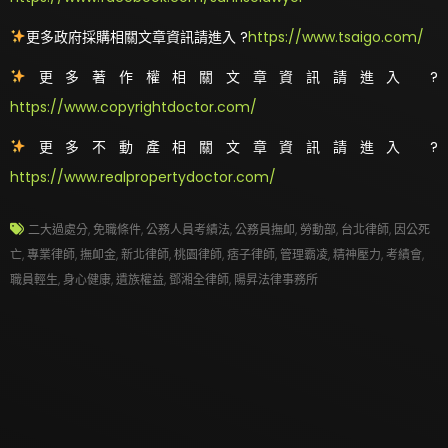
更多政府採購相關文章資訊請進入 ?
https://www.tsaigo.com/
更多著作權相關文章資訊請進入 ?
https://www.copyrightdoctor.com/
更多不動產相關文章資訊請進入 ?
https://www.realpropertydoctor.com/
二大過處分
,
免職條件
,
公務人員考績法
,
公務員撫卹
,
勞動部
,
台北律師
,
因公死
亡
,
專業律師
,
撫卹金
,
新北律師
,
桃園律師
,
痞子律師
,
管理霸凌
,
精神壓力
,
考績會
,
職員輕生
,
身心健康
,
遺族權益
,
鄧湘全律師
,
陽昇法律事務所