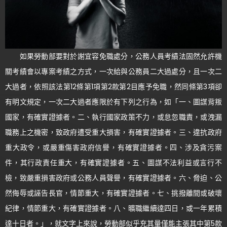
如果勞動部要對於謝宜容免職處分，公務人員考績法固然允許機
關考績會以專案考績之方式，一次給與公務員二大過處分，且一次二
大過者，依照該法第12條第1項第2款第2目應予免職，然同條第3項卻
有明文規定，一次二大過者應限於有下列之行為，如「一、圖謀背叛
國家，有確實證據者。二、執行國家政策不力，或怠忽職責，或洩漏
職務上之機密，致政府遭受重大損害，有確實證據者。三、違抗政府
重大政令，或嚴重傷害政府信譽，有確實證據者。四、涉及貪污案
件，其行政責任重大，有確實證據者。五、圖謀不法利益或言行不
檢，致嚴重損害政府或公務人員聲譽，有確實證據者。六、脅迫、公
然侮辱或誣告長官，情節重大，有確實證據者。七、挑撥離間或破壞
紀律，情節重大，有確實證據者。八、曠職繼續達四日，或一年累積
達十日者。」，就文字上來說，勞動部似乎充其量僅能主張其中第5款