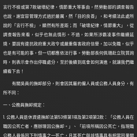
言行不檢或第7款破壞紀律，情節重大等事由，然勞動部的調查報告
也說，謝宜容管理方式過於嚴厲，然「目的良善」，和考績法此處所
說的「言行不檢」，顯然有所差距；而「破壞紀律，情節重大」，從
調查報告來看，似乎也無此情形。不過，如果所涉霸凌事件繼續延
燒，要說有違抗政府重大政令或嚴重傷害政府信譽，加以免職，似乎
也是有可能的事，但一切都應依法行事。勞動部長何佩珊赴立院質詢
時，則表示會作出停職處分，至於後續到底會如何演進，就讓我們繼
續看下去！
有關吳員的撫卹部分，則會因其屬約僱人員或公務人員身分，有
所不同：
一、公務員撫卹規定：
1. 公務人員退休資遣撫卹法第53條第1項及第2項第2款：「公務人員在
職因公死亡者，應辦理因公撫卹。」、「前項所稱因公死亡，指現職
公務人員係因下列情事之一死亡，且其死亡與該情事具有相當因果關