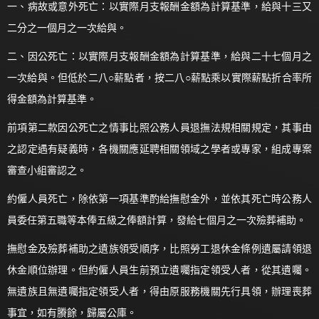
一、病故或意外死亡：以實際月支報酬金額為計算基準，給與十三又
二分之一個月之一次給與。
二、因公死亡：以實際月支報酬金額為計算基準，給與二十七個月之
一次給與。但低於二八○薪點者，按二八○薪點乘以實際薪點折合率所
得金額為計算基準。
前項第二款因公死亡之情事比照公務人員退撫法規相關規定，其事由
之認定遇有疑義時，各機關應延聘相關領域之學者或專家，組成專案
審查小組審認之。
約僱人員死亡，除依第一項基準酌給撫慰金外，並依其死亡時公務人
員委任第五職等本俸五級之俸額計算，發給七個月之一次殮葬補助。
撫慰金及殮葬補助之遺族領受順序，比照勞工退休金條例遺屬請領退
休金順位辦理。但約僱人員生前預立遺囑指定領受人者，從其遺囑。
無遺族且無遺囑指定領受人者，得由原服務機關先行具領，辦理喪葬
事宜，如有賸餘，歸屬公庫。