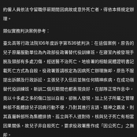
約僱人員依法令留職停薪期間因病故或意外死亡者，得依本條規定辦
理。
類似實務判決案例參考：
臺北高等行政法院106年度訴字第1536號判決：在這個案例，原告的
兒子原屬服勤單位為內政部役政署替代役訓練班，在寢室內被發現手
腕及頸部有多處刀傷，經送醫不治死亡。地檢署的相驗屍體證明書記
載死亡方式為自殺，役政署簽請核定為因病死亡辦理撫卹，原告不服
提出訴願及行政訴訟，主張兒子入伍前並無任何精神疾病，在成功嶺
替代役訓練班，新訓二個月期間也都表現良好，在部隊正常作息中，
竟以十多處之多的傷口加以自殺，卻無人發現，加上兒子所屬之管理
幹部不能體諒兒子因病行動不便，乃對其進行言語、精神之霸凌，則
其直屬幹部所為集體排擠、孤立與不人道對待，核與兒子死亡有相當
因果關係，故兒子非自殺死亡，要求役政署應作成「因公死亡」之撫
卹。