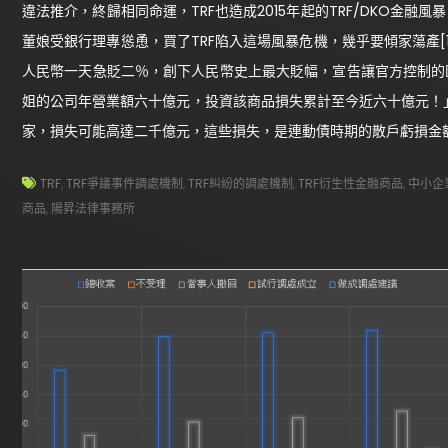
違法推介，終歸相同命運，TRF也造成2015年起的TRF/DKO金
董娘受銀行理專慫恿，買了TRF陷入這場風暴危機，幾乎要傾家蕩產
人民幣一天急貶二％，創下人民幣史上最大貶幅，宣告讓官方控制的
姐的公司年營業額六十億元，投資該商品損失累計至今近六十億元！
家，損失可能高達二千億元，這些損失，是連動債時期的散戶虧損金
TRF
,
TRF爭議事件調處機制
,
TRF糾紛的調處機制
,
TRF衍生性金融商品
,
中小企
商品
,
陽昇法律事務所