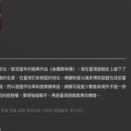
目光，智冠當年的經典作品《金庸群俠傳》，曾在臺灣遊戲史上留下了
廠的名號，在臺灣仍有相當的地位。網銀則是以諸多博奕遊戲在目前臺
戲，然以遊戲市佔率和營業額來說，網銀可說是少數能和境外手遊一拚
冠的經營權，實現強強聯手，再造臺灣遊戲產業的輝煌。
,
股東
,
股權
,
股票
,
藍新科技
,
行政院
,
遊戲產業
,
電子支付