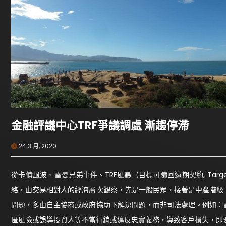
金融評議中心TRF爭議調處 漸趨停滯
24 3 月, 2020
從卡債風波、雷曼兄弟事件、TRF風暴（目標可贖回遠期契約, Target
絡，由交易相對人的經濟層次觀察，先是一般民眾，接著是中產階級
問題，多由自主協商或政府協助下解決問題，而非司法處理。例如：
匿風險或誤導投資人等不當行銷或違反忠實義務，導致客戶損失，即