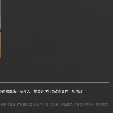
願意或來不及介入，對於這次FTX破產事件，相信政.
,
連動債風暴
,
違反銀行法
,
鄧湘全律師
,
金管會
,
金融風暴
,
陽昇法律事務所
,
雙卡風暴