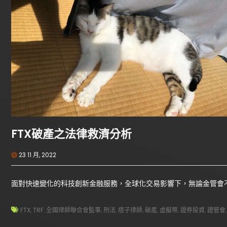
FTX破產之法律救濟分析
23 11 月, 2022
面對快速變化的科技創新金融服務，全球化交易影響下，無論金管會不
FTX
,
TRF
,
全國律師聯合會監事
,
刑法
,
痞子律師
,
破產
,
虛擬幣
,
證券投資
,
證管會