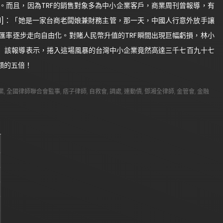
融風暴。而且，因為TRF的銷售對象多為中小企業客戶，商業周刊曾報導，有
[1]：「她是一家台商老闆娘兼財務主管，那一天，中國人行意外放手讓
匯率逐步走向自由化。對賭人民幣升值的TRF瞬間出現巨幅虧損，林小
」該報導表示，捲入這場風暴的台灣中小企業竟然高達三千七百九十七
額的五倍！
業
,
全國律師聯合會監事
,
痞子律師
,
自救會
,
調處
,
連動債
,
鄧湘全律師
,
金管會
,
金融