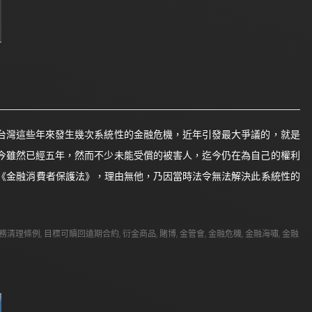
」，台灣這些年來發生幾次系統性的金融危機，近年引發最大爭議的，就是
3]迄今雖然已經五年，然而不少未能受償的被害人，迄今仍在為自己的權利
《金融消費者保護法》，理由無他，乃因當時法令無法解決此系統性的
務清理條例
,
目標可贖回遠期合約
,
衍金商品
,
賭博
,
金管會
,
金融危機
,
金融海嘯
,
金融