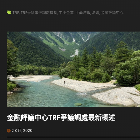
TRF
,
TRF爭議事件調處機制
,
中小企業
,
工商時報
,
法遵
,
金融評議中心
金融評議中心TRF爭議調處最新概述
2 3 月, 2020