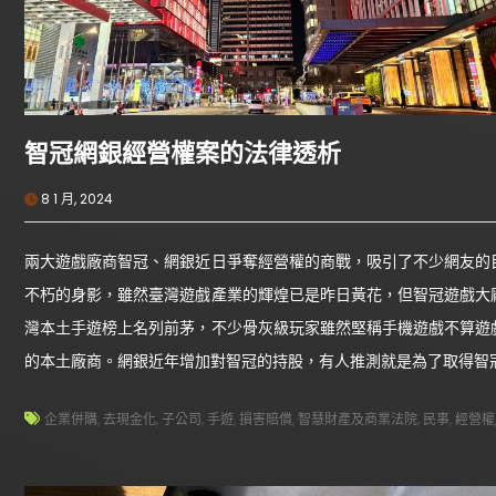
智冠網銀經營權案的法律透析
8 1 月, 2024
兩大遊戲廠商智冠、網銀近日爭奪經營權的商戰，吸引了不少網友的
不朽的身影，雖然臺灣遊戲產業的輝煌已是昨日黃花，但智冠遊戲大
灣本土手遊榜上名列前茅，不少骨灰級玩家雖然堅稱手機遊戲不算遊
的本土廠商。網銀近年增加對智冠的持股，有人推測就是為了取得智
企業併購
,
去現金化
,
子公司
,
手遊
,
損害賠償
,
智慧財產及商業法院
,
民事
,
經營權