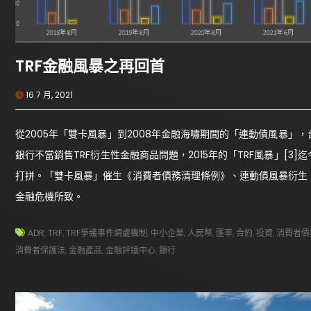
TRF金融風暴之再回首
16 7 月, 2021
從2005年「雙卡風暴」到2008年金融海嘯期間的「連動債風暴
銀行不當銷售TRF衍生性金融商品問題，2015年的「TRF風暴」[
打拼。「雙卡風暴」催生《消費者債務清理條例》、連動債風暴衍生
金融危機所致。
ADR
,
TRF
,
TRF爭議事件調處機制
,
中小企業
,
人民幣
,
匯率
,
合約
,
投資
,
消費者債
消費者保護法
,
金融產品
,
金融評議中心
,
銀行