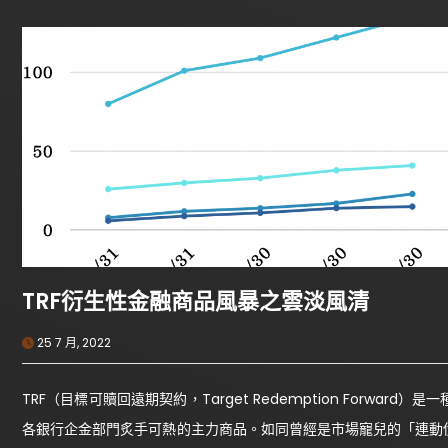
TRF衍生性金融商品風暴之雲淡風清
25 7 月, 2022
TRF（目標可贖回遠期契約，Target Redemption Forw
各銀行企金部門炙手可熱的主力商品。如同曾經是市場寵兒的「連動債（S