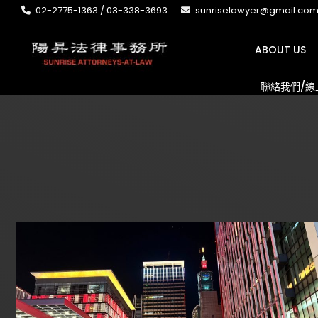
02-2775-1363 / 03-338-3693
sunriselawyer@gmail.co
ABOUT US
聯絡我們/線