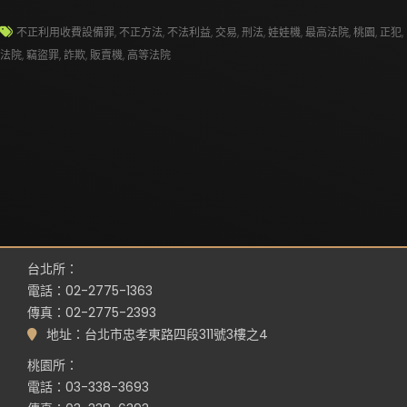
不正利用收費設備罪
,
不正方法
,
不法利益
,
交易
,
刑法
,
娃娃機
,
最高法院
,
桃園
,
正犯
,
法院
,
竊盜罪
,
詐欺
,
販賣機
,
高等法院
台北所：
電話：02-2775-1363
傳真：02-2775-2393
地址：台北市忠孝東路四段311號3樓之4
桃園所：
電話：03-338-3693