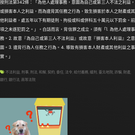
按刑法第342條：「為他人處理事務，意圖為自己或第三人不法之利益，
或損害本人之利益，而為違背其任務之行為，致生損害於本人之財產或其
他利益者，處五年以下有期徒刑、拘役或科或併科五十萬元以下罰金。前
項之未遂犯罰之。」。白話而言，背信罪之成立，須有「1. 為他人處理事
務。2. 故意『為自己或第三人不法利益』或故意『損害本人利益』之意
圖。3. 違背行為人任務之行為。4. 導致有損害本人財產或其他利益之事
實。」
不法利益
,
刑事
,
刑法
,
和解
,
契約
,
委任
,
法令
,
給付義務
,
緩刑
,
臺北地院
,
詐騙
,
財產
,
銀行
,
銀行法
,
高等法院