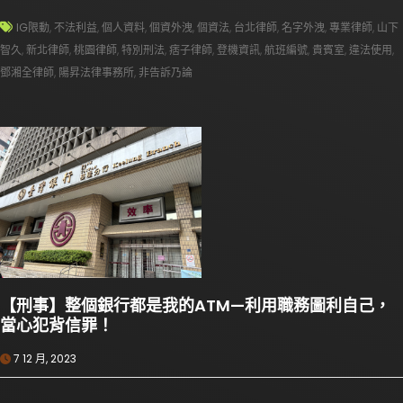
IG限動
,
不法利益
,
個人資料
,
個資外洩
,
個資法
,
台北律師
,
名字外洩
,
專業律師
,
山下
智久
,
新北律師
,
桃園律師
,
特別刑法
,
痞子律師
,
登機資訊
,
航班編號
,
貴賓室
,
違法使用
,
鄧湘全律師
,
陽昇法律事務所
,
非告訴乃論
【刑事】整個銀行都是我的ATM—利用職務圖利自己，
當心犯背信罪！
7 12 月, 2023