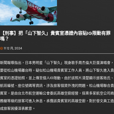
【刑事】把「山下智久」貴賓室憑證內容貼IG限動有罪
嗎？
11 12 月, 2024
新聞報導指出，日本男明星「山下智久」現身歌手周杰倫大巨蛋演唱會，
要從松山機場離台時，疑似松山機場貴賓室工作人員，將山下智久進入貴
賓室的憑證拍照，並上傳至個人IG限動。由於該照片清楚顯示旅客姓氏、
航班編號、座位號碼等資訊，涉及旅客個資外洩的問題。松山機場聯合貴
賓室，是由台北市航空運輸公會委託高雄空廚經營，搭乘多家航空公司商
務艙等級的旅客可進入休息。承攬該貴賓室的高雄空廚，對於發文員工造
成旅客困擾深表歉意。