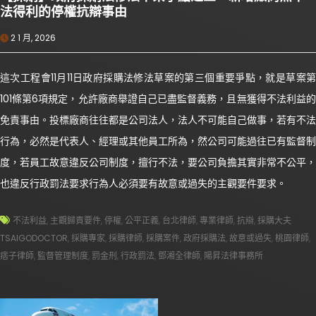
法得利的停權抗辯事由
2 1 月, 2026
這次工程會11月11日政府採購法修法草案的第三個重要爭點，就是草案第
101條第6項規定，允許廠商舉證自己已盡監督義務，且無獲得不法利益的
免責事由。投標廠商往往都是公司法人，法人不可能自己做事，若有不法
行為，必然是代表人、經理或其他員工所為，然公司可能過往已有監督制
度，若員工故意違反公司制度，擅行不法，要公司負擔其實非常不公平，
也違反行政罰法要求行為人必須要有故意或過失的主觀要件要求。
不法利益
,
主觀歸責要件
,
停權
,
公平正義
,
台北律師
,
專業律師
,
抗辯
,
採購大夫
TSAIGODOCTOR
,
採購專家
,
採購律師
,
採購案件
,
政府採購法
,
故意或過失
,
桃園律師
,
痞子律師
,
監督管理制度
,
罰金刑
,
行政罰法
,
鄧湘全律師
,
陽昇法律事務所