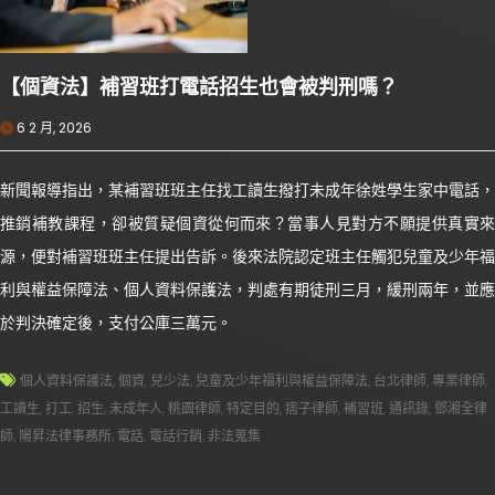
【個資法】補習班打電話招生也會被判刑嗎？
6 2 月, 2026
新聞報導指出，某補習班班主任找工讀生撥打未成年徐姓學生家中電話，
推銷補教課程，卻被質疑個資從何而來？當事人見對方不願提供真實來
源，便對補習班班主任提出告訴。後來法院認定班主任觸犯兒童及少年福
利與權益保障法、個人資料保護法，判處有期徒刑三月，緩刑兩年，並應
於判決確定後，支付公庫三萬元。
個人資料保護法
,
個資
,
兒少法
,
兒童及少年福利與權益保障法
,
台北律師
,
專業律師
,
工讀生
,
打工
,
招生
,
未成年人
,
桃園律師
,
特定目的
,
痞子律師
,
補習班
,
通訊錄
,
鄧湘全律
師
,
陽昇法律事務所
,
電話
,
電話行銷
,
非法蒐集