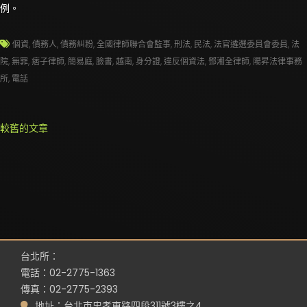
例。
個資
,
債務人
,
債務糾粉
,
全國律師聯合會監事
,
刑法
,
民法
,
法官遴選委員會委員
,
法
院
,
無罪
,
痞子律師
,
簡易庭
,
臉書
,
越南
,
身分證
,
違反個資法
,
鄧湘全律師
,
陽昇法律事務
所
,
電話
文
較舊的文章
章
導
覽
台北所：
電話：02-2775-1363
傳真：02-2775-2393
地址：台北市忠孝東路四段311號3樓之4