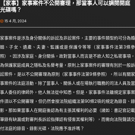
【家事】家事案件不公開審理，那當事人可以調閱開庭
光碟嗎？
15 4 月, 2024
家事案件是涉及身分關係的訴訟及非訟案件，主要的事件類型約可分為婚
姻、子女、遺產、夫妻、監護或是保護令等等（家事事件法第3條參
照）。因涉及家庭、身分關係，故對當事人而言是不欲人知之私密事項，
為保護家庭成員之隱私及名譽考量，原則上家事案件的審理有別於一般訴
訟案件，是以不公開審理為原則（家事事件法第9條參照），所以有關家
事案件的法庭活動，除了當事人、關係人或在場執行職務的司法人員及當
事人委任的律師外，他人無法從中知悉。但是，家事事件法雖規定家事案
件須以不公開審理，但仍然會按法院組織法第90條2項的規定為錄音、錄
影。那如果當事人在開庭後認為有主張其權利的必要（諸如：書記官記載
筆錄有缺漏或對審判長訴訟指揮認有侵害其權利等），而需向法院聲請交
付法庭的錄音、錄影光碟，法院應予准許嗎？