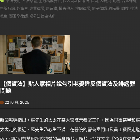
不法使用
,
不法意圖
,
主觀構成要件
,
個人資料保護法
,
個資
,
公務員
,
動機
,
台北律師
,
告訴乃論
,
外籍生
,
專業律師
,
居留證
,
損害他人
,
桃園律師
,
痞子律師
,
移民署
,
肉搜
,
違法
蒐集
,
鄧湘全律師
,
陽昇法律事務所
【個資法】貼人家相片說勾引老婆違反個資法及誹謗罪
問題
22 10 月, 2025
新聞報導指出，羅先生的太太在某大醫院營養室工作，因為同事某甲和羅
太太走的很近，羅先生乃心生不滿，在醫院的營養室門口及員工餐廳走道
內，張貼印有某甲相貌特徵的半身照片，照片上加註文字「XXX在營養室