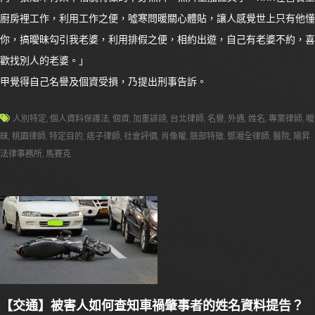
廚房裡工作，利用工作之便，噓寒問暖關心體貼，讓人感覺世上只有他懂
你，搞曖昧勾引我老婆，利用排假之便，相約出遊，自己有老婆不約，喜
歡找別人的老婆。」
甲覺得自己名譽及個資受損，乃提出刑事告訴。
人別特定
,
個人資料保護法
,
個資
,
加重誹謗
,
台北律師
,
名譽
,
外遇
,
姓名
,
專業律師
,
曖
昧
,
桃園律師
,
特定目的
,
痞子律師
,
社會評價
,
肖像權
,
臉部特徵
,
鄧湘全律師
,
醫院
,
陽昇
法律事務所
,
馬賽克
【交通】被害人如何查知車禍肇事者的姓名資料提告？