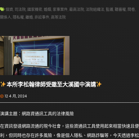
個資
,
司法院
,
國家機密
,
婚姻
,
家事案件
,
最高法院
,
法院組織法
,
監護
,
聽審權
,
閱卷
,
關係人
,
隱私權
,
離婚
,
非訟事件
,
高等法院
本所李松翰律師受邀至大溪國中演講
12 4 月, 2024
演講主題：網路資通訊工具的法律風險
在資訊發達網路流通的現今社會，這些資通訊工具使用起來相當快速且便
利，但同時也存在許多風險，像是個人隱私、網路詐騙等，今天透過李松