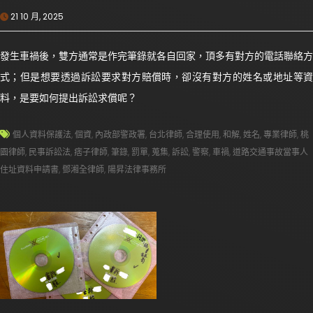
21 10 月, 2025
發生車禍後，雙方通常是作完筆錄就各自回家，頂多有對方的電話聯絡方
式；但是想要透過訴訟要求對方賠償時，卻沒有對方的姓名或地址等資
料，是要如何提出訴訟求償呢？
個人資料保護法
,
個資
,
內政部警政署
,
台北律師
,
合理使用
,
和解
,
姓名
,
專業律師
,
桃
園律師
,
民事訴訟法
,
痞子律師
,
筆錄
,
罰單
,
蒐集
,
訴訟
,
警察
,
車禍
,
道路交通事故當事人
住址資料申請書
,
鄧湘全律師
,
陽昇法律事務所