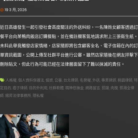
19 3 月, 2026
近日高雄發生一起引發社會高度關注的外送糾紛，一名陳姓女顧客透過訂
餐平台向某鴨肉飯店訂購餐點，並在備註欄客氣地請求附上三張衛生紙。
未料此舉竟觸發店家情緒，店家隨即將包含顧客全名、電子信箱在內的訂
單資訊截圖，公開上傳至社群平台進行公審。雖然店家隨後在網友抨擊下
刪除貼文，但此行為可能已經在法律層面留下了難以抹滅的責任。
人格權
,
個人資料保護法
,
個資
,
公審
,
台北律師
,
名譽權
,
外送
,
專業律師
,
桃園律師
,
特
定目的
,
痞子律師
,
目的外利用
,
社群軟體
,
精神慰撫金
,
網路留言
,
罰鍰
,
肉搜
,
鄧湘全律
師
,
陽昇法律事務所
,
隱私權