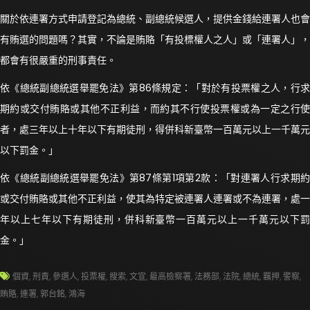
關於依連署方式申請登記為總統、副總統候選人，提供金錢給連署人也會
有賄選的問題嗎？其實，不論是賄賂「有投標權人之人」或「連署人」，
都會有很嚴重的刑事責任。
依《總統副總統選舉罷免法》第86條規定：「對於有投票權之人，行求
期約或交付賄賂或其他不正利益，而約其不行使投票權或為一定之行使
者，處三年以上十年以下有期徒刑，得併科新臺幣一百萬元以上一千萬元
以下罰金。」
依《總統副總統選舉罷免法》第87條第1項第2款：「對連署人行求期約
或交付賄賂或其他不正利益，使其為特定被連署人連署或不為連署，處一
年以上七年以下有期徒刑，併科新臺幣一百萬元以上一千萬元以下罰
金。」
個資
,
刑責
,
參選人
,
投票權
,
搜索
,
文宣
,
最高檢察署
,
法務部
,
法院
,
總統
,
羈押
,
警察
,
賄賂
,
連署
,
郭台銘
,
鴻海