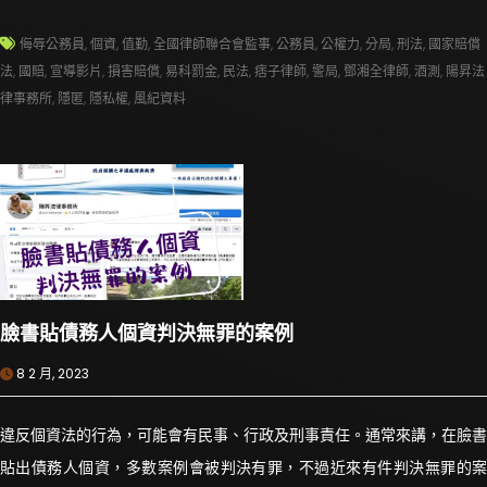
侮辱公務員
,
個資
,
值勤
,
全國律師聯合會監事
,
公務員
,
公權力
,
分局
,
刑法
,
國家賠償
法
,
國賠
,
宣導影片
,
損害賠償
,
易科罰金
,
民法
,
痞子律師
,
警局
,
鄧湘全律師
,
酒測
,
陽昇法
律事務所
,
隱匿
,
隱私權
,
風紀資料
臉書貼債務人個資判決無罪的案例
8 2 月, 2023
違反個資法的行為，可能會有民事、行政及刑事責任。通常來講，在臉書
貼出債務人個資，多數案例會被判決有罪，不過近來有件判決無罪的案