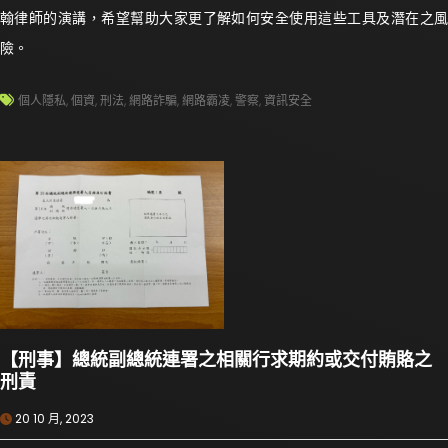
翰律師的演講，希望幫助大家更了解如何安全使用這些工具及潛在之風
險。
個人隱私
,
個資
,
刑法
,
網路詐騙
,
網路霸凌
,
警察
,
資訊安全
【刑事】總統副總統連署之相關行求期約或交付賄賂之
刑責
20 10 月, 2023