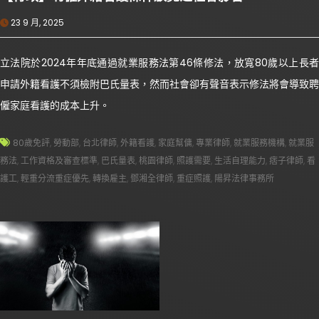
23 9 月, 2025
立法院於2024年年底通過就業服務法第46條修法，放寬80歲以上長者
申請外籍看護不須檢附巴氏量表，然而社會卻有聲音表示修法將會導致聘
僱家庭看護的成本上升。
80歲免評
,
勞動部
,
台北律師
,
外籍看護
,
家庭幫傭
,
專業律師
,
就業服務機構
,
就業服
務法
,
工作資格及審查標準
,
巴氏量表
,
桃園律師
,
照護需要
,
生活自理能力
,
痞子律師
,
看
護工
,
輕重分流重症優先
,
轉換雇主
,
鄧湘全律師
,
重症照護
,
陽昇法律事務所