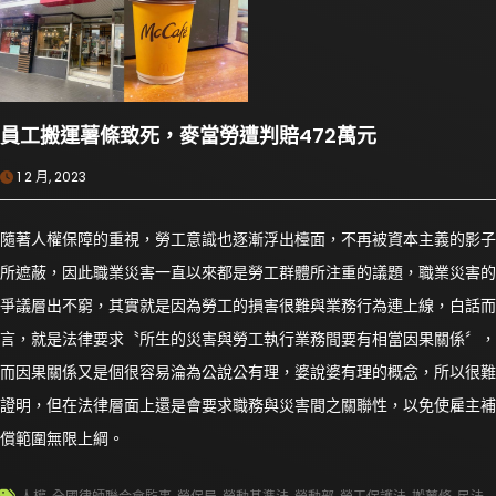
員工搬運薯條致死，麥當勞遭判賠472萬元
1 2 月, 2023
隨著人權保障的重視，勞工意識也逐漸浮出檯面，不再被資本主義的影子
所遮蔽，因此職業災害一直以來都是勞工群體所注重的議題，職業災害的
爭議層出不窮，其實就是因為勞工的損害很難與業務行為連上線，白話而
言，就是法律要求〝所生的災害與勞工執行業務間要有相當因果關係〞，
而因果關係又是個很容易淪為公說公有理，婆說婆有理的概念，所以很難
證明，但在法律層面上還是會要求職務與災害間之關聯性，以免使雇主補
償範圍無限上綱。