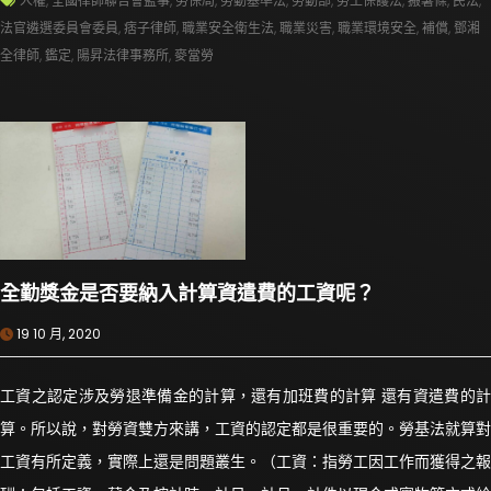
人權
,
全國律師聯合會監事
,
勞保局
,
勞動基準法
,
勞動部
,
勞工保護法
,
搬薯條
,
民法
,
法官遴選委員會委員
,
痞子律師
,
職業安全衛生法
,
職業災害
,
職業環境安全
,
補償
,
鄧湘
全律師
,
鑑定
,
陽昇法律事務所
,
麥當勞
全勤獎金是否要納入計算資遣費的工資呢？
19 10 月, 2020
工資之認定涉及勞退準備金的計算，還有加班費的計算 還有資遣費的計
算。所以說，對勞資雙方來講，工資的認定都是很重要的。勞基法就算對
工資有所定義，實際上還是問題叢生。（工資：指勞工因工作而獲得之報