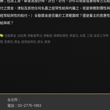
酬；包括工資、薪金及按計時、計日、計月、計件以現金或實物等方式給
付之獎金、津貼及其他任何名義之經常性給與均屬之。就是勞務對價性與
經常給與性的給付。）全勤獎金是否屬於工資範圍呢？還是雇主的恩惠性
給與呢？
全勤獎金
,
加班費
,
勞動基準法
,
勞動部
,
勞務對價性
,
勞基法
,
台電
,
工資
,
延長工作時
間
,
恩惠性
,
獎金
,
經常給與性
,
薪水
,
薪資
台北所：
電話：02-2775-1363