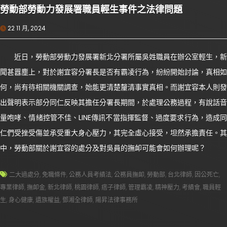
勞動部勞動力發展署職員輕生事件之法律問題
22 11 月, 2024
近日，勞動部勞動力發展署新北分署所屬吳姓職員在辦公室輕生，新
聞甚囂塵上，對於謝宜容分署長是否有霸凌行為，紛紛開始討論，真相如
何，尚有待相關機關調查，始能更清楚釐清事實真相。而謝宜容本人則發
出聲明表示部分同仁反映其擔任分署長期間，於處理公務過程，有說話音
量咆哮、情緒控管不佳、LINE傳訊不當指揮監督、過度要求行為，造成同
仁們受挫受傷並承受重大身心壓力，其完全虛心接受，坦然承擔責任。其
中，勞動部關於謝宜容的處分及對吳員的撫卹可能會如何辦理呢？
二大過處分
,
免職條件
,
公務人員考績法
,
公務員撫卹
,
勞動部
,
台北律師
,
因公死亡
,
專業律師
,
撫卹金
,
新北律師
,
桃園律師
,
痞子律師
,
管理霸凌
,
精神壓力
,
考績會
,
職員輕
生
,
身心健康
,
遺族權益
,
鄧湘全律師
,
陽昇法律事務所