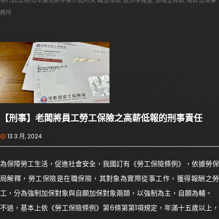
等行政法院112年度地訴字第17號判決
,
輪班津貼
,
退休準備金
,
鄧湘全律師
,
陽昇法律事
務所
【刑事】老闆將員工勞工保險之高薪低報的刑事責任
13 3 月, 2024
為保障勞工生活，促進社會安全，我國訂有《勞工保險條例》，依據勞保
局解釋，勞工保險是在職保險，其對象為實際從事工作，獲得報酬之勞
工，分為強制加保對象與自願加保對象兩類，以強制為主，自願為輔。
不過，基本上依《勞工保險條例》第6條第第1項規定，年滿十五歲以上，