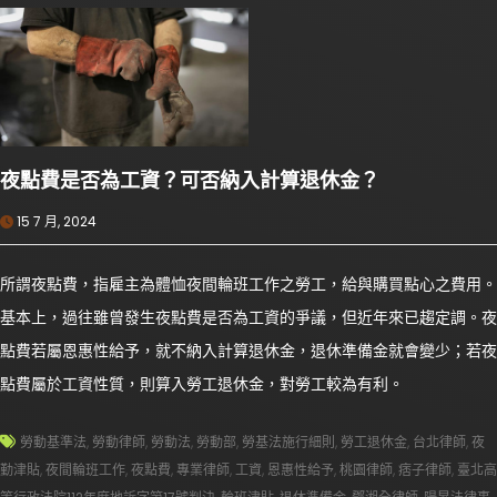
夜點費是否為工資？可否納入計算退休金？
15 7 月, 2024
所謂夜點費，指雇主為體恤夜間輪班工作之勞工，給與購買點心之費用。
基本上，過往雖曾發生夜點費是否為工資的爭議，但近年來已趨定調。夜
點費若屬恩惠性給予，就不納入計算退休金，退休準備金就會變少；若夜
點費屬於工資性質，則算入勞工退休金，對勞工較為有利。
勞動基準法
,
勞動律師
,
勞動法
,
勞動部
,
勞基法施行細則
,
勞工退休金
,
台北律師
,
夜
勤津貼
,
夜間輪班工作
,
夜點費
,
專業律師
,
工資
,
恩惠性給予
,
桃園律師
,
痞子律師
,
臺北高