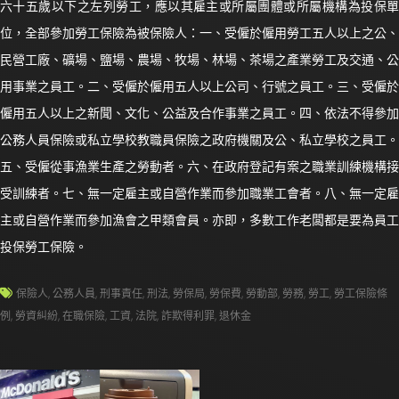
六十五歲以下之左列勞工，應以其雇主或所屬團體或所屬機構為投保單
位，全部參加勞工保險為被保險人：一、受僱於僱用勞工五人以上之公、
民營工廠、礦場、鹽場、農場、牧場、林場、茶場之產業勞工及交通、公
用事業之員工。二、受僱於僱用五人以上公司、行號之員工。三、受僱於
僱用五人以上之新聞、文化、公益及合作事業之員工。四、依法不得參加
公務人員保險或私立學校教職員保險之政府機關及公、私立學校之員工。
五、受僱從事漁業生產之勞動者。六、在政府登記有案之職業訓練機構接
受訓練者。七、無一定雇主或自營作業而參加職業工會者。八、無一定雇
主或自營作業而參加漁會之甲類會員。亦即，多數工作老闆都是要為員工
投保勞工保險。
保險人
,
公務人員
,
刑事責任
,
刑法
,
勞保局
,
勞保費
,
勞動部
,
勞務
,
勞工
,
勞工保險條
例
,
勞資糾紛
,
在職保險
,
工資
,
法院
,
詐欺得利罪
,
退休金