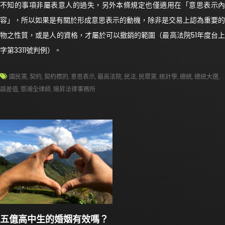
不知的事項非屬表意人的過失，另外本條規定也僅適用在「意思表示內
容」，所以如果是有關於形成意思表示的動機，除非是交易上認為重要的
物之性質，或是人的資格，才屬於可以撤銷的範圍（最高法院51年度台上
字第3311號判例）。
國民黨
,
契約
,
契約標的
,
意思表示
,
最高法院
,
民法
,
民眾黨
,
統計學
,
總統
,
總統大選
,
誤差值
,
鄧湘全律師
,
陽昇法律事務所
五億高中生的婚姻有效嗎？