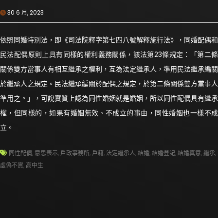
30 6 月, 2023
依照同婚特別法，即《司法院釋字第七四八號解釋施行法》，同婚配偶和
民法配偶原則上具有同樣的權利義務關係，該法第23條規定：「第二條
關係雙方當事人有相互繼承之權利，互為法定繼承人，準用民法繼承編關
於繼承人之規定。民法繼承編關於配偶之規定，於第二條關係雙方當事人
準用之。」，可說實質上認為同性婚姻就是婚姻，所以同性配偶具有繼承
權，但同樣的，如果有婚姻無效、不成立的事由，同性婚姻也一樣不成
立。
同性配偶
,
意思表示
,
戶政事務所
,
戶籍
,
法定繼承人
,
結婚
,
結婚登記
,
結婚真意
,
繼承
,
虛偽不實
,
高中生