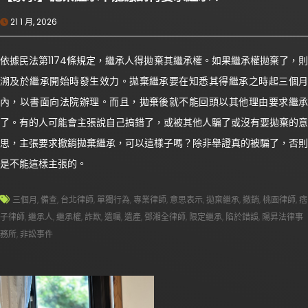
21 1 月, 2026
依據民法第1174條規定，繼承人得拋棄其繼承權。如果繼承權拋棄了，則
溯及於繼承開始時發生效力。拋棄繼承要在知悉其得繼承之時起三個月
內，以書面向法院辦理。而且，拋棄後就不能回頭以其他理由要求繼承
了。有的人可能會主張說自己搞錯了，或被其他人騙了或沒有要拋棄的意
思，主張要求撤銷拋棄繼承，可以這樣子嗎？除非舉證真的被騙了，否則
是不能這樣主張的。
三個月
,
備查
,
台北律師
,
單獨行為
,
專業律師
,
意思表示
,
拋棄繼承
,
撤銷
,
桃園律師
,
痞
子律師
,
繼承人
,
繼承權
,
詐欺
,
遺囑
,
遺產
,
鄧湘全律師
,
限定繼承
,
陷於錯誤
,
陽昇法律事
務所
,
非訟事件