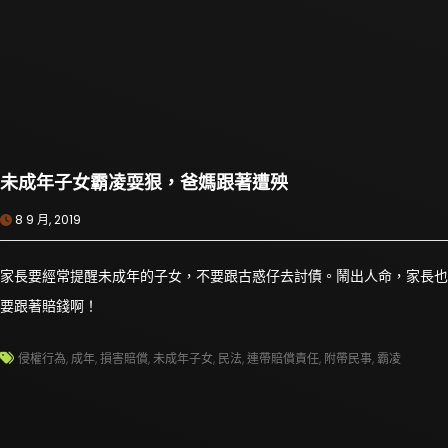
未成年子女霸凌耍狠，爸媽跟著遭殃
8 9 月, 2019
家長要經常提醒未成年的子女，不要跟古惑仔去討債。鬧出人命，家長也
要跟著賠錢啊！
侵權行為
,
成年
,
損害賠償
,
未成年子女
,
民法
,
連帶賠償責任
,
附帶民事
,
霸凌