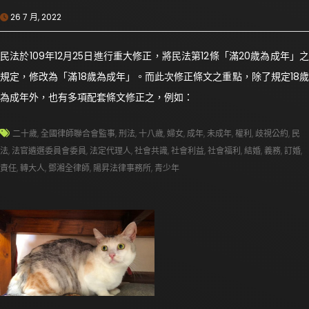
26 7 月, 2022
民法於109年12月25日進行重大修正，將民法第12條「滿20歲為成年」之
規定，修改為「滿18歲為成年」。而此次修正條文之重點，除了規定18歲
為成年外，也有多項配套條文修正之，例如：
二十歲
,
全國律師聯合會監事
,
刑法
,
十八歲
,
婦女
,
成年
,
未成年
,
權利
,
歧視公約
,
民
法
,
法官遴選委員會委員
,
法定代理人
,
社會共識
,
社會利益
,
社會福利
,
結婚
,
義務
,
訂婚
,
責任
,
轉大人
,
鄧湘全律師
,
陽昇法律事務所
,
青少年