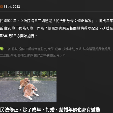
1 8 月, 2022
民國109年，立法院院會三讀通過「民法部分條文修正草案」，將成年年
齡由20歲下修為18歲，而為了使民眾適應及相關機構得以配合，延緩至
112年1月1日方開始施行。
18歲
,
修法
,
全國律師聯合會監事
,
大學
,
成年
,
扶養權利
,
民法
,
法官遴選委員會委員
,
立法院
,
親權
,
鄧湘全律師
,
陽昇法律事務所
,
青少年
民法修正，除了成年，訂婚、結婚年齡也都有變動