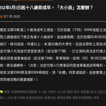
112年1月1日起十八歲即成年，「大小孩」怎麼辦？
21 7 月, 2022
舊民法第12條滿二十歲為成年之規定，已於民國（下同）109年底經立法
院三讀通過往下修正為滿十八歲成年，並設緩衝期，定於民國112年1月1日
施行。換句話說，18歲以上、未滿20歲的大學生，在過去原則上須由法
定代理人代為並代受意思表示（民法第77條）、訂立契約須法定代理人
事前同意或事後追認（民法第79條）等等限制，從明（112）年1月1日開
始，將全面解除。（注意：法定代理人行使事前同意或事後追認等權利，
依民法第1086條及第1089條規定，須「全體」同意或追認，這是實務上
常常被忽略的重要細節！）
借貸
,
全國律師聯合會監事
,
十八歲
,
大學生
,
大小孩
,
契約
,
成年
,
承認權
,
民法
,
法定代
理人
,
父母
,
痞子律師
,
財產信託契約
,
買賣交易
,
鄧湘全律師
,
陽昇法律事務所
,
青年