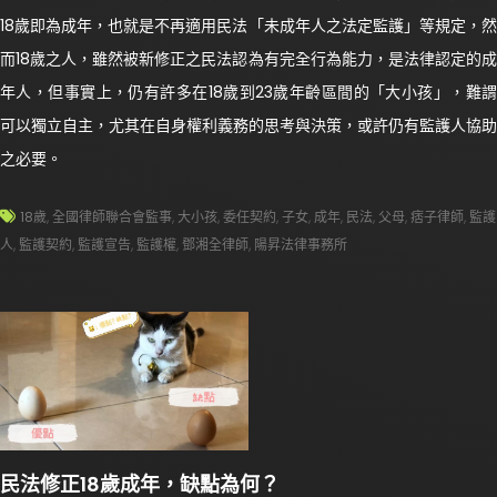
18歲即為成年，也就是不再適用民法「未成年人之法定監護」等規定，然
而18歲之人，雖然被新修正之民法認為有完全行為能力，是法律認定的成
年人，但事實上，仍有許多在18歲到23歲年齡區間的「大小孩」，難謂
可以獨立自主，尤其在自身權利義務的思考與決策，或許仍有監護人協助
之必要。
18歲
,
全國律師聯合會監事
,
大小孩
,
委任契約
,
子女
,
成年
,
民法
,
父母
,
痞子律師
,
監護
人
,
監護契約
,
監護宣告
,
監護權
,
鄧湘全律師
,
陽昇法律事務所
民法修正18歲成年，缺點為何？