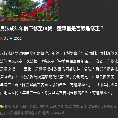
民法成年年齡下修至18歲，選舉權是否跟進修正？
3 8 月, 2022
現行法制對於國民享有選舉權之年齡（下稱選舉權年齡限制）限制源於憲
法的明文規定，憲法第130條規定「中華民國國民年滿二十歲者，有依法
選舉之權……」因此，與選舉權相對應的兩部法律「公職人員選舉罷免法
第14條」、「總統副總統選舉罷免法第11條」分別規定「中華民國國民，
年滿二十歲，除受監護宣告尚未撤銷者外，有選舉權。」、「中華民國自
由地區人民，年滿二十歲，除受監護宣告尚未撤銷者外，有選舉權。」
18歲
,
修憲
,
全國律師聯合會監事
,
公民
,
年齡
,
憲法
,
成年
,
民法
,
法官遴選委員會委員
,
痞子律師
,
選舉權
,
鄧湘全律師
,
陽昇法律事務所