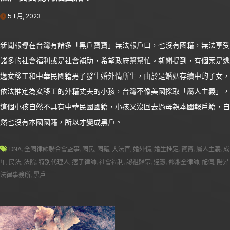
5 1 月, 2023
新聞報導在台灣有諸多「黑戶寶寶」無法報戶口，也沒有國籍，無法享受
諸多的社會福利或是社會補助，希望政府幫幫忙。新聞提到，有個案是逃
逸女移工和中華民國籍男子發生婚外情所生，由於是婚姻存續中的子女，
依法推定為女移工的外籍丈夫的小孩，台灣不像美國採取「屬人主義」，
這個小孩自然不具有中華民國國籍，小孩又沒回去過母親本國報戶籍，自
然也沒有本國國籍，所以才變成黑戶。
DNA
,
全國律師聯合會監事
,
國民
,
國籍
,
大法官
,
婚外情
,
婚生推定
,
寶寶
,
屬人主義
,
成
年
,
民法
,
法院
,
特別代理人
,
痞子律師
,
社會福利
,
認祖歸宗
,
違憲
,
鄧湘全律師
,
配偶
,
陽昇
法律事務所
,
黑戶