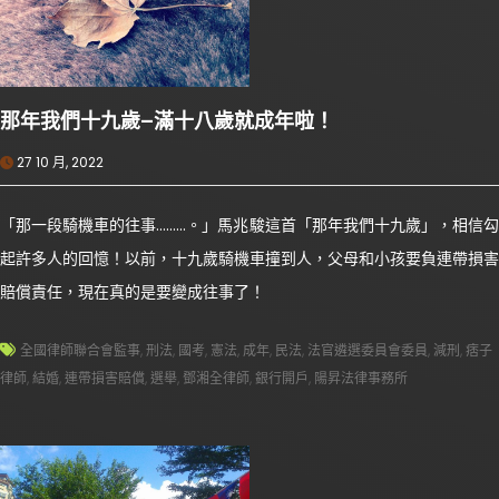
那年我們十九歲–滿十八歲就成年啦！
27 10 月, 2022
「那一段騎機車的往事………。」馬兆駿這首「那年我們十九歲」，相信勾
起許多人的回憶！以前，十九歲騎機車撞到人，父母和小孩要負連帶損害
賠償責任，現在真的是要變成往事了！
全國律師聯合會監事
,
刑法
,
國考
,
憲法
,
成年
,
民法
,
法官遴選委員會委員
,
減刑
,
痞子
律師
,
結婚
,
連帶損害賠償
,
選舉
,
鄧湘全律師
,
銀行開戶
,
陽昇法律事務所