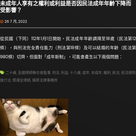
未成年人享有之權利或利益是否因民法成年年齡下降而
受影響？
26 7 月, 2022
從民國（下同）112年1月1日開始，民法成年年齡調降至18歲（民法第12
條），與刑法完全責任能力（刑法第18條）及可以結婚的年齡（民法第
980條）切齊，但面對「成年新制」，可能會產生以下兩個問題：
二十歲
,
全國律師聯合會監事
,
刑法
,
利益
,
十八歲
,
成年
,
未成年
,
權利
,
民法
,
民法總則
施行法
,
鄧湘全律師
,
陽昇法律事務所