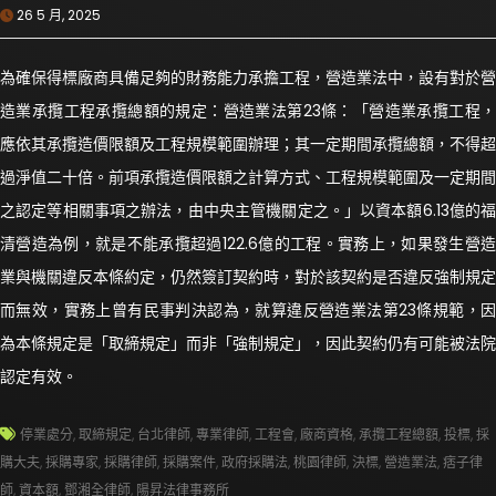
26 5 月, 2025
為確保得標廠商具備足夠的財務能力承擔工程，營造業法中，設有對於營
造業承攬工程承攬總額的規定：營造業法第23條：「營造業承攬工程，
應依其承攬造價限額及工程規模範圍辦理；其一定期間承攬總額，不得超
過淨值二十倍。前項承攬造價限額之計算方式、工程規模範圍及一定期間
之認定等相關事項之辦法，由中央主管機關定之。」以資本額6.13億的福
清營造為例，就是不能承攬超過122.6億的工程。實務上，如果發生營造
業與機關違反本條約定，仍然簽訂契約時，對於該契約是否違反強制規定
而無效，實務上曾有民事判決認為，就算違反營造業法第23條規範，因
為本條規定是「取締規定」而非「強制規定」，因此契約仍有可能被法院
認定有效。
停業處分
,
取締規定
,
台北律師
,
專業律師
,
工程會
,
廠商資格
,
承攬工程總額
,
投標
,
採
購大夫
,
採購專家
,
採購律師
,
採購案件
,
政府採購法
,
桃園律師
,
決標
,
營造業法
,
痞子律
師
,
資本額
,
鄧湘全律師
,
陽昇法律事務所