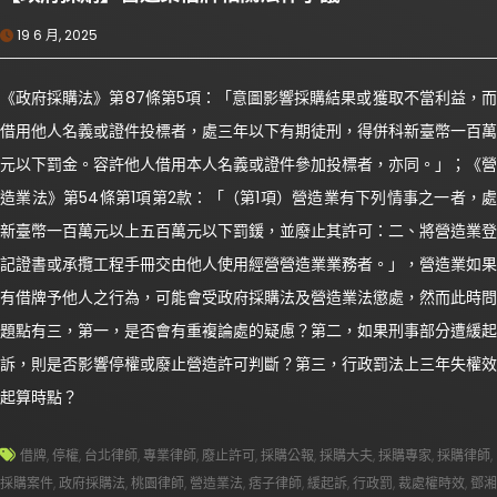
19 6 月, 2025
《政府採購法》第87條第5項：「意圖影響採購結果或獲取不當利益，而
借用他人名義或證件投標者，處三年以下有期徒刑，得併科新臺幣一百萬
元以下罰金。容許他人借用本人名義或證件參加投標者，亦同。」；《營
造業法》第54條第1項第2款：「（第1項）營造業有下列情事之一者，處
新臺幣一百萬元以上五百萬元以下罰鍰，並廢止其許可：二、將營造業登
記證書或承攬工程手冊交由他人使用經營營造業業務者。」，營造業如果
有借牌予他人之行為，可能會受政府採購法及營造業法懲處，然而此時問
題點有三，第一，是否會有重複論處的疑慮？第二，如果刑事部分遭緩起
訴，則是否影響停權或廢止營造許可判斷？第三，行政罰法上三年失權效
起算時點？
借牌
,
停權
,
台北律師
,
專業律師
,
廢止許可
,
採購公報
,
採購大夫
,
採購專家
,
採購律師
,
採購案件
,
政府採購法
,
桃園律師
,
營造業法
,
痞子律師
,
緩起訴
,
行政罰
,
裁處權時效
,
鄧湘