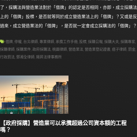
了，採購法與營造業法對於「借牌」的認定是否相同，亦即，成立採購法
上的「借牌」投標，是否就等同於成立營造業法上的「借牌」？又或是反
過來，成立營造業法的「借牌」，是否就一定會成立採購法的「借牌」？
借牌
,
停權
,
台北律師
,
專業律師
,
承攬工作手冊
,
投標
,
採購公報
,
採購大夫
,
採購專家
,
採購律師
,
採購案件
,
政府採購法
,
桃園律師
,
營造業法
,
營造業登記證書
,
痞子律師
,
罰金
,
行政罰法
,
鄧湘全律師
,
陽昇法律事務所
【政府採購】營造業可以承攬超過公司資本額的工程
嗎？