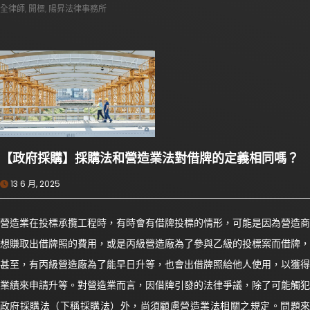
全律師
,
開標
,
陽昇法律事務所
【政府採購】採購法和營造業法對借牌的定義相同嗎？
13 6 月, 2025
營造業在投標承攬工程時，有時會有借牌投標的情形，可能是因為營造商
想賺取出借牌照的費用，或是丙級營造廠為了參與乙級的投標案而借牌，
甚至，有丙級營造廠為了能早日升等，也會出借牌照給他人使用，以獲得
業績來申請升等。對營造業而言，因借牌引發的法律爭議，除了可能觸犯
政府採購法（下稱採購法）外，尚須顧慮營造業法相關之規定。問題來