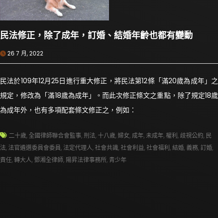
民法修正，除了成年，訂婚、結婚年齡也都有變動
26 7 月, 2022
民法於109年12月25日進行重大修正，將民法第12條「滿20歲為成年」之
規定，修改為「滿18歲為成年」。而此次修正條文之重點，除了規定18歲
為成年外，也有多項配套條文修正之，例如：
二十歲
,
全國律師聯合會監事
,
刑法
,
十八歲
,
婦女
,
成年
,
未成年
,
權利
,
歧視公約
,
民
法
,
法官遴選委員會委員
,
法定代理人
,
社會共識
,
社會利益
,
社會福利
,
結婚
,
義務
,
訂婚
,
責任
,
轉大人
,
鄧湘全律師
,
陽昇法律事務所
,
青少年