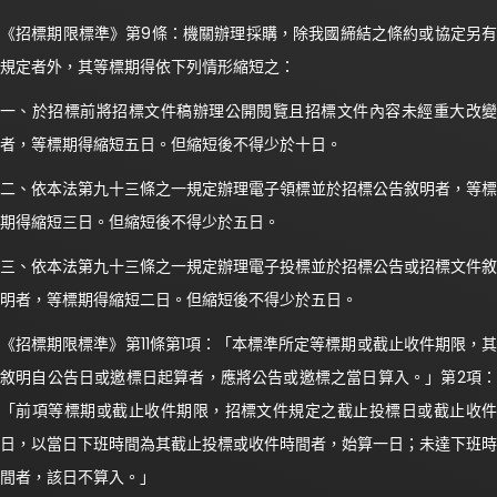
《招標期限標準》第9條：機關辦理採購，除我國締結之條約或協定另有
規定者外，其等標期得依下列情形縮短之：
一、於招標前將招標文件稿辦理公開閱覽且招標文件內容未經重大改變
者，等標期得縮短五日。但縮短後不得少於十日。
二、依本法第九十三條之一規定辦理電子領標並於招標公告敘明者，等標
期得縮短三日。但縮短後不得少於五日。
三、依本法第九十三條之一規定辦理電子投標並於招標公告或招標文件敘
明者，等標期得縮短二日。但縮短後不得少於五日。
《招標期限標準》第11條第1項：「本標準所定等標期或截止收件期限，其
敘明自公告日或邀標日起算者，應將公告或邀標之當日算入。」第2項：
「前項等標期或截止收件期限，招標文件規定之截止投標日或截止收件
日，以當日下班時間為其截止投標或收件時間者，始算一日；未達下班時
間者，該日不算入。」