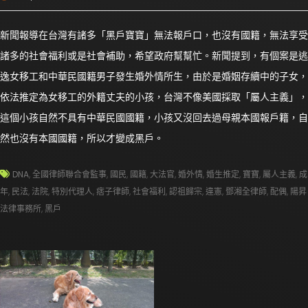
新聞報導在台灣有諸多「黑戶寶寶」無法報戶口，也沒有國籍，無法享受
諸多的社會福利或是社會補助，希望政府幫幫忙。新聞提到，有個案是逃
逸女移工和中華民國籍男子發生婚外情所生，由於是婚姻存續中的子女，
依法推定為女移工的外籍丈夫的小孩，台灣不像美國採取「屬人主義」，
這個小孩自然不具有中華民國國籍，小孩又沒回去過母親本國報戶籍，自
然也沒有本國國籍，所以才變成黑戶。
DNA
,
全國律師聯合會監事
,
國民
,
國籍
,
大法官
,
婚外情
,
婚生推定
,
寶寶
,
屬人主義
,
成
年
,
民法
,
法院
,
特別代理人
,
痞子律師
,
社會福利
,
認祖歸宗
,
違憲
,
鄧湘全律師
,
配偶
,
陽昇
法律事務所
,
黑戶