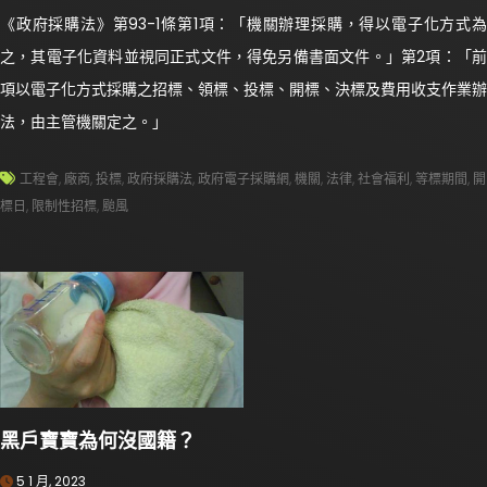
《政府採購法》第93-1條第1項：「機關辦理採購，得以電子化方式為
之，其電子化資料並視同正式文件，得免另備書面文件。」第2項：「前
項以電子化方式採購之招標、領標、投標、開標、決標及費用收支作業辦
法，由主管機關定之。」
工程會
,
廠商
,
投標
,
政府採購法
,
政府電子採購網
,
機關
,
法律
,
社會福利
,
等標期間
,
開
標日
,
限制性招標
,
颱風
黑戶寶寶為何沒國籍？
5 1 月, 2023