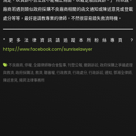
規定，以其訴不合法且不能補正為由，以裁定駁回其訴。」 所以說，
廠商若遇到類似政府採購不良廠商相關的函文通知或陳述意見或登載
處分等等，最好是請教專業的律師，不然很容易錯失救濟時機。
*更多法律資訊請追蹤本所粉絲專頁 ?
https://www.facebook.com/sunriselawyer
不良廠商
,
停權
,
全國律師聯合會監事
,
刊登公報
,
撤銷訴訟
,
政府採購之爭議處理
與救濟
,
政府採購法
,
救濟
,
聽審權
,
行政救濟
,
行政處分
,
行政訴訟
,
通知
,
鄧湘全律師
,
陳述意見
,
陽昇法律事務所