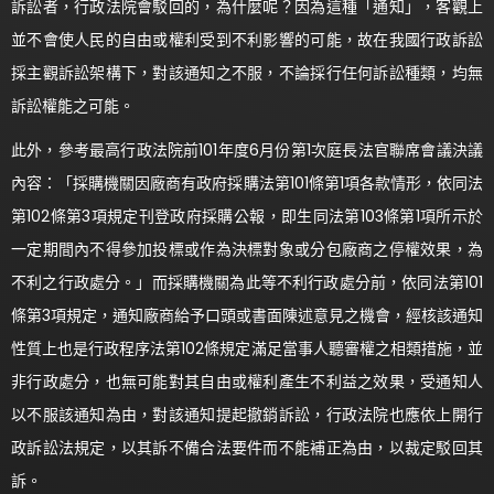
訴訟者，行政法院會駁回的，為什麼呢？因為這種「通知」，客觀上
並不會使人民的自由或權利受到不利影響的可能，故在我國行政訴訟
採主觀訴訟架構下，對該通知之不服，不論採行任何訴訟種類，均無
訴訟權能之可能。
此外，參考最高行政法院前101年度6月份第1次庭長法官聯席會議決議
內容：「採購機關因廠商有政府採購法第101條第1項各款情形，依同法
第102條第3項規定刊登政府採購公報，即生同法第103條第1項所示於
一定期間內不得參加投標或作為決標對象或分包廠商之停權效果，為
不利之行政處分。」而採購機關為此等不利行政處分前，依同法第101
條第3項規定，通知廠商給予口頭或書面陳述意見之機會，經核該通知
性質上也是行政程序法第102條規定滿足當事人聽審權之相類措施，並
非行政處分，也無可能對其自由或權利產生不利益之效果，受通知人
以不服該通知為由，對該通知提起撤銷訴訟，行政法院也應依上開行
政訴訟法規定，以其訴不備合法要件而不能補正為由，以裁定駁回其
訴。