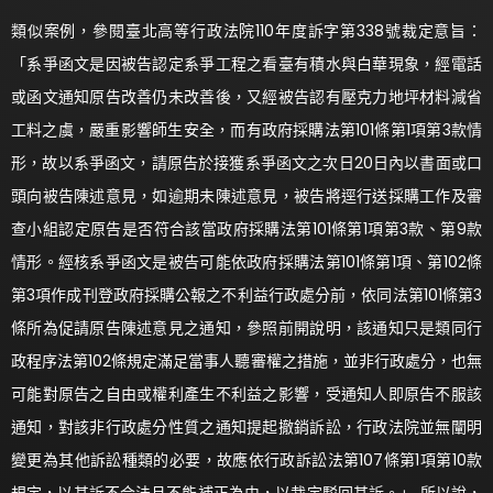
類似案例，參閱臺北高等行政法院110年度訴字第338號裁定意旨：
「系爭函文是因被告認定系爭工程之看臺有積水與白華現象，經電話
或函文通知原告改善仍未改善後，又經被告認有壓克力地坪材料減省
工料之虞，嚴重影響師生安全，而有政府採購法第101條第1項第3款情
形，故以系爭函文，請原告於接獲系爭函文之次日20日內以書面或口
頭向被告陳述意見，如逾期未陳述意見，被告將逕行送採購工作及審
查小組認定原告是否符合該當政府採購法第101條第1項第3款、第9款
情形。經核系爭函文是被告可能依政府採購法第101條第1項、第102條
第3項作成刊登政府採購公報之不利益行政處分前，依同法第101條第3
條所為促請原告陳述意見之通知，參照前開說明，該通知只是類同行
政程序法第102條規定滿足當事人聽審權之措施，並非行政處分，也無
可能對原告之自由或權利產生不利益之影響，受通知人即原告不服該
通知，對該非行政處分性質之通知提起撤銷訴訟，行政法院並無闡明
變更為其他訴訟種類的必要，故應依行政訴訟法第107條第1項第10款