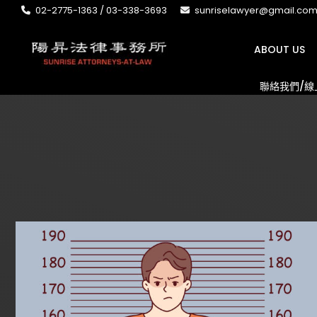
02-2775-1363 / 03-338-3693
sunriselawyer@gmail.co
ABOUT US
聯絡我們/線