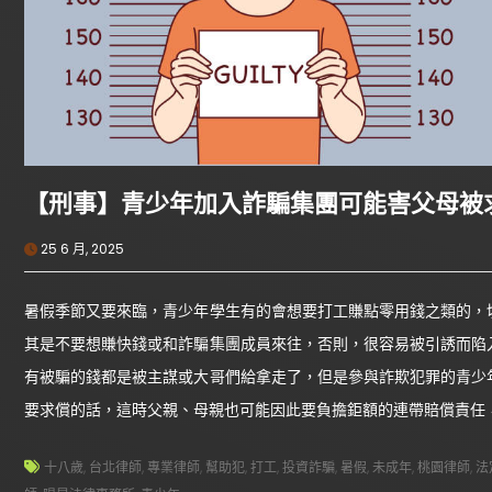
【刑事】青少年加入詐騙集團可能害父母被
25 6 月, 2025
暑假季節又要來臨，青少年學生有的會想要打工賺點零用錢之類的，
其是不要想賺快錢或和詐騙集團成員來往，否則，很容易被引誘而陷
有被騙的錢都是被主謀或大哥們給拿走了，但是參與詐欺犯罪的青少
要求償的話，這時父親、母親也可能因此要負擔鉅額的連帶賠償責任
十八歲
,
台北律師
,
專業律師
,
幫助犯
,
打工
,
投資詐騙
,
暑假
,
未成年
,
桃園律師
,
法