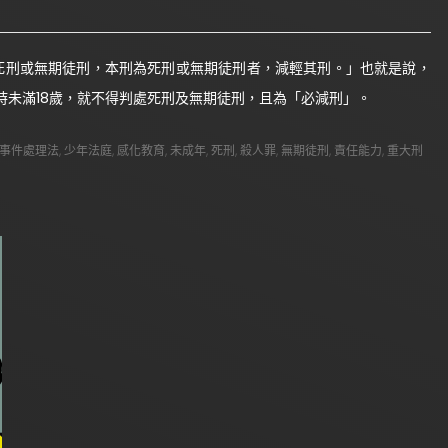
處死刑或無期徒刑，本刑為死刑或無期徒刑者，減輕其刑。」也就是說，
未滿18歲，就不得判處死刑及無期徒刑，且為「必減刑」。
事件處理法
,
少年法庭
,
感化教育
,
未成年
,
死刑
,
殺人罪
,
無期徒刑
,
責任能力
,
重大刑