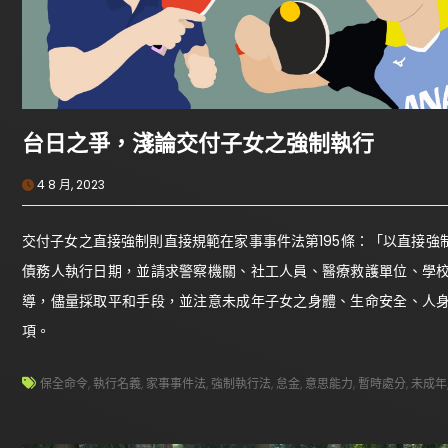
台日之爭，淺論交付子女之強制執行
4 8 月, 2023
交付子女之直接強制則直接規範在家事事件法第195條：「以直接
債務人執行日期，並請求警察機關、社工人員、醫療救護單位、學
導，儘量採取平和手段，並注意未成年子女之身體、生命安全、人
項。
保全命令
,
執行名義
,
家事事件法
,
強制執行法
,
怠金
,
意思能力
,
暫時處分
,
未成年