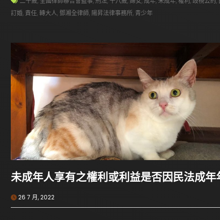
二十歲
,
全國律師聯合會監事
,
刑法
,
十八歲
,
婦女
,
成年
,
未成年
,
權利
,
歧視公約
,
訂婚
,
責任
,
轉大人
,
鄧湘全律師
,
陽昇法律事務所
,
青少年
未成年人享有之權利或利益是否因民法成年
26 7 月, 2022