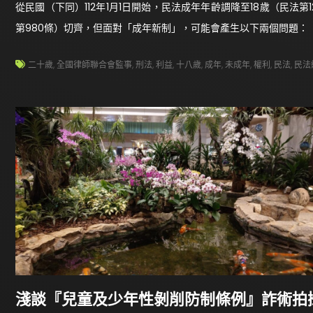
從民國（下同）112年1月1日開始，民法成年年齡調降至18歲（民法
第980條）切齊，但面對「成年新制」，可能會產生以下兩個問題：
二十歲
,
全國律師聯合會監事
,
刑法
,
利益
,
十八歲
,
成年
,
未成年
,
權利
,
民法
,
民法
淺談『兒童及少年性剝削防制條例』詐術拍