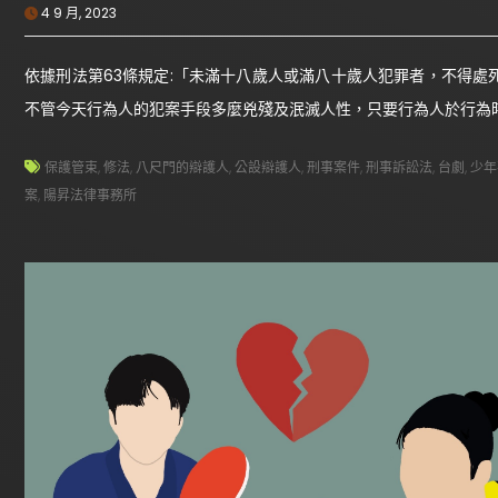
4 9 月, 2023
依據刑法第63條規定:「未滿十八歲人或滿八十歲人犯罪者，不得
不管今天行為人的犯案手段多麼兇殘及泯滅人性，只要行為人於行為時
保護管束
,
修法
,
八尺門的辯護人
,
公設辯護人
,
刑事案件
,
刑事訴訟法
,
台劇
,
少年
案
,
陽昇法律事務所