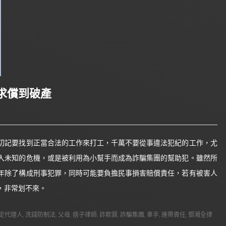
求償到破產
切記要找到正當合法的工作來打工，千萬不要從事違法犯紀的工作，尤
入未知的危機，或是被利用為小幫手而成為詐騙集團的幫助犯。雖然所
年除了構成刑事犯罪，同時可能要負擔民事損害賠償責任，若有被害人
，非常划不來。
定代理人
,
洗錢防制法
,
父母
,
痞子律師
,
詐欺罪
,
詐騙集團
,
車手
,
連帶責任
,
鄧湘全律