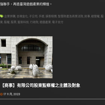
強聯手，再造臺灣遊戲產業的輝煌。
企業併購
,
去現金化
,
子公司
,
手遊
,
損害賠償
,
智慧財產及商業法院
,
民事
,
經營權
,
股
東
,
股權
,
股票
,
藍新科技
,
行政院
,
遊戲產業
,
電子支付
【商事】有限公司股東監察權之主體及對象
17 11 月, 2023