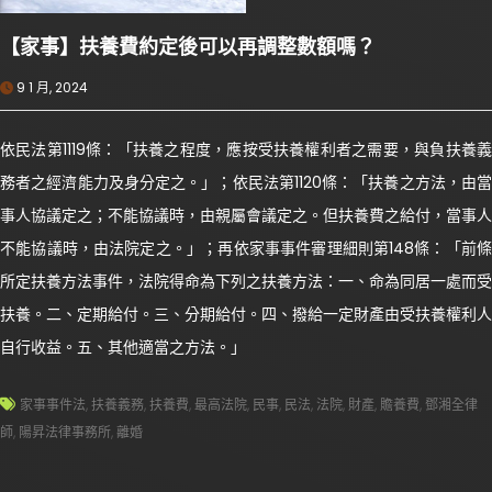
【家事】扶養費約定後可以再調整數額嗎？
9 1 月, 2024
依民法第1119條：「扶養之程度，應按受扶養權利者之需要，與負扶養義
務者之經濟能力及身分定之。」；依民法第1120條：「扶養之方法，由當
事人協議定之；不能協議時，由親屬會議定之。但扶養費之給付，當事人
不能協議時，由法院定之。」；再依家事事件審理細則第148條：「前條
所定扶養方法事件，法院得命為下列之扶養方法：一、命為同居一處而受
扶養。二、定期給付。三、分期給付。四、撥給一定財產由受扶養權利人
自行收益。五、其他適當之方法。」
家事事件法
,
扶養義務
,
扶養費
,
最高法院
,
民事
,
民法
,
法院
,
財產
,
贍養費
,
鄧湘全律
師
,
陽昇法律事務所
,
離婚