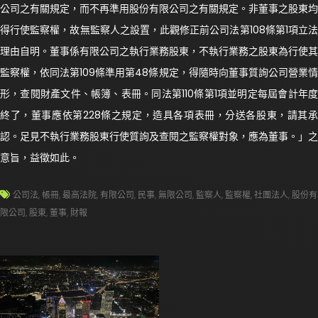
公司之有關規定，而不再準用股份有限公司之有關規定。非董事之股東均
得行使監察權，故無監察人之設置，此觀修正前公司法第108條第1項立法
理由自明。董事係有限公司之執行業務股東，不執行業務之股東為行使其
監察權，依同法第109條準用第48條規定，得隨時向董事質詢公司營業情
形，查閱財產文件、帳簿、表冊。同法第110條第1項並明定每屆會計年度
終了，董事應依第228條之規定，造具各項表冊，分送各股東，請其承
認。足見不執行業務股東行使質詢及查閱之監察權對象，應為董事。」之
意旨，益徵如此。
公司法
,
帳冊
,
最高法院
,
有限公司
,
民事
,
無限公司
,
監察人
,
監察權
,
社團法人
,
股份有
限公司
,
股東
,
董事
,
財報