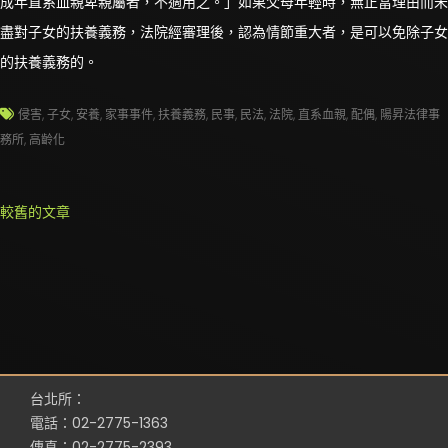
成年直系血親卑親屬者，不適用之。」如果父母年輕時，無正當理由而未
盡對子女的扶養義務，法院經審理後，認為情節重大者，是可以免除子女
的扶養義務的。
侵害
,
子女
,
安養
,
家事事件
,
扶養義務
,
民事
,
民法
,
法院
,
直系血親
,
配偶
,
陽昇法律事
務所
,
高齡化
文
較舊的文章
章
導
覽
台北所：
電話：02-2775-1363
傳真：02-2775-2393