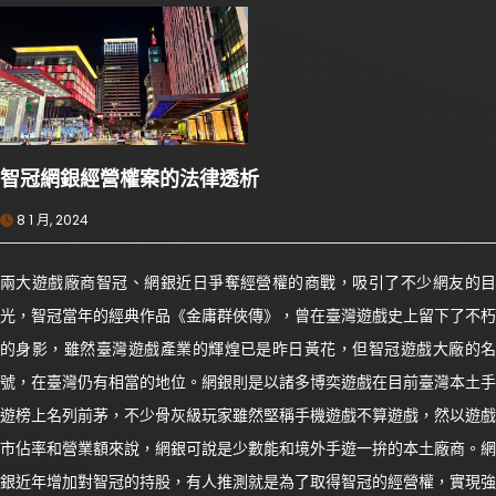
智冠網銀經營權案的法律透析
8 1 月, 2024
兩大遊戲廠商智冠、網銀近日爭奪經營權的商戰，吸引了不少網友的目
光，智冠當年的經典作品《金庸群俠傳》，曾在臺灣遊戲史上留下了不朽
的身影，雖然臺灣遊戲產業的輝煌已是昨日黃花，但智冠遊戲大廠的名
號，在臺灣仍有相當的地位。網銀則是以諸多博奕遊戲在目前臺灣本土手
遊榜上名列前茅，不少骨灰級玩家雖然堅稱手機遊戲不算遊戲，然以遊戲
市佔率和營業額來說，網銀可說是少數能和境外手遊一拚的本土廠商。網
銀近年增加對智冠的持股，有人推測就是為了取得智冠的經營權，實現強