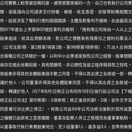
公司實務上較常被忽略的是，通常想要查帳的一方，自己也有執行公司業
務，卻直接向公司請求交付財報、帳冊、收支憑證、存摺等財務相關文
件。這就涉及了權利行使的兩個錯誤，主體及對象均不適格。此由最高法
院107年度台上字第1800號民事判決揭明：「按有限公司係由一人以上之
股東組成，就其出資額為限，對公司之債務負有限責任之營利社團法人
（公司法第1條、第2條第1項第2款、第98條第1項參照）。乃冶人合與資
合兩種公司之特徵於一爐，以利中小企業或家族性公司之經營。股東間關
係存在彼此信賴因素，具有閉鎖性、非公開性及設立程序簡易性之特性。
故股東非得其他全體股東過半數之同意，不得以其出資之全部或一部，轉
讓於他人。公司董事非得其他全體股東同意，不得以其出資之全部或一
部，轉讓於他人（107年8月1日修正公布同年11月1日施行前公司法【下稱
修正前公司法】第111條第1、3項參照；修正後改列第1、2項，並作文字及
同意權可決比例之修正）。有限公司自69年公司法修法後對於其所設置
之機關已由原來之意思機關、董事及監察人併立之態樣改為董事單軌制，
以董事取代執行業務股東地位，至少設董事1人，最多設3人，並準用無限