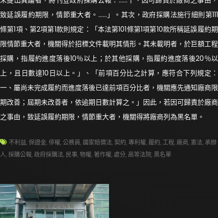
未提出異議者，將刊登政府採購公報：……十、因可歸責於廠商之事由，
致延誤履約期限，情節重大者。……」。其次，政府採購法施行細則第111
條第1項、第2項第1款則規定：「本法第101條第1項第10款所稱延誤履約期
限情節重大者，機關得於招標文件載明其情形。其未載明者，於巨額工程
採購，指履約進度落後10％以上；於其他採購，指履約進度落後20％以
上，且日數達10日以上。」、「前項百分比之計算，應符合下列規定：
一、屬尚未完成履約而進度落後已達前項百分比者，機關應先通知廠商限
期改善；屆期未改善者，依逾期日數計算之。」因此，若因可歸責於廠商
之事由，致延誤履約期限，情節重大者，機關得將廠商列為黑名單。
不利益
,
保證金
,
停權
,
公務員
,
國家賠償法
,
契約
,
專利權
,
履約
,
工程
,
廠商
,
憲法
,
承辦
人
,
採購公報
,
政府採購法
,
民事
,
物權
,
著作權
,
處分
,
高等法院
,
黑名單