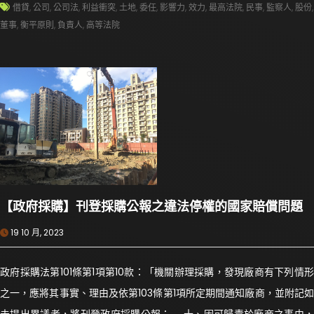
借貸
,
公司
,
公司法
,
利益衝突
,
土地
,
委任
,
影響力
,
效力
,
最高法院
,
民事
,
監察人
,
股份
,
董事
,
衡平原則
,
負責人
,
高等法院
【政府採購】刊登採購公報之違法停權的國家賠償問題
19 10 月, 2023
政府採購法第101條第1項第10款：「機關辦理採購，發現廠商有下列情形
之一，應將其事實、理由及依第103條第1項所定期間通知廠商，並附記如