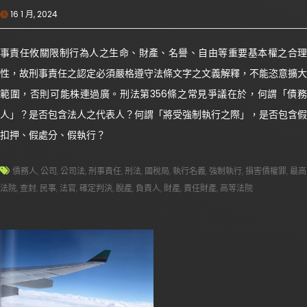
16 1 月, 2024
事責任攸關限制行為人之生命、財產、名譽、自由等重要基本權之合理
性，故刑事責任之認定必須嚴格遵守法條文字之文義解釋，不能恣意擴大
範圍，否則可能株連過廣。刑法第356條之常見爭議在於，何謂「債務
人」？是否包含法人之代表人？何謂「將受強制執行之際」，是否包含假
扣押、假處分、假執行？
債務人
,
公司
,
公司法
,
刑事責任
,
刑法
,
國稅局
,
執行名義
,
強制執行
,
損害債權罪
,
最高
法院
,
查封
,
民事
,
法官
,
確定判決
,
脫產
,
負責人
,
財產
,
責任財產
,
高等法院