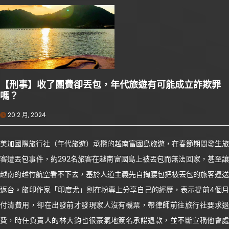
【刑事】收了團費卻丟包，年代旅遊有可能成立詐欺罪
嗎？
20 2 月, 2024
美加國際旅行社（年代旅遊）承攬的越南富國島旅遊，在春節期間發生旅
客遭丟包事件，約292名旅客在越南富國島上被丟包而無法回家，甚至讓
越南的越竹航空看不下去，基於人道主義先自掏腰包把被丟包的旅客運送
返台。旅印作家「印度尤」則在粉專上分享自己的經歷，表示提前4個月
付清費用，卻在出發前才發現家人沒有機票，帶律師前往旅行社要求退
費，時任負責人的林大鈞也很豪氣地簽名承諾退款，並不斷宣稱他會處