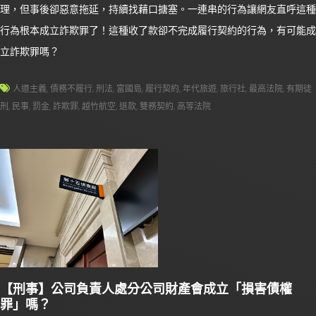
理，但事後卻惡意拖延，持續找藉口搪塞。一連串的行為讓網友直呼這種
行為根本成立詐欺罪了！這種收了款卻不完成履行契約的行為，有可能成
立詐欺罪嗎？
人道主義
,
債務不履行
,
刑法
,
富國島
,
履行契約
,
年代旅遊
,
旅行社
,
最高法院
,
有期徒
刑
,
民事
,
罰金
,
詐欺罪
,
越竹航空
,
退款
,
雙務契約
,
高等法院
【刑事】公司負責人處分公司財產會成立「損害債權
罪」嗎？