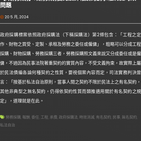
問題
20 5 月, 2024
政府採購標案依照政府採購法（下稱採購法）第2條包含：「工程之定
作、財物之買受、定製、承租及勞務之委任或僱傭」，粗略可以分成工程
採購、財物採購、勞務採購三者，勞務採購照文義來說又分成委任或是僱
傭，不過因為民事法院著重契約的實質內容，不受文義拘束，故實際上屬
於民法債編各論何種契約之性質，要視個案內容而定，司法實務判決曾
言：「按基於私法自治原則，當事人間之契約不限於民法上之有名契約，
其他非典型之無名契約，仍得依契約性質而類推適用關於有名契約之規
定」，道理就是在此。
勞務採購
,
報酬
,
委任
,
工程
,
承攬
,
政府採購法
,
時效消滅
,
有名契約
,
民事
,
無名契約
,
私法自治