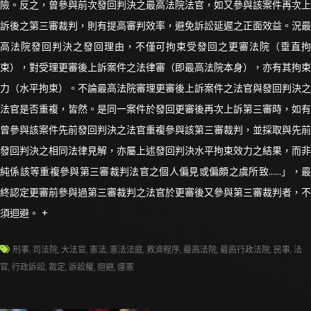
險。反之，曾參與前次發回判決之最高法院法官，如又參與該案件再次上
訴後之第三審裁判，則有提高審判效率，避免訴訟延遲之正面效益。況最
高法院發回判決之發回理由，不僅可拘束受發回之更審法院（垂直拘
束），對受理更審後上訴案件之法律審（即最高法院本身），亦有其拘束
力（水平拘束）。不論最高法院審理更審後上訴案件之法官與發回判決之
法官是否重複，皆然。是同一案件於發回更審後再次上訴第三審時，如有
曾參與該案件先前發回判決之法官重複參與該第三審裁判，並採取與先前
發回判決之相同法律見解，亦屬上述發回判決水平拘束效力之結果，而非
純係該等重複參與第三審裁判法官之個人偏見或偏頗之虞所致……」，最
終認定更審前參與過第三審裁判之法官於更審後又參與第三審裁判者，不
須迴避。 +
刑事
,
司法院
,
大法官
,
憲法
,
憲法法庭
,
救濟程序
,
最高法院
,
最高行政法院
,
民事
,
法
官
,
行政訴訟
,
裁定
,
訴訟權
,
迴避
,
違憲