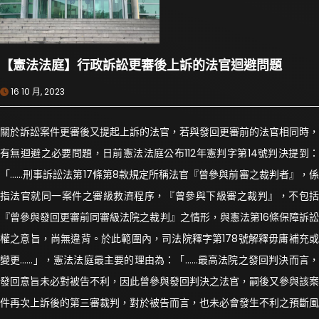
【憲法法庭】行政訴訟更審後上訴的法官迴避問題
16 10 月, 2023
關於訴訟案件更審後又提起上訴的法官，若與發回更審前的法官相同時，
有無迴避之必要問題，日前憲法法庭公布112年憲判字第14號判決提到：
「……刑事訴訟法第17條第8款規定所稱法官『曾參與前審之裁判者』，係
指法官就同一案件之審級救濟程序，『曾參與下級審之裁判』，不包括
『曾參與發回更審前同審級法院之裁判』之情形，與憲法第16條保障訴訟
權之意旨，尚無違背。於此範圍內，司法院釋字第178號解釋毋庸補充或
變更……」，憲法法庭最主要的理由為：「……最高法院之發回判決而言，
發回意旨未必對被告不利，因此曾參與發回判決之法官，嗣後又參與該案
件再次上訴後的第三審裁判，對於被告而言，也未必會發生不利之預斷風