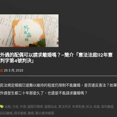
外遇的配偶可以請求離婚嗎？–簡介「憲法法庭112年憲
判字第4號判決」
25 3 月, 2023
民法規定婚姻已達難以維持的程度仍限制不能離婚，是否違反憲法？如果
外遇發生都二十年那麼久了，也還是不能請求離婚嗎？
出軌
,
分居
,
外遇
,
婚姻可歸責
,
婚姻自由
,
憲法判決
,
有責配偶
,
民法
,
結婚
,
裁判離婚
,
訴訟離婚
,
請求離婚
,
離婚
,
難以維持婚姻