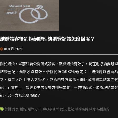
結婚請客後卻拒絕辦理結婚登記該怎麼辦呢？
18 8 月, 2021
關於結婚，以前只要公開儀式請客，就算結婚有效了，現在則必須要辦理
結婚登記，婚姻才算有效。依據民法第982條規定：「結婚應以書面為
之，有二人以上證人之簽名，並應由雙方當事人向戶政機關為結婚之登
記。」實務上，曾經發生男女雙方辦完婚宴，一方卻遲遲不願辦理結婚登
記，另一方該怎麼辦呢？
劈腿
,
婚宴
,
婚約
,
婚紗
,
小王
,
戶政事務所
,
民法
,
登記
,
精神賠償
,
結婚
,
結婚期約