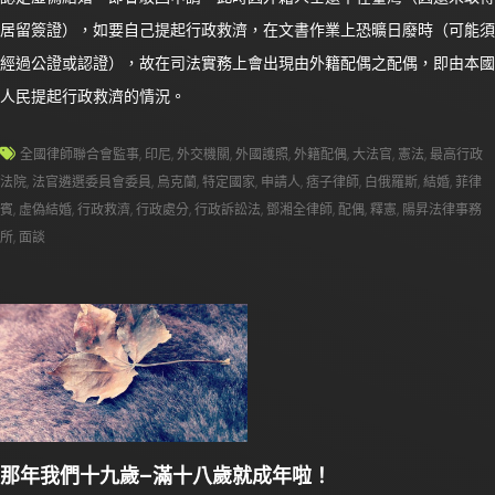
居留簽證），如要自己提起行政救濟，在文書作業上恐曠日廢時（可能須
經過公證或認證），故在司法實務上會出現由外籍配偶之配偶，即由本國
人民提起行政救濟的情況。
全國律師聯合會監事
,
印尼
,
外交機關
,
外國護照
,
外籍配偶
,
大法官
,
憲法
,
最高行政
法院
,
法官遴選委員會委員
,
烏克蘭
,
特定國家
,
申請人
,
痞子律師
,
白俄羅斯
,
結婚
,
菲律
賓
,
虛偽結婚
,
行政救濟
,
行政處分
,
行政訴訟法
,
鄧湘全律師
,
配偶
,
釋憲
,
陽昇法律事務
所
,
面談
那年我們十九歲–滿十八歲就成年啦！