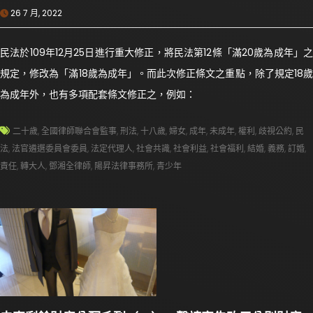
26 7 月, 2022
民法於109年12月25日進行重大修正，將民法第12條「滿20歲為成年」之
規定，修改為「滿18歲為成年」。而此次修正條文之重點，除了規定18歲
為成年外，也有多項配套條文修正之，例如：
二十歲
,
全國律師聯合會監事
,
刑法
,
十八歲
,
婦女
,
成年
,
未成年
,
權利
,
歧視公約
,
民
法
,
法官遴選委員會委員
,
法定代理人
,
社會共識
,
社會利益
,
社會福利
,
結婚
,
義務
,
訂婚
,
責任
,
轉大人
,
鄧湘全律師
,
陽昇法律事務所
,
青少年