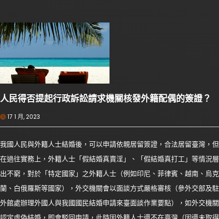
人民得否提起行政訴訟請求機關核發外籍配偶的簽證？
17 1 月, 2023
我國人民與外籍人士結婚後，可以申請依親居留簽證，合法居留臺灣，但
在過往實務上，外籍人士「假結婚真賣淫」、「假結婚真打工」等情況層
出不窮，對於「特定國家」之外籍人士（例如印尼、菲律賓、越南、烏克
蘭、白俄羅斯等國家），外交機關會以面談方式嚴格審核（參外交部及駐
外館處辦理外國人與我國國民結婚申請來臺面談作業要點），如外交機關
認定虛偽結婚，即會駁回申請，此時因外籍人士還不在臺灣（因還未取得