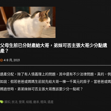
父母生前已分財產給大哥，弟妹可否主張大哥少分點遺
產？
4 8 月, 2021
遺產分配，除了有人情義理上的問題，其中還有不少法律問題。真的，例
如說：假若爸爸或媽媽生前就先給大哥一棟一千萬元的房子，當爸爸或媽
媽過世時，弟弟妹妹可否主張大哥應該要少分一點呢？
歸扣
,
民法
,
營業
,
結婚
,
繼承
,
贈與
,
遺產