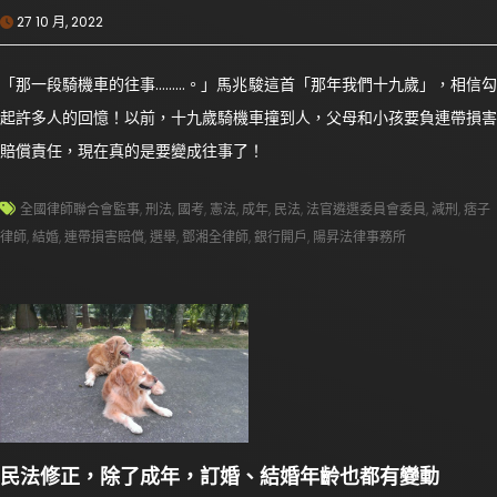
27 10 月, 2022
「那一段騎機車的往事………。」馬兆駿這首「那年我們十九歲」，相信勾
起許多人的回憶！以前，十九歲騎機車撞到人，父母和小孩要負連帶損害
賠償責任，現在真的是要變成往事了！
全國律師聯合會監事
,
刑法
,
國考
,
憲法
,
成年
,
民法
,
法官遴選委員會委員
,
減刑
,
痞子
律師
,
結婚
,
連帶損害賠償
,
選舉
,
鄧湘全律師
,
銀行開戶
,
陽昇法律事務所
民法修正，除了成年，訂婚、結婚年齡也都有變動