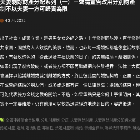
夫妻剩餘財產分配系列（一）－聲請宣告改用分別財產
制不以夫妻一方可歸責為限
4 3 月, 2022
出了社會，成家立業，是男男女女必經之路。十年修得同船渡，百年修得
共家園，固然為人人欽羨的美事，然而，也非每一場婚姻都能像童話故事
般，有著玫瑰色的「從此過著幸福快樂的日子」的美麗結局。婚姻關係，
如果出現了裂痕破綻，或者雙方都不願再繼續把苦往肚裡吞，法律上大概
會選擇以協議離婚或裁判離婚的方式，終止彼此間的婚姻契約。正要、正
在或曾經結婚的朋友們，或多或少都有這一個法律意識：婚姻的結束，極
可能代表雙方金錢之戰的開始。不過，如果重點只是金錢上爭個明白，其
實不一定要離婚，仍有他法可以較為迅速經濟地達到目的，容詳後述。
全國律師聯合會監事
,
分別財產制
,
分居
,
夫妻剩餘財產
,
夫妻剩餘財產分配請求權
,
婚前財產
,
婚姻
,
婚後財產
,
專屬性
,
法定財產制
,
結婚
,
鄧湘全律師
,
陽昇法律事務所
,
離婚