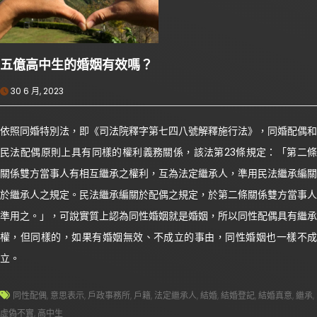
五億高中生的婚姻有效嗎？
30 6 月, 2023
依照同婚特別法，即《司法院釋字第七四八號解釋施行法》，同婚配偶和
民法配偶原則上具有同樣的權利義務關係，該法第23條規定：「第二條
關係雙方當事人有相互繼承之權利，互為法定繼承人，準用民法繼承編關
於繼承人之規定。民法繼承編關於配偶之規定，於第二條關係雙方當事人
準用之。」，可說實質上認為同性婚姻就是婚姻，所以同性配偶具有繼承
權，但同樣的，如果有婚姻無效、不成立的事由，同性婚姻也一樣不成
立。
同性配偶
,
意思表示
,
戶政事務所
,
戶籍
,
法定繼承人
,
結婚
,
結婚登記
,
結婚真意
,
繼承
,
虛偽不實
,
高中生