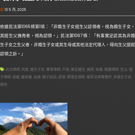
13 5 月, 2025
依據民法第1065條第1項：「非婚生子女經生父認領者，視為婚生子女。
其經生父撫育者，視為認領。」民法第1067條：「有事實足認其為非婚
生子女之生父者，非婚生子女或其生母或其他法定代理人，得向生父提起
認領之訴。」
台北律師
,
同居
,
婚生子女
,
專業律師
,
戶政
,
推定婚生
,
撫育
,
收養
,
桃園律師
,
生父
,
痞
子律師
,
結婚
,
繼承權
,
血緣
,
親子訴訟
,
認領
,
鄧湘全律師
,
陽昇法律事務所
,
非婚生子女
,
骨肉