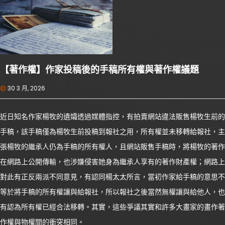
【著作權】作家投稿後的手稿所有權與著作權議題
30 3 月, 2026
近日知名作家楊牧的遺孀透過媒體指控，有拍賣網站違法販售楊牧生前的
手稿，該手稿僅為楊牧生前投稿到報社之用，所有權並未移轉給報社，主
張楊牧的繼承人仍為手稿的所有權人，且網站販售手稿時，將楊牧的著作
在網路上公開傳輸，也涉嫌侵害她身為繼承人享有的著作財產權；網路上
對此有正反兩派不同意見，有認同楊太太所言，當初作家給手稿的意思不
等於將手稿的所有權讓與給報社，所以報社之後當然無權讓與給他人，也
有認為所有權已經合法移轉。其實，這些爭議其實和許多大畫家的畫作著
作權與物權間的衝突相同。