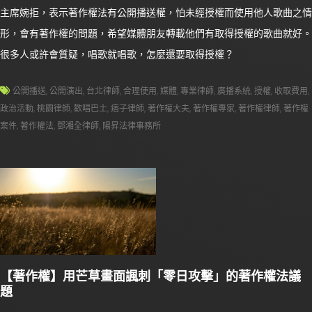
主席婉拒，表示著作權法有公開播送權，怕未經授權而使用他人歌曲之情
形，會有著作權的問題，希望媒體朋友轉載他們有取得授權的歌曲就好。
很多人或許會質疑，唱歌就唱歌，怎麼還要取得授權？
公開播送
,
公開演出
,
台北律師
,
合理使用
,
媒體
,
專業律師
,
廣播系統
,
授權
,
收取費用
,
政治活動
,
桃園律師
,
歡唱巴士
,
痞子律師
,
著作權大夫
,
著作權專家
,
著作權律師
,
著作權
案件
,
著作權法
,
鄧湘全律師
,
陽昇法律事務所
【著作權】用芒草畫面諷刺「零日攻擊」的著作權法議
題