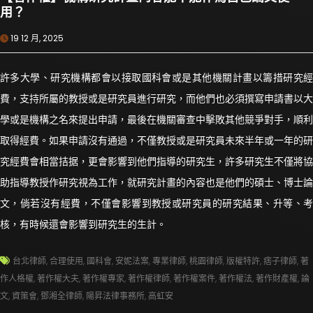
用？
19 12 月, 2025
許多大學、研究機構都會以接取國科會或是其他機關計畫以籌措研究經
費，支持所屬的教授或是研究員進行研究，而他們也必須撰寫申請書以大
學或是機構之名來提出申請，最後在機關審查中擊敗其他競爭對手，順利
取得經費。如果申請沒有通過，不僅教授或是研究員未來半年或一年的研
究經費會相當拮据，更會影響到他們指導的研究生，許多研究生不僅將協
助指導教授作研究視為工作，就研究計畫的內容也是他們的碩士、博士論
文，倘若沒有經費，不僅會影響到教授或研究員的研究結果、升等、考
核，有時候還會影響到研究生的生計。
台北律師
,
合理使用
,
國科會
,
安妮法案
,
專業律師
,
桃園律師
,
版權特許
,
痞子律師
,
著
作人格權
,
著作權大夫
,
著作權專家
,
著作權律師
,
著作權案件
,
著作權法
,
著作財產權
,
論
文
,
資策會
,
鄧湘全律師
,
陽昇法律事務所
,
高虹安