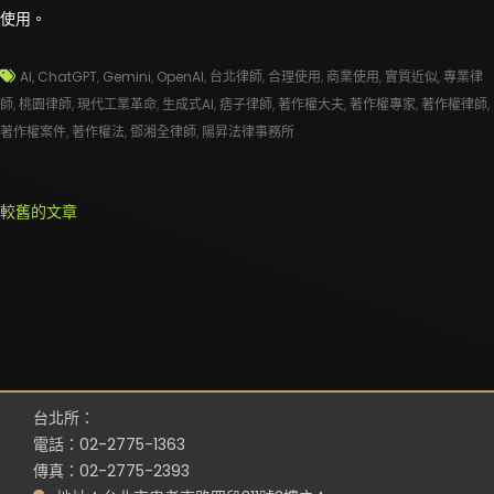
使用。
AI
,
ChatGPT
,
Gemini
,
OpenAI
,
台北律師
,
合理使用
,
商業使用
,
實質近似
,
專業律
師
,
桃園律師
,
現代工業革命
,
生成式AI
,
痞子律師
,
著作權大夫
,
著作權專家
,
著作權律師
,
著作權案件
,
著作權法
,
鄧湘全律師
,
陽昇法律事務所
文
較舊的文章
章
導
覽
台北所：
電話：02-2775-1363
傳真：02-2775-2393