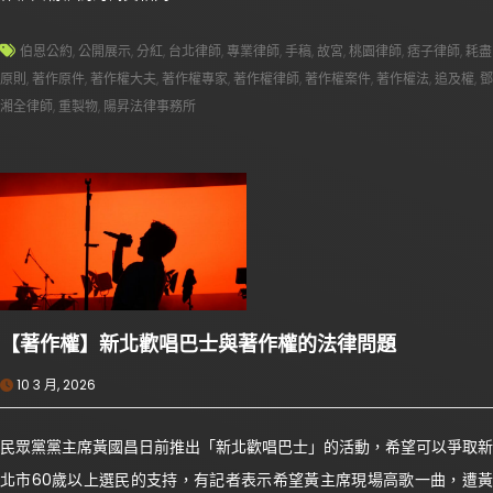
伯恩公約
,
公開展示
,
分紅
,
台北律師
,
專業律師
,
手稿
,
故宮
,
桃園律師
,
痞子律師
,
耗盡
原則
,
著作原件
,
著作權大夫
,
著作權專家
,
著作權律師
,
著作權案件
,
著作權法
,
追及權
,
鄧
湘全律師
,
重製物
,
陽昇法律事務所
【著作權】新北歡唱巴士與著作權的法律問題
10 3 月, 2026
民眾黨黨主席黃國昌日前推出「新北歡唱巴士」的活動，希望可以爭取新
北市60歲以上選民的支持，有記者表示希望黃主席現場高歌一曲，遭黃