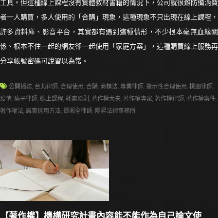
工具。但這種線上課程沒有實體教材書籍的情況下，公司就很難防備消費
者一人購買，多人使用的「合購」現象，這種現象不只出現在線上課程，
許多資料庫、影音平台，其實都有遇到這種情形，不少根本毫無血緣關
係、根本不住一起的網友卻一起使用「家庭方案」，這種購買線上服務再
分享帳號密碼可說習以為常。
公開播送
,
台北律師
,
合理使用
,
合購
,
商標法
,
專業律師
,
指示性合理使用
,
桃園律師
,
疫情
,
痞子律師
,
線上課程
,
耗盡原則
,
著作權大夫
,
著作權專家
,
著作權律師
,
著作權案件
,
著作權法
,
誠實信用方法
,
鄧湘全律師
,
陽昇法律事務所
【著作權】機構研究計畫內容能不能作為自己論文使