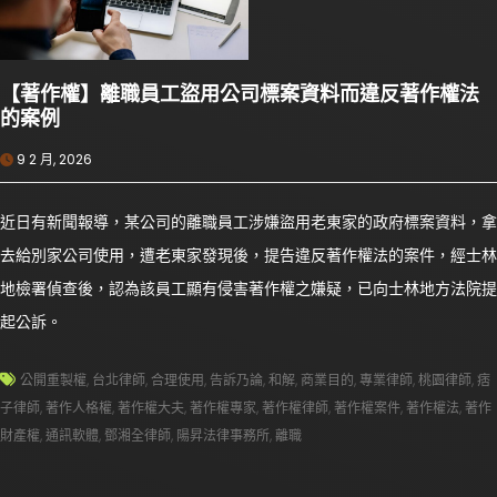
【著作權】離職員工盜用公司標案資料而違反著作權法
的案例
9 2 月, 2026
近日有新聞報導，某公司的離職員工涉嫌盜用老東家的政府標案資料，拿
去給別家公司使用，遭老東家發現後，提告違反著作權法的案件，經士林
地檢署偵查後，認為該員工顯有侵害著作權之嫌疑，已向士林地方法院提
起公訴。
公開重製權
,
台北律師
,
合理使用
,
告訴乃論
,
和解
,
商業目的
,
專業律師
,
桃園律師
,
痞
子律師
,
著作人格權
,
著作權大夫
,
著作權專家
,
著作權律師
,
著作權案件
,
著作權法
,
著作
財產權
,
通訊軟體
,
鄧湘全律師
,
陽昇法律事務所
,
離職