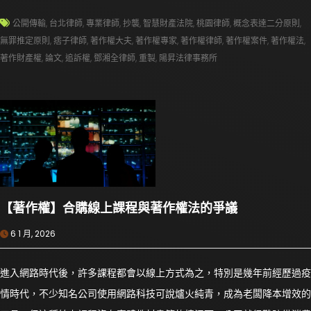
公開傳輸
,
台北律師
,
專業律師
,
抄襲
,
智慧財產法院
,
桃園律師
,
概念表達二分原則
,
無罪推定原則
,
痞子律師
,
著作權大夫
,
著作權專家
,
著作權律師
,
著作權案件
,
著作權法
,
著作財產權
,
論文
,
追訴權
,
鄧湘全律師
,
重製
,
陽昇法律事務所
【著作權】合購線上課程與著作權法的爭議
6 1 月, 2026
進入網路時代後，許多課程都會以線上方式為之，特別是幾年前經歷過疫
情時代，不少知名公司使用網路科技可說爐火純青，成為老闆降本增效的