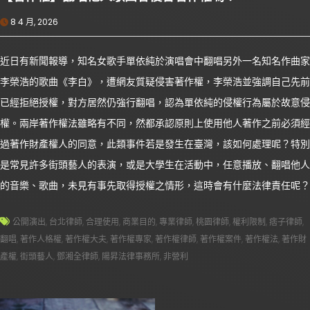
8 4 月, 2026
近日有新聞報導，知名女歌手單依純於演唱會中翻唱另外一名知名作曲家
李榮浩的歌曲《李白》，遭網友質疑侵害著作權，李榮浩並強調自己先前
已經拒絕授權，對方居然仍強行翻唱，認為單依純的侵權行為屬於故意侵
權。兩岸著作權法雖略有不同，然都承認原則上使用他人著作之前必須經
過著作財產權人的同意，此類事件若是發生在臺灣，該如何處理呢？特別
是常見許多街頭藝人的表演，或是大學生在活動中，任意播放、翻唱他人
的音樂、歌曲，未見有事先取得授權之情形，這時會有什麼法律責任呢？
公開演出
,
台北律師
,
合理使用
,
商業目的
,
專業律師
,
桃園律師
,
權利限制
,
痞子律師
,
翻唱
,
著作人格權
,
著作權大夫
,
著作權專家
,
著作權律師
,
著作權案件
,
著作權法
,
著作財
產權
,
街頭藝人
,
鄧湘全律師
,
陽昇法律事務所
,
非營利