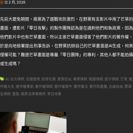
12 2 月, 2026
先前大罷免期間，兩黨為了選戰攻防激烈，在野黨有支影片中用了芒草的
畫面，遭影片「零日攻擊」的製作團隊認為是在諷刺他們和執政黨，因為
他們影片中也有芒草畫面，所以主張芒草畫面侵害了他們影片的著作權，
於是向地檢署提出刑事告訴，在野黨抗辯自己的芒草畫面是AI生成，何來
侵權可能？難道芒草畫面是專屬「零日團隊」的專利，其他人都不能拍攝
或生成嗎？
AI
,
台北律師
,
合理使用
,
妨害名譽
,
實質近似
,
專業律師
,
桃園律師
,
痞子律師
,
芒草
,
著
作權大夫
,
著作權專家
,
著作權律師
,
著作權案件
,
著作權法
,
著作財產權
,
言論自由
,
鄧湘
全律師
,
重製
,
陽昇法律事務所
,
零日攻擊