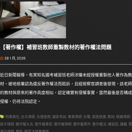
【著作權】補習班教師重製教材的著作權法問題
28 1 月, 2026
近日新聞報導，有某知名國考補習班老師涉嫌未經授權重製他人著作為教
材，被地檢署認為違反著作權法而起訴，且經檢察官調查後發現，該老師
的教材與原來的著作高度相似，認定確實有侵權事實，當然最後是否構成
侵權，仍待法院認定。
刑事責任
,
台北律師
,
合理使用
,
國家考試
,
專業律師
,
抄襲
,
損害賠償
,
教材
,
桃園律師
,
痞子律師
,
著作權大夫
,
著作權專家
,
著作權律師
,
著作權案件
,
著作權法
,
補習班
,
講義
,
鄧
湘全律師
,
重製
,
陽昇法律事務所