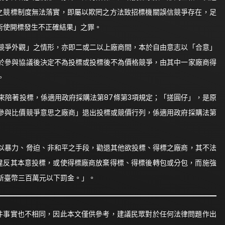
之競標制度無法落實，即屬以欺罔之方法致招標機關誤信競爭存在，足
術使開標發生不正確結果」之罪。
競爭外觀」之情形，亦即二或二以上廠商間，本於自由意志以「合意」
於參與協議後決定不為投標或投標後不為價格競爭，由其中一家廠商得
。
陪著投標，係適用政府採購法第87條第3項規定；「搓圓仔」，是原
參與比價競爭意思之廠商」退出投標或競價行列，係適用政府採購法第
暴力、脅迫、非和平之手段，勸退其他欲投標、得標之廠商，其不法
、違反其本意投標，或使得標廠商放棄得標、得標後轉包或分包，而施強
新臺幣三百萬元以下罰金。」。
件事實也不相同，因此本文僅供參考，建議民眾對於任何法律問題作出