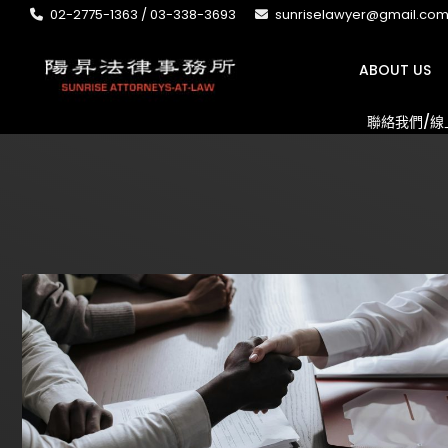
02-2775-1363 / 03-338-3693
sunriselawyer@gmail.co
ABOUT US
聯絡我們/線