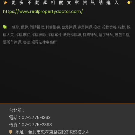
更多不動產相關文章資訊請進入
https://www.realpropertydoctor.com/
一條龍
,
借牌
,
借牌投標
,
利益衝突
,
台北律師
,
專業律師
,
投標
,
投標資格
,
招標
,
採
購大夫
,
採購專家
,
採購律師
,
採購案件
,
政府採購法
,
桃園律師
,
痞子律師
,
統包工程
,
鄧湘全律師
,
陪標
,
陽昇法律事務所
台北所：
電話：02-2775-1363
傳真：02-2775-2393
地址：台北市忠孝東路四段311號3樓之4