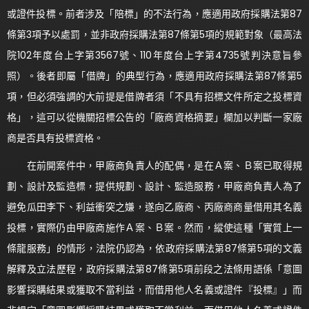
或證件投標。前者涉及「陪標」的不法行為，應適用政府採購法第87
條第3項予以處罰，並非政府採購法第87條第5項的規範對象（最高法
院102年度台上字第3567號、110年度台上字第4735號判決意旨參
照）。後者即屬「借牌」的典型行為，應適用政府採購法第87條第5
項，但必須強調的大前提是借牌者須「不具有招標文件所定之投標資
格」，這可以從機關招標公告的「廠商資格摘要」欄加以判斷一家廠
商是否具有投標資格。
在前開案件中，甲廠商負責人的配偶，是在Ａ案、Ｂ案已取得規
劃、設計及監造標，提供規劃、設計、監造服務，甲廠商負責人為了
避免瓜田李下、利益衝突之嫌，遂向乙廠商、丙廠商商量借用其名義
投標，實際仍由甲廠商施作Ａ案、Ｂ案。然而，縱使這種「實質上一
條龍服務」的情形，法院仍認為，依政府採購法第87條第5項的文義
解釋及立法歷程，政府採購法第87條第5項前段之法條用語係「意圖
影響採購結果或獲取不當利益，而借用他人名義或證件『投標』」而