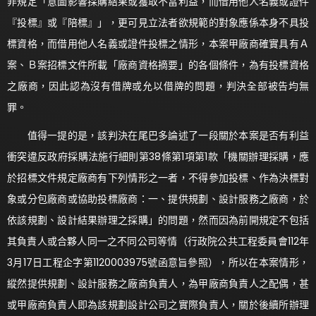
非規定「意圖影響採購結果或獲取不當利益，而借用他人名義或證件
『投標』或『陪標』」，更可見立法者欲規範的對象應係本身不具投
標資格，而借用他人名義或證件投標之情形，本案甲廠商確實具有Ａ
案、Ｂ案招標文件所載「廠商資格摘要」的各個條件，為有投標資格
之廠商，因此認為沒有借牌或允以借牌的問題，判決全部被告均無
罪。
值得一提的是，該判決在尾巴多論述了一段關於本案是否有利益
衝突違反政府採購法施行細則第38條第1項第1款「機關辦理採購，應
於招標文件規定廠商有下列情形之一者，不得參加投標、作為決標對
象或分包廠商或協助投標廠商：一、提供規劃、設計服務之廠商，於
依該規劃、設計結果辦理之採購」的問題，然而因為前開規定不包括
其負責人或合夥人同一之不同公司等情（行政院公共工程委員會112年
3月17日工程企字第1120003975號函意旨參照），所以在本案情形，
縱然提供規劃、設計服務之廠商負責人，為甲廠商負責人之配偶，甚
或甲廠商負責人即為該規劃設計公司之實際負責人，關於後續所辦理