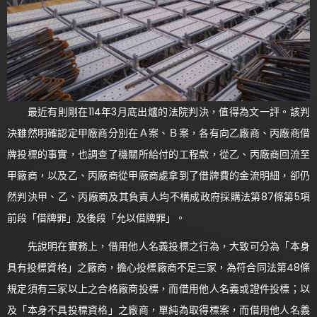
最近有則剛在114年3月底出爐的法院判決，值得為文一評。該判
決雖然明確認定甲廠商分別在Ａ案、Ｂ案，各有向乙廠商、丙廠商借
牌投標的事實，也調查了機關所給付的工程款，從乙、丙廠商回流至
甲廠商，以及乙、丙廠商從甲廠商處拿到了借牌費的金流明細，卻仍
然判決甲、乙、丙廠商及其負責人均不構成政府採購法第87條第5項
前段「借牌罪」及後段「允以借牌罪」。
先說明在實務上，借用他人名義投標之行為，大致可分為「本身
具有投標資格」之廠商，擔心投標廠商不足三家，為符合同法第48條
規定須有三家以上之合格廠商投標，而借用他人名義或證件投標；以
及「本身不具投標資格」之廠商，單純為取得標案，而借用他人名義