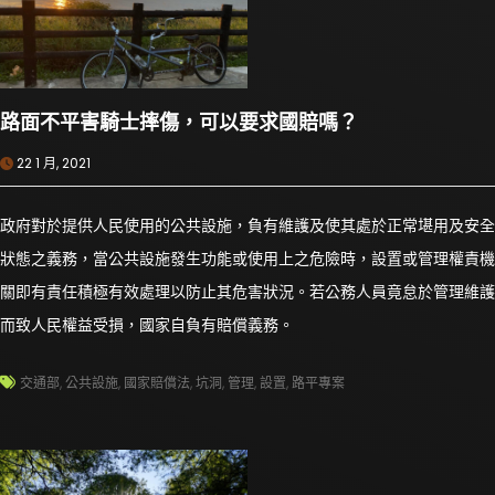
路面不平害騎士摔傷，可以要求國賠嗎？
22 1 月, 2021
政府對於提供人民使用的公共設施，負有維護及使其處於正常堪用及安全
狀態之義務，當公共設施發生功能或使用上之危險時，設置或管理權責機
關即有責任積極有效處理以防止其危害狀況。若公務人員竟怠於管理維護
而致人民權益受損，國家自負有賠償義務。
交通部
,
公共設施
,
國家賠償法
,
坑洞
,
管理
,
設置
,
路平專案