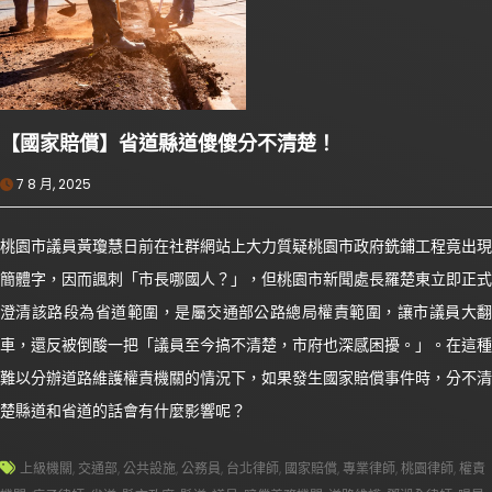
【國家賠償】省道縣道傻傻分不清楚！
7 8 月, 2025
桃園市議員黃瓊慧日前在社群網站上大力質疑桃園市政府銑鋪工程竟出現
簡體字，因而諷刺「市長哪國人？」，但桃園市新聞處長羅楚東立即正式
澄清該路段為省道範圍，是屬交通部公路總局權責範圍，讓市議員大翻
車，還反被倒酸一把「議員至今搞不清楚，市府也深感困擾。」。在這種
難以分辦道路維護權責機關的情況下，如果發生國家賠償事件時，分不清
楚縣道和省道的話會有什麼影響呢？
上級機關
,
交通部
,
公共設施
,
公務員
,
台北律師
,
國家賠償
,
專業律師
,
桃園律師
,
權責