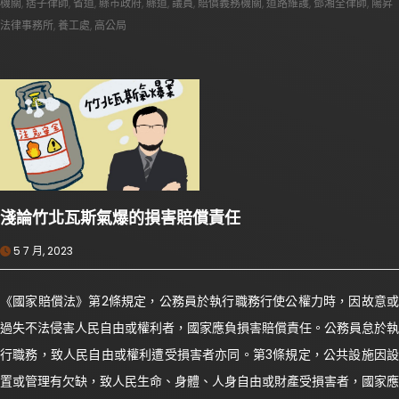
機關
,
痞子律師
,
省道
,
縣市政府
,
縣道
,
議員
,
賠償義務機關
,
道路維護
,
鄧湘全律師
,
陽昇
法律事務所
,
養工處
,
高公局
淺論竹北瓦斯氣爆的損害賠償責任
5 7 月, 2023
《國家賠償法》第2條規定，公務員於執行職務行使公權力時，因故意或
過失不法侵害人民自由或權利者，國家應負損害賠償責任。公務員怠於執
行職務，致人民自由或權利遭受損害者亦同。第3條規定，公共設施因設
置或管理有欠缺，致人民生命、身體、人身自由或財產受損害者，國家應