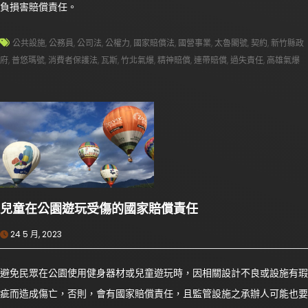
負損害賠償責任。
公共設施
,
公務員
,
公司法
,
公權力
,
國家賠償法
,
國營事業
,
太魯閣號
,
契約
,
新竹縣政
府
,
普悠瑪號
,
消費者保護法
,
瓦斯
,
竹北氣爆
,
精神賠償
,
連帶賠償
,
過失責任
,
高雄氣爆
兒童在公園遊玩受傷的國家賠償責任
24 5 月, 2023
避免民眾在公園使用健身器材或兒童遊玩時，因相關設計不良或設施有瑕
疵而造成傷亡，否則，會有國家賠償責任，且監管設施之承辦人可能也要