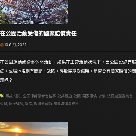
在公園活動受傷的國家賠償責任
10 8 月, 2022
在公園運動或從事休閒活動，如果在正常活動狀況下，因公園設施有瑕
疵，或場地規劃有問題、缺陷，導致民眾受傷時，是否會有國家賠償的問
題呢？
事故
,
傷亡
,
全國律師聯合會監事
,
公共設施
,
公園
,
國家賠償
,
求償
,
法官遴選委員會
委員
,
痞子律師
,
訴訟
,
鄧湘全律師
,
陽昇法律事務所