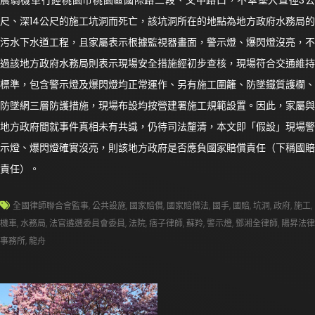
晨騎機車行經桃園市桃園區國際路二段、文中路口，不幸墜入直徑3公
尺、深14公尺的施工坑洞而死亡，該坑洞所在的地點為地方政府水務局的
污水下水道工程，且家屬表示根據監視器畫面，警示燈、爆閃燈沒亮，不
過該地方政府水務局則表示現場安全措施經初步查核，現場符合交通維持
標準，包含警示燈及爆閃燈均正常運作、另有施工圍籬、防墜鐵質護欄、
防墜網三層防護措施，現場布設均按營建署施工規範設置。因此，家屬與
地方政府間就事件真相未有共識，仍待司法釐清，本文即「假設」現場警
示燈、爆閃燈確實沒亮，則該地方政府是否應負國家賠償責任（下稱國賠
責任）。
全國律師聯合會監事
,
公共設施
,
國家賠償
,
國家賠償法
,
國手
,
國賠
,
坑洞
,
政府
,
施工
,
機車
,
水務局
,
法官遴選委員會委員
,
法院
,
痞子律師
,
蘇羚
,
警示燈
,
鄧湘全律師
,
陽昇法律
事務所
,
龍舟