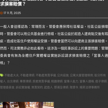
求損害賠償？
17 11 月, 2025
一般人會這樣認為：常理而言，管委會應保障社區權益，社區公設損壞
時，管委會可以用公共基金進行修繕，社區公設於起造人建商點交後有瑕
疵，造成社區住戶使用權益受損，管委會當然可以向建商主張損害賠償。
然而，司法實務非必如此看待。這涉及一個民事訴訟上的重要問題：管理
委員會有無為全體住戶實體權益實施訴訟請求損害賠償之「當事人適
格」？
不動產大夫
,
不動產律師
,
不動產買賣爭議
,
公共設施
,
公寓大廈管理條例
,
區分所有
權人
,
台北律師
,
專業律師
,
房屋買賣爭議
,
桃園律師
,
當事人能力
,
當事人適格
,
痞子律師
,
管理委員會
,
訴訟實施權
,
買賣契約
,
起造人
,
鄧湘全律師
,
限貸令
,
陽昇法律事務所