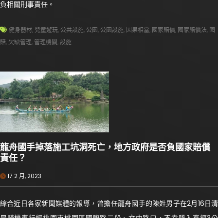
負相關刑事責任。
健身器材
,
兒童遊玩
,
公共設施
,
公園
,
公園設施
,
因果相當
,
國家賠償
,
國家賠償法
,
國
賠
,
欠缺管理
,
管理機關
,
設施
龍舟國手掉落施工坑洞死亡，地方政府是否負國家賠償
責任？
17 2 月, 2023
綜合近日各家新聞媒體的報導，曾擔任龍舟國手的陳姓男子在2月16日清