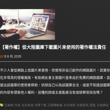
【著作權】從大陸圖庫下載圖片來使用的著作權法責任
12 6 月, 2025
不少人會從網路上找圖片來使用，但使用非自己創作的網路圖片，其實存
在非常高的侵權風險。有些網友會主張圖片是來自於免費的網路圖庫，並
提出該圖庫的使用者條款，抗辯自己以為該圖庫合法、或是不知道該圖庫
的內容有侵害他人權利，這種抗辯或主張能被法官或檢察官採信嗎？
互聯網
,
作者
,
信息來源
,
免費下載
,
公開傳輸權
,
台北律師
,
合理使用
,
圖庫
,
大陸網站
,