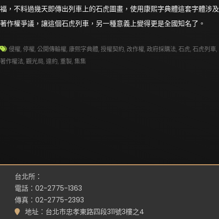
福，不料過幾天即傳出列車上的石虎圖畫，使用康熙字典體這套字體涉及
著作權爭議，讓這個石虎列車，另一種意義上變得更是全國知名了。
侵權
,
停權
,
公開傳輸權
,
康熙字典體
,
授權契約
,
改作權
,
政府採購法
,
石虎
,
石虎列車
,
著作權法
,
觀光局
,
違約
,
重製
,
集集
台北所：
電話：02-2775-1363
傳真：02-2775-2393
地址：台北市忠孝東路四段311號3樓之4