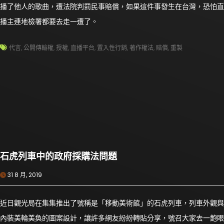
播了他人的歌曲，遭法院判罰民事賠償，如果這件事發生在台灣，恐怕直
播主連地檢署都要去走一遭了。
代言
,
公開傳輸權
,
授權
,
直播平台
,
置入性行銷
,
著作權法
,
賠償
,
重製
石虎列車中的政府採購法問題
31 8 月, 2019
近日觀光局在集集推出了號稱是「移動美術館」的石虎列車，列車外觀與
內裝美輪美奐的圖案設計，讓許多網友紛紛轉貼分享，號召大家去一飽眼