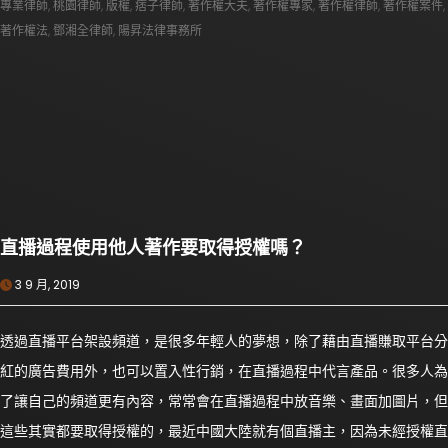
專業律師
,
桃園律師
,
版權
,
痞子律師
,
著作權大夫
,
著作權專家
,
著作權律師
,
著作權案件
,
著作權法
,
鄧湘全律師
,
陽昇法律事務所
直播過程使用他人著作要取得授權嗎？
3 9 月, 2019
透過直播平台架設頻道，是很多年輕人的夢想，除了藉由直播賺取平台分
紅的廣告費用外，也可以置入性行銷，在直播過程中代言產品。很多人為
了讓自己的頻道更有內容，常常會在直播過程中放音樂、畫面加圖片，但
這些其實都要取得授權的，最近中國大陸就有個直播主，因為未經授權直