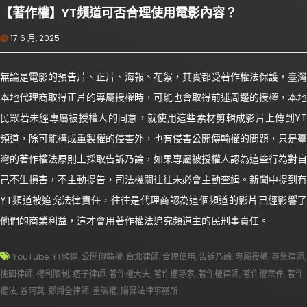
【著作權】YT頻道可否合理使用電影內容？
17 6 月, 2025
無論是電影的預告片、正片、海報、花絮，其實都受著作權法保護，臺灣
本地代理商取得正片的專屬授權時，可能也會取得前述周邊的授權，本地
民眾若未經專屬被授權人的同意，就使用這些素材剪輯成影片上傳到YT
頻道，除可能構成重製權的侵害外，也有侵害公開傳輸權的問題，只是臺
灣的著作權法原則上採取告訴乃論，如果專屬被授權人認為這些行為對自
己不生損害，不主動提告，司法機關往往未必會主動查緝。新聞中提到有
YT頻道被追究法律責任，往往是代理商認為這個頻道的影片已經影響了
他們的商業利益，這才會用著作權法追究頻道主的民刑事責任。
YouTube
,
YT頻道
,
公開傳輸權
,
台北律師
,
合理使用
,
告訴乃論
,
專屬授權
,
專業律師
,
桃園律師
,
權利限制
,
痞子律師
,
著作權大夫
,
著作權專家
,
著作權律師
,
著作權案件
,
著作
權法
,
谷阿莫
,
鄧湘全律師
,
重製權
,
陽昇法律事務所