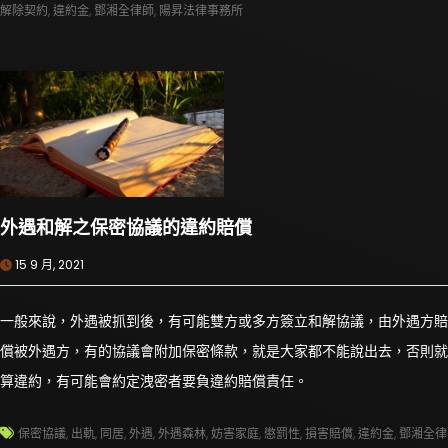
解除契約
,
違約金
,
鄧湘全律師
,
陽昇法律事務所
外遇和解之保密協議的違約賠償
15 9 月, 2021
一般來說，外遇被抓到後，有可能雙方或多方簽立和解協議，由外遇方賠
償被外遇方，有的協議會附加保密條款，就是大家都不能說出去，否則就
算違約，有可能會約定洩密者要負違約賠償責任。
保密協議
,
出軌
,
同居
,
外遇
,
外遇森林
,
妨害家庭
,
懲罰性
,
損害賠償
,
違約金
,
鄧湘全律