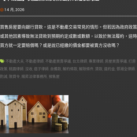
1 4 月, 2026
買售房屋要向銀行貸款，這是不動產交易常見的情形。但若因為政府政策
或其他因素導致無法貸款到預期約定成數或數額，以致於無法履約，這時
買方就一定要賠償嗎？或是說已經繳的價金都要被賣方沒收嗎？
不動產大夫
,
不動產律師
,
不動產買賣爭議
,
台北律師
,
專業律師
,
房屋買賣爭議
,
打房
政策
,
桃園律師
,
沒收
,
痞子律師
,
自備款
,
解約條款
,
解除條件
,
貸款
,
違約金
,
鄧湘全律師
,
酌減
,
限貸令
,
陽昇法律事務所
,
預售屋