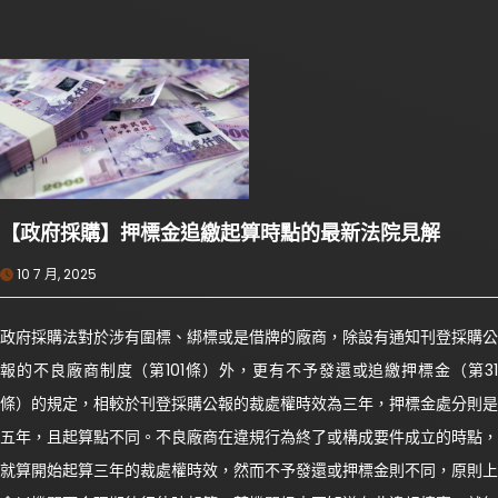
【政府採購】押標金追繳起算時點的最新法院見解
10 7 月, 2025
政府採購法對於涉有圍標、綁標或是借牌的廠商，除設有通知刊登採購公
報的不良廠商制度（第101條）外，更有不予發還或追繳押標金（第31
條）的規定，相較於刊登採購公報的裁處權時效為三年，押標金處分則是
五年，且起算點不同。不良廠商在違規行為終了或構成要件成立的時點，
就算開始起算三年的裁處權時效，然而不予發還或押標金則不同，原則上