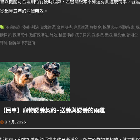
會以機關可合理期待行使時起算，若機關根本不知道有此違規情事，就無
從起算五年的消滅時效。
不良廠商
,
停權
,
判決
,
台北律師
,
合理期待
,
專業律師
,
押標金
,
採購大夫
,
採購專家
,
採
購律師
,
採購案件
,
政府採購法
,
時效
,
桃園律師
,
痞子律師
,
裁處權
,
追繳
,
違約金
,
鄧湘全
律師
,
陽昇法律事務所
【民事】寵物認養契約-送養與認養的兩難
8 7 月, 2025
近年來，寵物認養契約爭議事件日漸增多，所謂寵物認養契約，就是動保