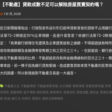
【不動產】貸款成數不足可以解除房屋買賣契約嗎？
1 10 月, 2025
近日新聞報導指出，行政院宣布自9月1日起申貸新青安的貸款不占用銀行
法第72-2條規定30％比率限額，這是什麼意思？依銀行法第72-2條規
定：「商業銀行辦理住宅建築及企業建築放款之總額，不得超過放款時所
收存款總餘額及金融債券發售額之和之百分之三十」，也就是說，銀行放
款在不動產項目的比例，不能超過其存款與金融債總和的百分之三十。簡
單來說，前一陣子因為銀行貸款緊縮，造成要靠貸款來買不動產的民眾很
大的困擾，所以新措施對不動產交易是一大福音。
不動產大夫
,
不動產律師
,
不動產買賣爭議
,
台北律師
,
專業律師
,
房屋買賣爭議
,
新青
安貸款
,
桃園律師
,
痞子律師
,
解約條款
,
解除條件
,
買賣契約
,
貸款成數
,
違約金
,
鄧湘全律
師
,
酌減
,
銀行法
,
附條件
,
限貸令
,
陽昇法律事務所