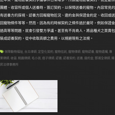
團體、收容所或個人送養時，簽訂契約，以保障送養的寵物。內容常見的
有送養方的探視、認養方回報寵物近況、違約金與保證金約定、收回或送
回寵物條件等等。然而，因為有的時候契約之條件過於嚴苛，例如保證金
過高等等問題，就會引發雙方爭議。甚至有不肖商人，將品種犬之買賣包
裝成認養契約，從中收取高額之費用，以規避現有之法規。
保障動物福祉
,
台北律師
,
定型化契約
,
寵物信託
,
寵物律師
,
寵物認養
,
寵物遺囑
,
專
業律師
,
收容
,
桃園律師
,
毛小孩
,
痞子律師
,
認養
,
認養契約
,
送養
,
違約金
,
鄧湘全律師
,
陽
昇法律事務所