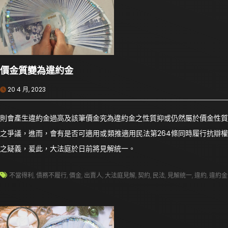
價金質變為違約金
20 4 月, 2023
則會產生違約金過高及該筆價金究為違約金之性質抑或仍然屬於價金性質
之爭議，進而，會有是否可適用或類推適用民法第264條同時履行抗辯權
之疑義，爰此，大法庭於日前將見解統一。
不當得利
,
債務不履行
,
價金
,
出賣人
,
大法庭見解
,
契約
,
民法
,
見解統一
,
違約
,
違約金