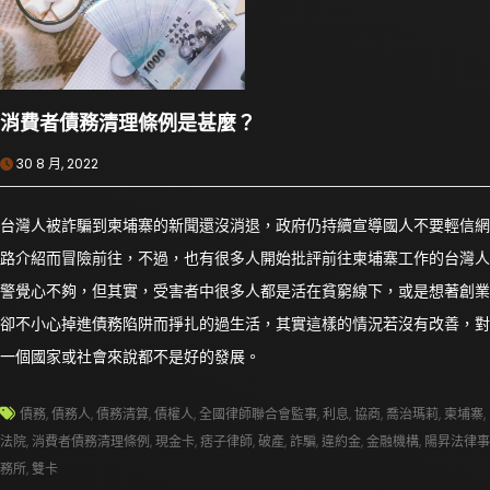
消費者債務清理條例是甚麼？
30 8 月, 2022
台灣人被詐騙到柬埔寨的新聞還沒消退，政府仍持續宣導國人不要輕信網
路介紹而冒險前往，不過，也有很多人開始批評前往柬埔寨工作的台灣人
警覺心不夠，但其實，受害者中很多人都是活在貧窮線下，或是想著創業
卻不小心掉進債務陷阱而掙扎的過生活，其實這樣的情況若沒有改善，對
一個國家或社會來說都不是好的發展。
債務
,
債務人
,
債務清算
,
債權人
,
全國律師聯合會監事
,
利息
,
協商
,
喬治瑪莉
,
柬埔寨
,
法院
,
消費者債務清理條例
,
現金卡
,
痞子律師
,
破產
,
詐騙
,
違約金
,
金融機構
,
陽昇法律事
務所
,
雙卡