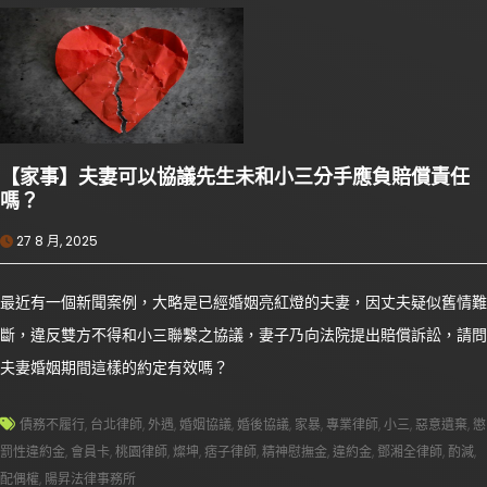
【家事】夫妻可以協議先生未和小三分手應負賠償責任
嗎？
27 8 月, 2025
最近有一個新聞案例，大略是已經婚姻亮紅燈的夫妻，因丈夫疑似舊情難
斷，違反雙方不得和小三聯繫之協議，妻子乃向法院提出賠償訴訟，請問
夫妻婚姻期間這樣的約定有效嗎？
債務不履行
,
台北律師
,
外遇
,
婚姻協議
,
婚後協議
,
家暴
,
專業律師
,
小三
,
惡意遺棄
,
懲
罰性違約金
,
會員卡
,
桃園律師
,
燦坤
,
痞子律師
,
精神慰撫金
,
違約金
,
鄧湘全律師
,
酌減
,
配偶權
,
陽昇法律事務所