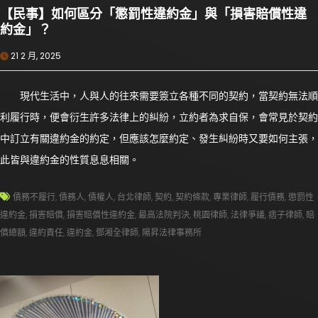
【民事】如何區分「懲罰性違約金」與「損害賠償性違
約金」？
21 2 月, 2025
現代生活中，人與人的往來需要簽立各種不同的契約，當契約無法順
利履行時，便會衍生許多法律上的糾紛，立約者為求自保，會常見於契約
中訂立有關違約金的約定，但應該怎麼約定、發生糾紛時又要如何主張，
此皆與違約金的性質息息相關。
債務不履行
,
債務人
,
債權人
,
台北律師
,
契約
,
契約條款
,
專業律師
,
履行債務
,
懲罰性
違約金
,
損害賠償
,
損害賠償性違約金
,
最高法院判決
,
桃園律師
,
法律爭議
,
痞子律師
,
賠
償總額
,
違約責任
,
違約金
,
鄧湘全律師
,
陽昇法律事務所