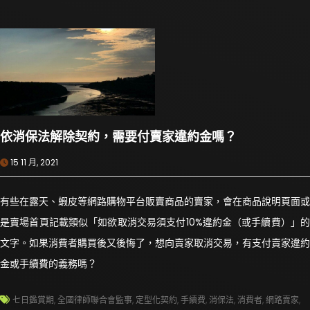
依消保法解除契約，需要付賣家違約金嗎？
15 11 月, 2021
有些在露天、蝦皮等網路購物平台販賣商品的賣家，會在商品說明頁面或
是賣場首頁記載類似「如欲取消交易須支付10%違約金（或手續費）」的
文字。如果消費者購買後又後悔了，想向賣家取消交易，有支付賣家違約
金或手續費的義務嗎？
七日鑑賞期
,
全國律師聯合會監事
,
定型化契約
,
手續費
,
消保法
,
消費者
,
網路賣家
,