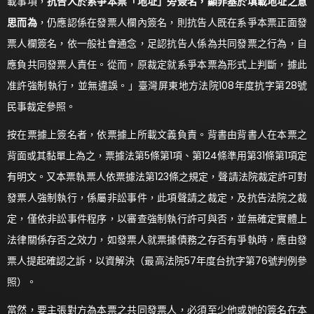
載事項，
抗告人於系爭本票「地址」旁簽名，顯非基於填載地址之意
思而為
，仍應認係在發票人欄內簽名，則抗告人既在系爭本票正面發
票人欄簽名，依一般社會通念，足認抗告人係為共同發票之行為，自
應負共同發票人責任。從而，原裁定就系爭本票為形式上判斷，據此
准許強制執行，並無違誤。」臺灣屏東地方法院108年度抗字第28號
民事裁定參照。
按在票據上簽名者，依票據上所載文義負責。背書由背書人在本票之
背面或其黏單上為之，票據法第5條第1項、第124條準用第31條第1項定
有明文。又本票執票人依票據法第123條之規定，聲請法院裁定許可對
發票人強制執行，係屬非訟事件，此項聲請之裁定，及抗告法院之裁
定，僅依非訟事件程序，以審查強制執行許可與否，並無確定實體上
法律關係存否之效力，如發票人就票據債務之存否有爭執時，應由發
票人提起確認之訴，以資解決（最高法院57年度台抗字第76號判例參
照）。
當然，要主張對方為本票之共同發票人，必須至少他或她的簽名在本