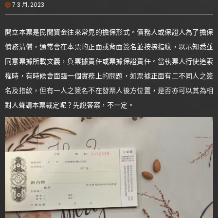
7 3 月, 2023
開立本票是民間資金往來常見的擔保形式。債務人或保證人為了擔保
債務清償，通常會在本票的正面或背面簽名並按捺指紋，以示知悉並
同意票據所載文義，負票據責任或票據保證責任。當執票人行使追索
權時，有時候會面臨一個實務上的問題，如票據正面有二不同人之簽
名及指紋，但有一人之簽名不在發票人後方位置，是否亦可以其為相
對人聲請本票裁定呢？先說答案，不一定。