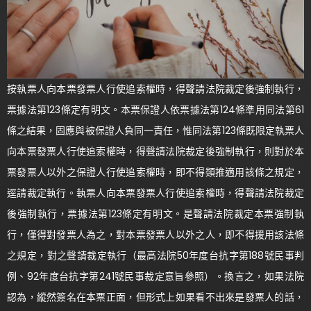
按執票人向本票發票人行使追索權時，得聲請法院裁定後強制執行，
票據法第123條定有明文。本票保證人依票據法第124條準用同法第61
條之結果，固應與被保證人負同一責任，惟同法第123條既限定執票人
向本票發票人行使追索權時，得聲請法院裁定後強制執行，則對於本
票發票人以外之保證人行使追索權時，即不得類推適用該條之規定，
逕請裁定執行。執票人向本票發票人行使追索權時，得聲請法院裁定
後強制執行，票據法第123條定有明文。是聲請法院裁定本票強制執
行，僅得對發票人為之，對本票發票人以外之人，即不得援用該法條
之規定，對之聲請裁定執行（最高法院50年度台抗字第188號民事判
例、92年度台抗字第241號民事裁定意旨參照）。換言之，如果法院
認為，縱然簽名在本票正面，但形式上如果看不出來是發票人的話，