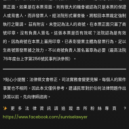
票正面，如果是在本票背面，則有很大的機會被認為只是本票的保證
人或背書人，而非發票人，經法院形式審查後，將駁回本票裁定強制
執行之聲請。 茲有附言，未登記為法人的商號，在本票正面只蓋了商
號印章，沒有負責人簽名，這張本票是否有效呢？法院認為是有效
的，因為商號在本票上蓋用印章，已表彰營業主體為發票行為，足以
生商號簽發票據之效力，不以商號負責人簽名蓋章為必要（最高法院
76年度台上字第2156號民事判決參照）。
?貼心小提醒：法律條文會修正，司法實務會變更見解，每個人的案件
事實也不相同，因此本文僅供參考，建議民眾對於任何法律問題作出
決策以前，先向律師諮詢。
更多法律資訊請追蹤本所粉絲專頁 ?
https://www.facebook.com/sunriselawyer