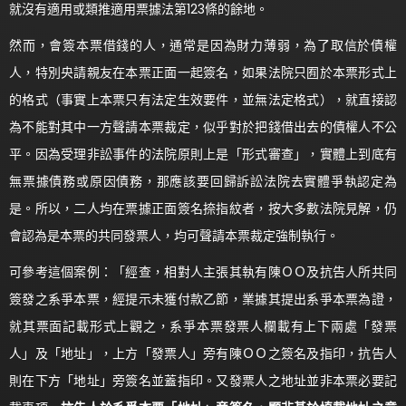
就沒有適用或類推適用票據法第123條的餘地。
然而，會簽本票借錢的人，通常是因為財力薄弱，為了取信於債權
人，特別央請親友在本票正面一起簽名，如果法院只囿於本票形式上
的格式（事實上本票只有法定生效要件，並無法定格式），就直接認
為不能對其中一方聲請本票裁定，似乎對於把錢借出去的債權人不公
平。因為受理非訟事件的法院原則上是「形式審查」，實體上到底有
無票據債務或原因債務，那應該要回歸訴訟法院去實體爭執認定為
是。所以，二人均在票據正面簽名捺指紋者，按大多數法院見解，仍
會認為是本票的共同發票人，均可聲請本票裁定強制執行。
可參考這個案例：「經查，相對人主張其執有陳ＯＯ及抗告人所共同
簽發之系爭本票，經提示未獲付款乙節，業據其提出系爭本票為證，
就其票面記載形式上觀之，系爭本票發票人欄載有上下兩處「發票
人」及「地址」，上方「發票人」旁有陳ＯＯ之簽名及指印，抗告人
則在下方「地址」旁簽名並蓋指印。又發票人之地址並非本票必要記