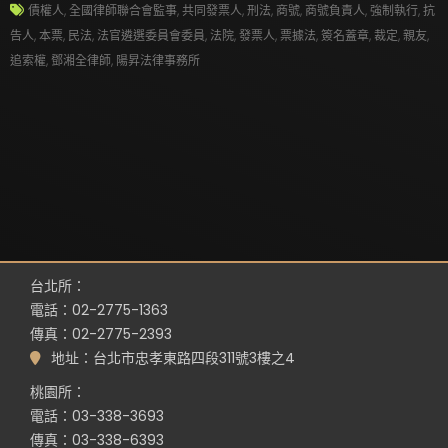
債權人
,
全國律師聯合會監事
,
共同發票人
,
刑法
,
商號
,
商號負責人
,
強制執行
,
抗
告人
,
本票
,
民法
,
法官遴選委員會委員
,
法院
,
發票人
,
票據法
,
簽名蓋章
,
裁定
,
親友
,
追索權
,
鄧湘全律師
,
陽昇法律事務所
台北所：
電話：02-2775-1363
傳真：02-2775-2393
地址：台北市忠孝東路四段311號3樓之4
桃園所：
電話：03-338-3693
傳真：03-338-6393