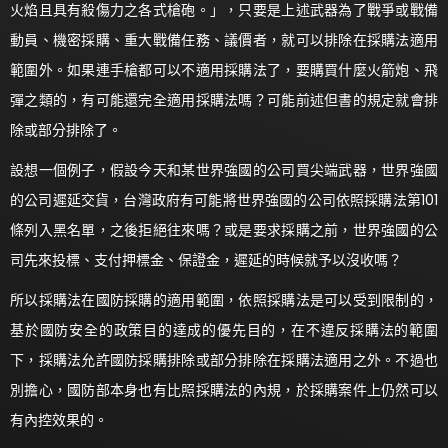
火焰且具有殺傷力之各式槍砲。」，只要是上述武器為了戰爭或戰備
動員、機密採購、重大戰備任務、議價者，就可以排除在採購法適用
範圍外。如果連手槍都可以不適用採購法了，要購買什麼火箭炮、飛
彈之類的，有可能還完全適用採購法嗎？可能前述但書的規定就會排
除或部分排除了。
設想一個例子，假設今天和某世界強國的公司買尖端武器，世界強國
的公司遲延交貨，台灣政府有可能將世界強國的公司依照採購法第101
條列入黑名單，之後拒絕往來嗎？或是要求採購之前，世界強國的公
司先來投標、支付押標金、保證金，遲延的時候就予以沒收嗎？
所以採購法在國防採購的適用範圍，依照採購法是可以受到限制的，
基於國防安全的政策目的達成的優先目的，在不違反採購法的範圍
下，採購法允許國防採購排除或部分排除在採購法適用之外。不過也
別擔心，國防部本身也有比照採購法的內規，於採購案件上仍然可以
有內控效果的。