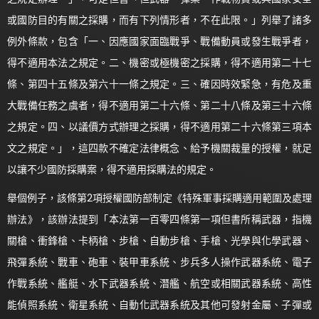
或國防目的有關之採購，而有下列情形者，不在此限。」列舉了諸多
例外條款，包含「一、因應國家面臨戰爭、戰備動員或發生戰爭者，
得不適用本法之規定。二、機密或極機密之採購，得不適用第二十七
條、第四十五條及第六十一條之規定。三、確因時效緊急，有危及重
大戰備任務之虞者，得不適用第二十六條、第二十八條及第三十六條
之規定。四、以議價方式辦理之採購，得不適用第二十六條第三項本
文之規定。」，這四款不確定法律概念、給予機關裁量的授權，就足
以讓不少國防採購案，得不適用採購法的規定。
舉個例子，該條第2項授權國防部制定《特殊軍事採購適用範圍及處理
辦法》，該辦法提到「本法第一百零四條第一項但書所稱武器，指機
關槍、衝鋒槍、卡柄槍、步槍、自動步槍、手槍、光學與化學武器、
飛彈系統、戰車、砲車、裝甲車系統、步兵多人操作武器系統、電子
作戰系統、艦艇、水下武器系統、潛艦、航空或相關武器系統、高性
能偵照系統、衛星系統、自動化武器系統及其他可發射金屬、子彈或