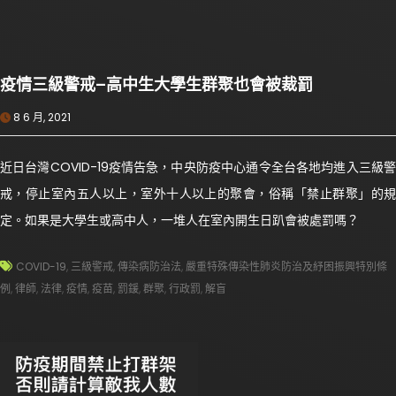
疫情三級警戒–高中生大學生群聚也會被裁罰
8 6 月, 2021
近日台灣COVID-19疫情告急，中央防疫中心通令全台各地均進入三級警
戒，停止室內五人以上，室外十人以上的聚會，俗稱「禁止群聚」的規
定。如果是大學生或高中人，一堆人在室內開生日趴會被處罰嗎？
COVID-19
,
三級警戒
,
傳染病防治法
,
嚴重特殊傳染性肺炎防治及紓困振興特別條
例
,
律師
,
法律
,
疫情
,
疫苗
,
罰鍰
,
群聚
,
行政罰
,
解盲