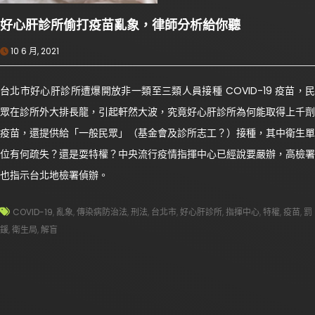
好心肝診所偷打疫苗亂象，律師分析給你聽
10 6 月, 2021
台北市好心肝診所遭爆開放非一類至三類人員接種 COVID-19 疫苗，民
眾在診所外大排長龍，引起軒然大波，究竟好心肝診所為何能取得上千劑
疫苗，還提供給「一般民眾」（基金會及診所志工？）接種，其中衛生單
位有何疏失？還是耍特權？中央流行疫情指揮中心已經說要嚴辦，高檢署
也指示台北地檢署偵辦。
COVID-19
,
亂象
,
傳染病防治法
,
刑法
,
台北市
,
好心肝診所
,
指揮中心
,
特權
,
疫苗
,
罰
鍰
,
衛生局
,
解盲