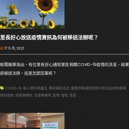
里長好心放送疫情資訊為何被移送法辦呢？
17 5 月, 2021
新聞報導指出，有位里長好心通知里民相關COVID-19疫情的消息，結果
卻被送法辦，這是怎麼回事呢？
COVID-19
,
個人資料保護法
,
傳染病防治法
,
嚴重特殊傳染性肺炎防治及紓困振興
特別條例
,
律師事務所
,
法律事務所
,
疫情
,
葡萄
,
里長