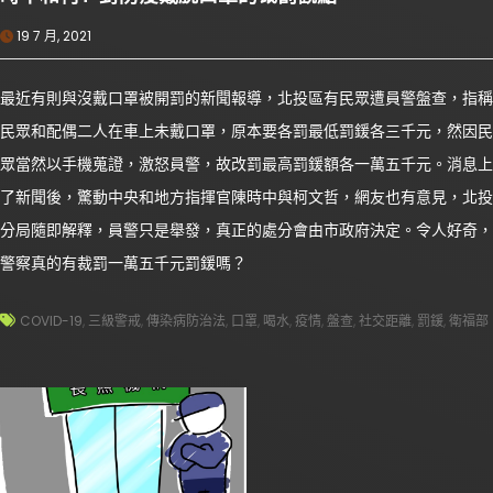
19 7 月, 2021
最近有則與沒戴口罩被開罰的新聞報導，北投區有民眾遭員警盤查，指稱
民眾和配偶二人在車上未戴口罩，原本要各罰最低罰鍰各三千元，然因民
眾當然以手機蒐證，激怒員警，故改罰最高罰鍰額各一萬五千元。消息上
了新聞後，驚動中央和地方指揮官陳時中與柯文哲，網友也有意見，北投
分局隨即解釋，員警只是舉發，真正的處分會由市政府決定。令人好奇，
警察真的有裁罰一萬五千元罰鍰嗎？
COVID-19
,
三級警戒
,
傳染病防治法
,
口罩
,
喝水
,
疫情
,
盤查
,
社交距離
,
罰鍰
,
衛福部