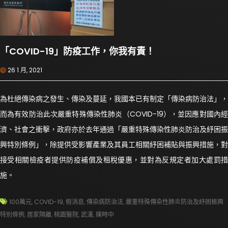
「COVID-19」防疫工作，你我有責！
26 1 月, 2021
為杜絕傳染病之發生、傳染及蔓延，我國本已有制定「傳染病防治法」，
而為有效防治此次嚴重特殊傳染性肺炎（COVID-19），並因應對國內經
濟、社會之衝擊，政府亦於去年通過「嚴重特殊傳染性肺炎防治及紓困振
興特別條例」，除提供受影響產業及其員工相關紓困補貼與振興措施，對
接受相關檢疫者提供防疫補償及租稅優惠，並對為反規定者加大處罰措
施。
100萬元
,
COVID-19
,
假消息
,
傳染病防治法
,
嚴重特殊傳染性肺炎防治及紓困振興
特別條例
,
居家隔離
,
桃園醫院
,
武漢
,
陳時中