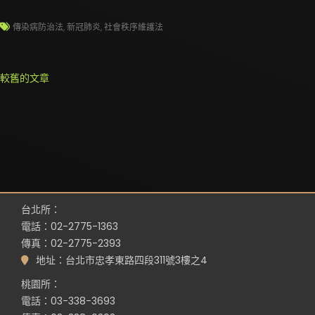
傳染病防治法
,
新冠肺炎
,
社會秩序維護法
文
較舊的文章
章
導
覽
台北所：
電話：02-2775-1363
傳真：02-2775-2393
地址：台北市忠孝東路四段311號3樓之4
桃園所：
電話：03-338-3693