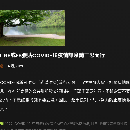
LINE或FB張貼COVID-19疫情訊息請三思而行
6 4 月, 2020
COVID-19新冠肺炎（武漢肺炎)流行期間，再次提醒大家，相關疫情訊
息，在社群媒體的公共群組發文張貼時，千萬千萬要注意，不確定事不要
亂傳，不應該賺的錢不要去賺，國民一起用良知，共同努力防止疫情擴
大。
1922
,
COVID-19
,
中央流行疫情指揮中心
,
傳染病防治法
,
口罩
,
嚴重特殊傳染性肺