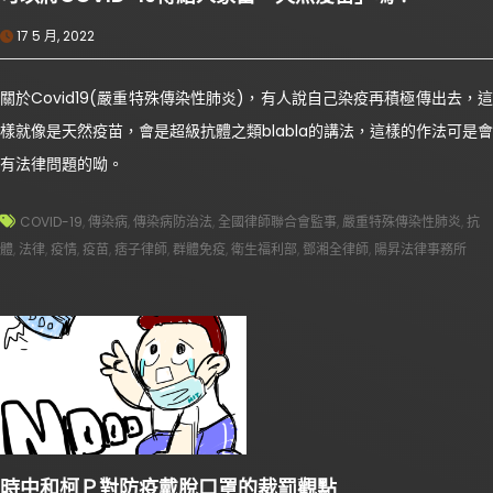
17 5 月, 2022
關於Covid19(嚴重特殊傳染性肺炎)，有人說自己染疫再積極傳出去，這
樣就像是天然疫苗，會是超級抗體之類blabla的講法，這樣的作法可是會
有法律問題的呦。
COVID-19
,
傳染病
,
傳染病防治法
,
全國律師聯合會監事
,
嚴重特殊傳染性肺炎
,
抗
體
,
法律
,
疫情
,
疫苗
,
痞子律師
,
群體免疫
,
衛生福利部
,
鄧湘全律師
,
陽昇法律事務所
時中和柯Ｐ對防疫戴脫口罩的裁罰觀點