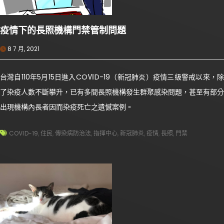
疫情下的長照機構門禁管制問題
8 7 月, 2021
台灣自110年5月15日進入COⅥD-19（新冠肺炎）疫情三級警戒以來，除
了染疫人數不斷攀升，已有多間長照機構發生群聚感染問題，甚至有部分
出現機構內長者因而染疫死亡之遺憾案例。
COⅥD-19
,
住民
,
傳染病防治法
,
指揮中心
,
新冠肺炎
,
疫情
,
長照
,
門禁