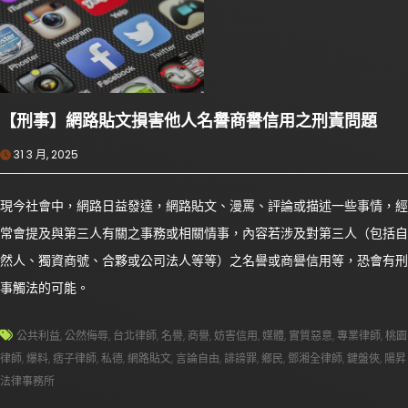
【刑事】網路貼文損害他人名譽商譽信用之刑責問題
31 3 月, 2025
現今社會中，網路日益發達，網路貼文、漫罵、評論或描述一些事情，經
常會提及與第三人有關之事務或相關情事，內容若涉及對第三人（包括自
然人、獨資商號、合夥或公司法人等等）之名譽或商譽信用等，恐會有刑
事觸法的可能。
公共利益
,
公然侮辱
,
台北律師
,
名譽
,
商譽
,
妨害信用
,
媒體
,
實質惡意
,
專業律師
,
桃園
律師
,
爆料
,
痞子律師
,
私德
,
網路貼文
,
言論自由
,
誹謗罪
,
鄉民
,
鄧湘全律師
,
鍵盤俠
,
陽昇
法律事務所