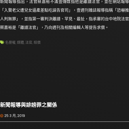
新聞報導指出，法官蔡嘉裕不滿壹傳媒指他是離譜法官，並在網站報導
「入贅老父遭兒女逼產差點吃誣告官司」，壹週刊雜誌報導指稱「恐嚇推
人判無罪」，並指第一審判決離譜、罕見、最扯，指承審的台中地院法官
蔡嘉裕是「離譜法官」，乃向週刊及相關編輯人等提告求償。
名譽權
,
媒體
,
法官
,
賠償
新聞報導與誹謗罪之關係
25 3 月, 2019