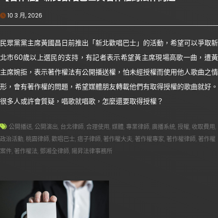
10 3 月, 2026
民眾黨黨主席黃國昌日前推出「新北歡唱巴士」的活動，希望可以爭取新
北市60歲以上選民的支持，有記者表示希望黃主席現場高歌一曲，遭黃
主席婉拒，表示著作權法有公開播送權，怕未經授權而使用他人歌曲之情
形，會有著作權的問題，希望媒體朋友轉載他們有取得授權的歌曲就好。
很多人或許會質疑，唱歌就唱歌，怎麼還要取得授權？
公開播送
,
公開演出
,
台北律師
,
合理使用
,
媒體
,
專業律師
,
廣播系統
,
授權
,
收取費用
,
政治活動
,
桃園律師
,
歡唱巴士
,
痞子律師
,
著作權大夫
,
著作權專家
,
著作權律師
,
著作權
案件
,
著作權法
,
鄧湘全律師
,
陽昇法律事務所