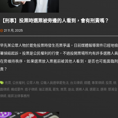
【刑事】投票時選票被旁邊的人看到，會有刑責嗎？
21 11 月, 2025
早先某公眾人物於罷免投票時發生亮票爭議，日前媒體報導案件已經地檢
署偵結起訴。投票是公民權利的行使，不過投開票場所均有許多選務人員
在旁維持秩序，如果選票放入票匭前被其他人看到，是否也可能面臨刑
責？
亮票
,
公民權利
,
公眾人物
,
公職人員選舉罷免法
,
台北律師
,
媒體
,
專業律師
,
投票
,
桃
園律師
,
構成要件
,
痞子律師
,
端正選風
,
罷免
,
買票
,
退出
,
選務人員
,
選罷法
,
選舉
,
鄧湘全
律師
,
陽昇法律事務所