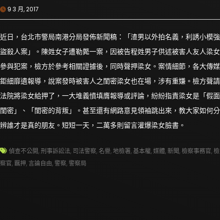
9 3 月, 2017
近日，台北市警局南港分局發佈新聞稿：「渣男以外拍名義，利誘小模強
盜殺人案」。陳姓女子遭勒斃一案，因被告程姓男子供述被害人友人梁女
參與犯案，檢方於參考相關證據後，同時聲押梁女。案情細節，各大傳媒
鉅細靡遺報導，說案發時被害人之閨密梁女也在場，涉有重嫌。檢方聲請
法院將梁女給押了，一大堆義憤填膺報導或評論，紛紛指責梁女是「假面
閨密」、「閨密的背叛」。甚至還有網路意見領袖跳出來，教大家如何分
辨誰才是真的朋友。短短一天，二萬多則留言灌爆梁女臉書。
偵查不公開
,
刑事訴訟法
,
司法警察
,
名譽
,
地檢署
,
基本權
,
媒體
,
新聞
,
檢察事務官
,
檢
察官
,
羈押
,
言論自由
,
警察
,
警察局