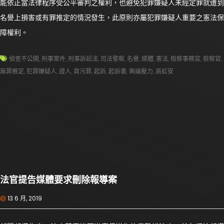
能依正當法律程序受公平審判之權利，也避免犯罪嫌疑人未經定罪就遭到
名譽上損害或有罪推定的情況發生，此原則亦屬犯罪嫌疑人重要之憲法保
障權利。
偵查不公開
,
刑事案件
,
刑事訴訟法
,
司法警察
,
名譽
,
媒體
,
憲法
,
檢察事務官
,
檢察官
,
無罪推定
,
犯罪嫌疑人
,
證人
,
貪污罪
,
起訴
,
起訴書
,
輿論壓力
,
高虹安
法官提告媒體要求刪除報導案
13 6 月, 2019