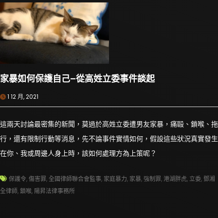
家暴如何保護自己–從高姓立委事件談起
1 12 月, 2021
這兩天討論最密集的新聞，莫過於高姓立委遭男友家暴，痛毆、鎖喉、拖
行，還有限制行動等消息，先不論事件實情如何，假設這些狀況真實發生
在你、我或周邊人身上時，該如何處理方為上策呢？
保護令
,
傷害罪
,
全國律師聯合會監事
,
家庭暴力
,
家暴
,
強制罪
,
港湖胖虎
,
立委
,
鄧湘
全律師
,
鎖喉
,
陽昇法律事務所