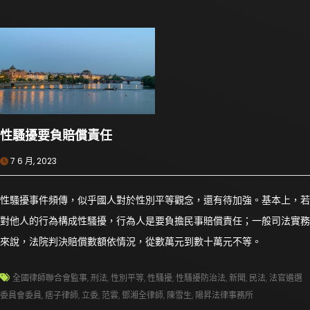
性騷擾要負賠償責任
7 6 月, 2023
性騷擾事件頻傳，似乎國人對於性別平等觀念，還有待加強。基本上，若
對他人的行為構成性騷擾，行為人是要負擔民事賠償責任；一般司法實務
來說，法院判決賠償數額依情況，從數萬元到數十萬元不等。
全國律師聯合會監事
,
刑法
,
性別平等
,
性騷擾
,
性騷擾防治法
,
新聞
,
民法
,
法官遴選
委員會委員
,
痞子律師
,
立委
,
范雲
,
鄧湘全律師
,
陳雪生
,
陽昇法律事務所