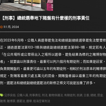
【刑事】總統選舉地下賭盤有什麼樣的刑事責任
11 1 月, 2024
在2023年6月時，公職人員選舉罷免法和總統副總統選舉罷免法雙雙修
正，通過選罷法第103-1條與總統副總統選罷法第88-1條，規定若有人
「在公共場所或公眾得出入之場所以選舉、罷免結果為標的之賭博財物
者」，就要論以刑事責任，最重可以判六個月有期徒刑；而如果是莊家，
負責開賭盤的，最重更可論以五年的有期徒刑。相較於刑法原本的賭博罪
規定，對賭客最重只處五萬元的罰金，開賭盤者論以最重三年的有期徒
刑，選罷法和總統副總統選罷法的新修正條文可說是加重了許多。
公序良俗
,
公職人員
,
刑事責任
,
刑法
,
動物保護法
,
有期徒刑
,
民調
,
立委
,
總統
,
罰金
,
賭博
,
賭博罪
,
選罷法
,
選舉
,
陸海空軍刑法