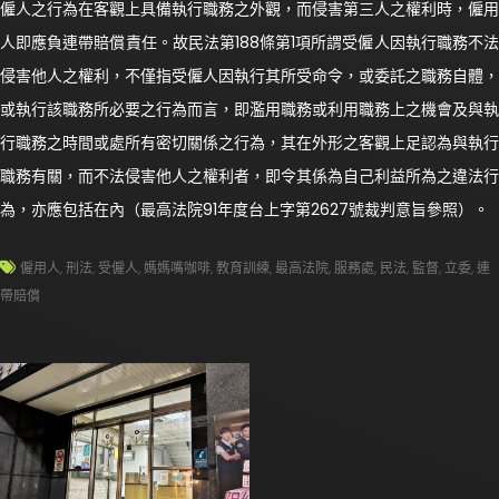
僱人之行為在客觀上具備執行職務之外觀，而侵害第三人之權利時，僱用
人即應負連帶賠償責任。故民法第188條第1項所謂受僱人因執行職務不法
侵害他人之權利，不僅指受僱人因執行其所受命令，或委託之職務自體，
或執行該職務所必要之行為而言，即濫用職務或利用職務上之機會及與執
行職務之時間或處所有密切關係之行為，其在外形之客觀上足認為與執行
職務有關，而不法侵害他人之權利者，即令其係為自己利益所為之違法行
為，亦應包括在內（最高法院91年度台上字第2627號裁判意旨參照）。
僱用人
,
刑法
,
受僱人
,
媽媽嘴咖啡
,
教育訓練
,
最高法院
,
服務處
,
民法
,
監督
,
立委
,
連
帶賠償