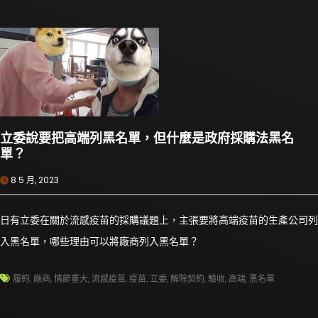
立委說要把高端列黑名單，但什麼是政府採購法黑名
單？
8 5 月, 2023
日有立委在關於流感疫苗的採購議題上，主張要將高端疫苗的生產公司列
入黑名單，哪些理由可以將廠商列入黑名單？
履約
,
廠商
,
情節重大
,
流感疫苗
,
疫苗
,
立委
,
解除契約
,
驗收
,
高端
,
黑名單