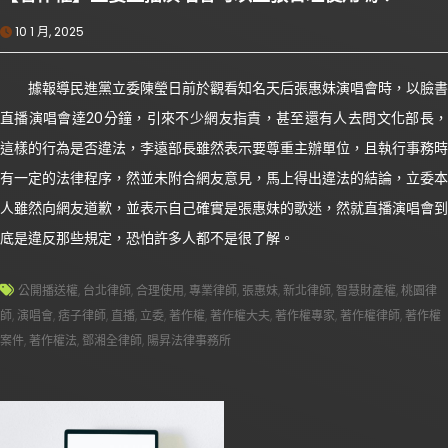
10 1 月, 2025
據報導民進黨立委陳瑩日前於觀看知名天后張惠妹演唱會時，以臉書
直播演唱會達20分鐘，引來不少網友指責，甚至還有人去問文化部長，
這樣的行為是否違法，李遠部長雖然表示要尊重主辦單位，且執行事務時
有一定的法律程序，然並未附合網友意見，馬上得出違法的結論，立委本
人雖然向網友道歉，並表示自己確實是張惠妹的歌迷，然就直播演唱會到
底是違反那些規定，恐怕許多人都不是很了解。
公開播送權
,
台北律師
,
合理使用
,
專業律師
,
張惠妹
,
新北律師
,
智慧財產權
,
桃園律
師
,
演唱會
,
痞子律師
,
直播
,
立委
,
著作權
,
著作權大夫
,
著作權專家
,
著作權律師
,
著作權
案件
,
著作權法
,
鄧湘全律師
,
陽昇法律事務所