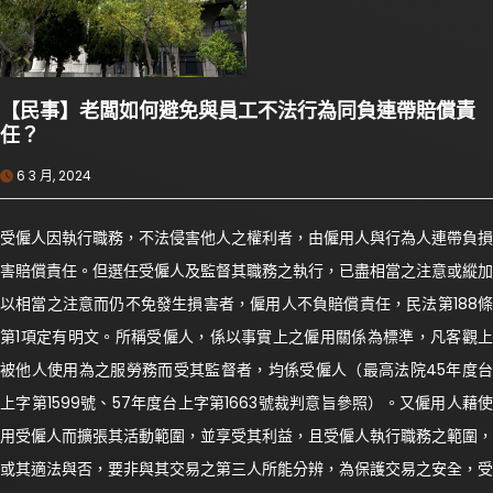
【民事】老闆如何避免與員工不法行為同負連帶賠償責
任？
6 3 月, 2024
受僱人因執行職務，不法侵害他人之權利者，由僱用人與行為人連帶負損
害賠償責任。但選任受僱人及監督其職務之執行，已盡相當之注意或縱加
以相當之注意而仍不免發生損害者，僱用人不負賠償責任，民法第188條
第1項定有明文。所稱受僱人，係以事實上之僱用關係為標準，凡客觀上
被他人使用為之服勞務而受其監督者，均係受僱人（最高法院45年度台
上字第1599號、57年度台上字第1663號裁判意旨參照）。又僱用人藉使
用受僱人而擴張其活動範圍，並享受其利益，且受僱人執行職務之範圍，
或其適法與否，要非與其交易之第三人所能分辨，為保護交易之安全，受