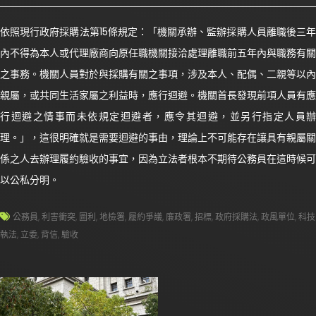
依照現行政府採購法第15條規定：「機關承辦、監辦採購人員離職後三年
內不得為本人或代理廠商向原任職機關接洽處理離職前五年內與職務有關
之事務。機關人員對於與採購有關之事項，涉及本人、配偶、二親等以內
親屬，或共同生活家屬之利益時，應行迴避。機關首長發現前項人員有應
行迴避之情事而未依規定迴避者，應令其迴避，並另行指定人員辦
理。」，這很明確就是需要迴避的事由，理論上不可能存在讓具有親屬關
係之人去辦理履約驗收的事宜，因為立法者根本不期待公務員在這時候可
以公私分明。
公務員
,
利害衝突
,
圖利
,
地檢署
,
履約爭議
,
廉政署
,
招標
,
政府採購法
,
政風單位
,
科技
執法
,
立委
,
背信
,
驗收