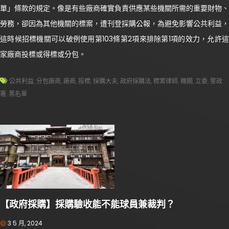
單」條款的規定。像是有些廠商確實負責供應某些機關所需的重要財物、
勞務，卻因為其他機關的標案，遭刊登採購公報，為避免影響公共利益，
這時候招標機關可以破例使用第103條第2項來排除第1項的效力，允許這
家廠商投標或得標或分包。
公共利益
,
分包廠商
,
廠商
,
投標
,
採購大夫
,
政府採購法
,
標案律師
,
機關
,
立委
,
警政
署
,
黑名單
【政府採購】採購驗收能不能球員兼裁判？
3 5 月, 2024