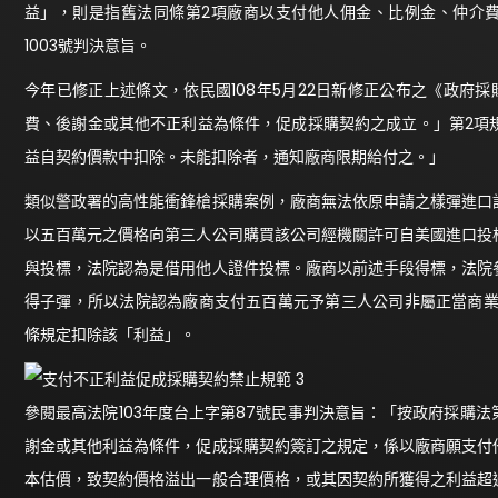
益」，則是指舊法同條第2項廠商以支付他人佣金、比例金、仲介費
1003號判決意旨。
今年已修正上述條文，依民國108年5月22日新修正公布之《政府
費、後謝金或其他不正利益為條件，促成採購契約之成立。」第2項
益自契約價款中扣除。未能扣除者，通知廠商限期給付之。」
類似警政署的高性能衝鋒槍採購案例，廠商無法依原申請之樣彈進口
以五百萬元之價格向第三人公司購買該公司經機關許可自美國進口投
與投標，法院認為是借用他人證件投標。廠商以前述手段得標，法院
得子彈，所以法院認為廠商支付五百萬元予第三人公司非屬正當商業
條規定扣除該「利益」。
參閱最高法院103年度台上字第87號民事判決意旨：「按政府採購
謝金或其他利益為條件，促成採購契約簽訂之規定，係以廠商願支付
本估價，致契約價格溢出一般合理價格，或其因契約所獲得之利益超