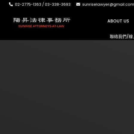
02-2775-1363 / 03-338-3693
sunriselawyer@gmail.co
ABOUT US
聯絡我們/線