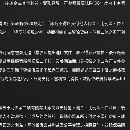
、後謝金或其他利益。實務見解，可參照最高法院106年度台上字第
採購法》第59條第1項規定：「廠商不得以支付他人佣金、比例金、仲介
規定：「違反前項規定者，機關得終止或解除契約，並將二倍之不正利
許可同意書如期進口樣彈及提出進口文件，原不得參與投標，後來廠商
標系爭採購案所需樣彈二千粒，及美國海關出具樣彈之出口許可文件參
參酌二千顆子彈總價最多不超過二萬元，機關卻以二百五十倍之價格取
行為所為之給付，乃屬支付不當利益而得標，故應依政府採購法第59
法第五十九條第二項有關禁止廠商以支付他人佣金、比例金、仲介費、後
他人不當利益，促成契約之簽訂，衡情必將其所支付之不當利益計入成
過正常之利益，基於維護公共利益及公平合理之採購原則，並確保採購