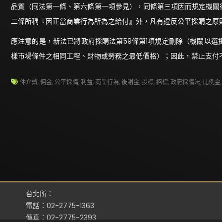
品質（同法第一條、第六條第一項參見），同條第三項因而規定機關
二條所稱『因正當商業行為所為之給付』外，凡有違反公平採購之原
應注意的是，新法已將政府採購法第59條第1項規定刪除（機關以
樣市場條件之相同工程、財物或勞務之最低價格）；因此，禁止支付
仲介費
,
佣金
,
公平採購
,
利益
,
商業行為
,
後謝金
,
投標
,
招標
,
政府採購法
,
比例金
台北所：
電話：02-2775-1363
傳真：02-2775-2393