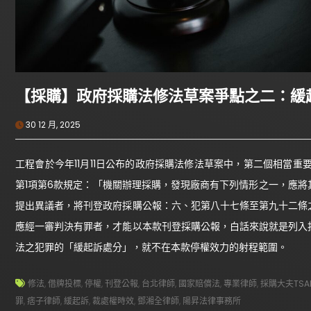
【採購】政府採購法修法草案爭點之二：緩
30 12 月, 2025
工程會於今年11月11日公布的政府採購法修法草案中，第二個相當重
第1項第6款規定：「機關辦理採購，發現廠商有下列情形之一，應
提出異議者，將刊登政府採購公報：六、犯第八十七條至第九十二條
應經一審判決有罪者，才能以本款刊登採購公報，白話來說就是列入
法之犯罪的「緩起訴處分」，就不在本款停權效力的射程範圍。
修法
,
借牌投標
,
停權
,
刊登公報
,
台北律師
,
國家賠償法
,
專業律師
,
採購大夫TSAI
罪
,
痞子律師
,
緩起訴
,
裁處權時效
,
鄧湘全律師
,
陽昇法律事務所