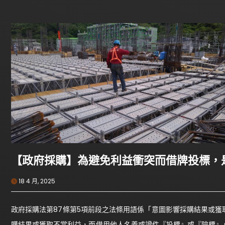
【政府採購】為避免利益衝突而借牌投標，
18 4 月, 2025
政府採購法第87條第5項前段之法條用語係「意圖影響採購結果或
購結果或獲取不當利益，而借用他人名義或證件『投標』或『陪標』