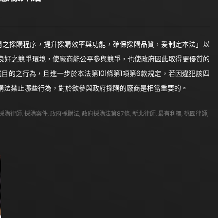
之採購程序，提升採購效率與功能，確保採購品質，爰制定本法」以
良好之競爭環境，使廠商能公平參與競爭，也使政府因此取得更優質的
目的之行為，且進一步於本法第101條第1項第6款規定，若因違犯該四
購法禁止哪些行為，對於欲參與政府採購的廠商是相當重要的。
採購律師
,
採購案件
,
政府採購法
,
政府採購法第87條
,
新北律師
,
最有利標
,
桃園律師
,