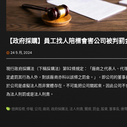
【政府採購】員工找人陪標會害公司被判罰
24 5 月, 2024
現行政府採購法（下稱採購法）第92條規定：「廠商之代表人、代
定處罰其行為人外，對該廠商亦科以該條之罰金。」，即公司的董事
於公司是虛擬法人而非實體存在，不可能把公司關起來，因此公司不
為法人刑罰或是法人刑責。
借牌投標
,
停權
,
公司
,
廠商
,
政府採購法
,
法人刑責
,
獨資
,
罰金
,
股東
,
董事長
,
連