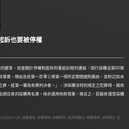
起訴也要被停權
要的變革，就是關於停權制度與刑事追訴間的連結，現行採購法第101條
將其事實、理由及依第一百零三條第一項所定期間通知廠商，並附記如未
之罪，經第一審為有罪判決者。」，涉採購法特別規定之犯罪時，廠商
拒絕往來的採購黑名單，除非適用他款情事。換言之，若廠商僅受採購
GODOCTOR
,
採購專家
,
採購律師
,
採購案件
,
政府採購法
,
桃園律師
,
法條競合
,
犯