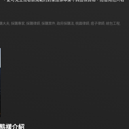
購大夫
,
採購專家
,
採購律師
,
採購案件
,
政府採購法
,
桃園律師
,
痞子律師
,
統包工程
,
態樣介紹