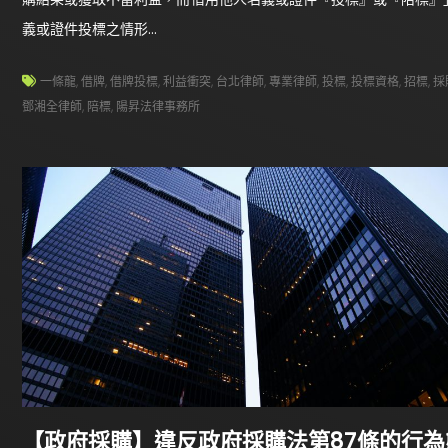
義或證件投標之情形…
一條龍
,
借牌
,
借牌投標
,
利益衝突
,
台北律師
,
專業律師
,
投標
,
投標資格
,
招標
,
採
鄧湘全律師
,
陪標
,
陽昇法律事務所
【政府採購】違反政府採購法第87條的行為