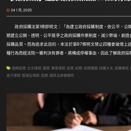
24 1 月, 2025
政府採購法第1條即明文：「為建立政府採購制度，依公平、公開
期建立公開、透明、公平競爭之政府採購作業制度，減少弊端，創造
採購品質。而為追求此目的，本法於第87條明文禁止四種會破壞上述
種行為而經法院一審判決有罪者，將構成停權事由，因此了解政府採
借牌投標
,
台北律師
,
圍標
,
專業律師
,
投標
,
招標
,
招標機關
,
採購大夫
,
採購專家
,
痞子律師
,
鄧湘全律師
,
陪標
,
陽昇法律事務所