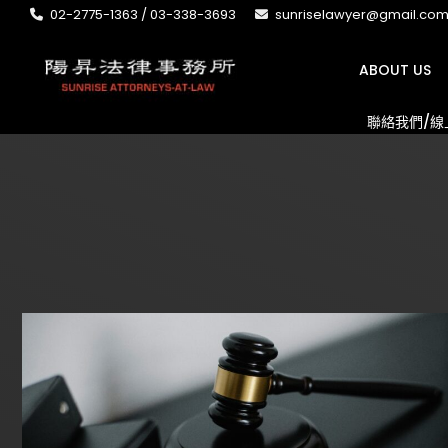
02-2775-1363 / 03-338-3693
sunriselawyer@gmail.co
ABOUT US
聯絡我們/線