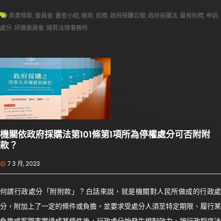
商業條款
,
委員會
,
審查小組
,
廠商
,
招標
,
政府採購公報
,
政府採購法
,
最有利標
,
申訴
,
處分
,
評選委員會
,
陽昇法律事務所
機關依政府採購法第101條第1項所為停權處分可否附附
款？
7 3 月, 2023
何謂行政處分「附附款」？白話來說，就是機關對人民所做成的行政處
分，附加上了一定的條件或負擔，並要求受處分人須至特定期限、履行某