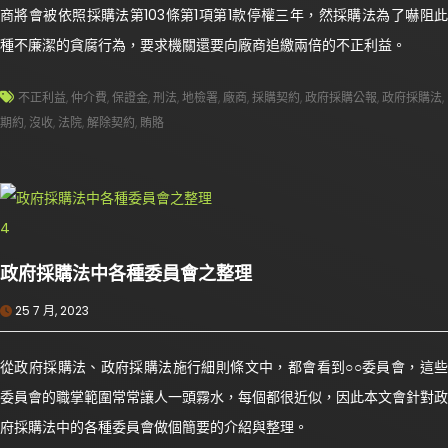
商將會被依照採購法第103條第1項第1款停權三年，然採購法為了嚇阻此
種不廉潔的貪腐行為，要求機關還要向廠商追繳兩倍的不正利益。
不正利益
,
仲介費
,
保證金
,
刑法
,
地檢署
,
廠商
,
採購契約
,
政府採購公報
,
政府採購法
,
期約
,
沒收
,
法院
,
解除契約
,
賄賂
政府採購法中各種委員會之整理
25 7 月, 2023
從政府採購法、政府採購法施行細則條文中，都會看到○○委員會，這些
委員會的職掌範圍常常讓人一頭霧水，每個都很近似，因此本文會針對政
府採購法中的各種委員會做個簡要的介紹與整理。