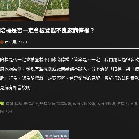
陪標是否一定會被登載不良廠商停權？
12 11 月, 2020
陪標是否一定會被登載不良廠商停權？答案是不一定！我們處理過很多政
府採購案例，發現有些機關或廠商業務承辦人，分不清楚「陪標」與「借
牌」行為，認為陪標就一定要停權，這是錯誤的見解，最新行政法院實務
見解有相當說明。
借牌
,
停權
,
出借名義
,
得標意願
,
投標家數
,
政府採購公報
,
政府採購法
,
流標
,
行政法
院
,
陪標