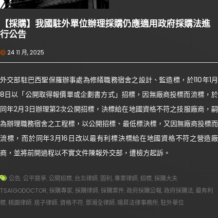
【採購】我國駐外單位辦理採購仍應適用政府採購法進
行公告
24 11 月, 2025
外交部駐巴西聖保羅辦事處為修繕職務宿舍之設計、監造標，於110年1月
8日以「公開取得報價單或企劃書方式」招標，因無廠商投標而流標，於
同年2月3日辦理第2次公開招標，決標給在地國資格不符之技服廠商，嗣
為辦理職務宿舍之工程標，以公開招標、最低標決標，又因無廠商投標而
流標，而於同年3月16日改以最有利標決標給在地國資格不符之營造廠
商，並將前開過程以不實文件陳報外交部，遭檢方起訴。
公告
,
公平競爭
,
公開招標
,
台北律師
,
圖利
,
專業律師
,
招標
,
採購大夫
TSAIGODOCTOR
,
採購專家
,
採購律師
,
採購案件
,
政府採購公報
,
政府採購法
,
最有利
標
,
桃園律師
,
痞子律師
,
資格不符
,
鄧湘全律師
,
陽昇法律事務所
,
駐外單位