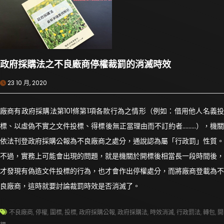
政府採購法之不良廠商停權裁罰的消滅時效
23 10 月, 2020
廠商有政府採購法第101條第1項各款行為之情形（例如：借用他人名義投
標、以虛偽不實之文件投標、得標後無正當理由而不訂約者………），機關
依法刊登政府採購公報為不良廠商之處分，通說認為屬「行政罰」性質。
不過，實務上可能會出現的問題，就是機關於開標後相當長一段時間後，
才發現有偽造文件投標的行為，也才會作出停權處分，而將廠商登載為不
良廠商，這時就要討論裁罰時效是否消滅了。
不良廠商
,
停權
,
圍標
,
投標
,
政府採購公報
,
政府採購法
,
時效消滅
,
行政罰法
,
轉包
,
開