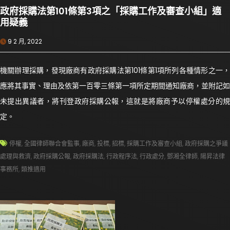
政府採購法第101條第3項之「採購工作及審查小組」適
用疑義
9 2 月, 2022
機關辦理採購，發現廠商有政府採購法第101條第1項所列各種情形之一，
應將其事實、理由及依第一百零三條第一項所定期間通知廠商，並附記如
未提出異議者，將刊登政府採購公報，這就是將廠商予以停權處分的規
定。
停權
,
全國律師聯合會監事
,
廠商
,
投標
,
招標
,
採購工作及審查小組
,
政府採購之爭議
處理與救濟
,
政府採購公報
,
政府採購法
,
行政程序法
,
行政處分
,
鄧湘全律師
,
陽昇法律
事務所
,
類推適用