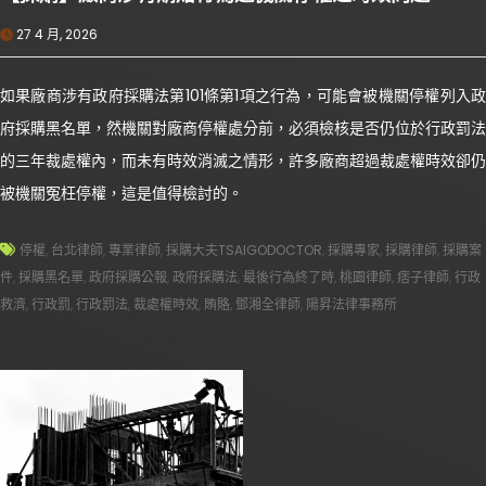
27 4 月, 2026
如果廠商涉有政府採購法第101條第1項之行為，可能會被機關停權列入政
府採購黑名單，然機關對廠商停權處分前，必須檢核是否仍位於行政罰法
的三年裁處權內，而未有時效消滅之情形，許多廠商超過裁處權時效卻仍
被機關冤枉停權，這是值得檢討的。
停權
,
台北律師
,
專業律師
,
採購大夫TSAIGODOCTOR
,
採購專家
,
採購律師
,
採購案
件
,
採購黑名單
,
政府採購公報
,
政府採購法
,
最後行為終了時
,
桃園律師
,
痞子律師
,
行政
救濟
,
行政罰
,
行政罰法
,
裁處權時效
,
賄賂
,
鄧湘全律師
,
陽昇法律事務所