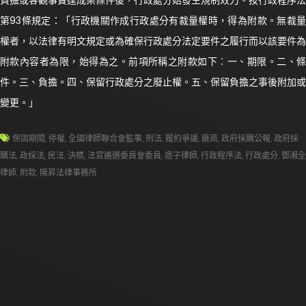
負擔或客觀事實達成某條件後，行政處分始發生規制效力。按行政程序法
第93條規定：「行政機關作成行政處分有裁量權時，得為附款。無裁量
權者，以法律有明文規定或為確保行政處分法定要件之履行而以該要件為
附款內容者為限，始得為之。前項所稱之附款如下︰一、期限。二、條
件。三、負擔。四、保留行政處分之廢止權。五、保留負擔之事後附加或
變更。」
保固期間
,
停權
,
全國律師聯合會監事
,
刑法
,
履約爭議
,
廠商
,
政府採購公報
,
政府採
購法
,
政採法
,
民法
,
決標
,
法官遴選委員會委員
,
痞子律師
,
行政程序法
,
行政處分
,
鄧湘全
律師
,
附款
,
陽昇法律事務所