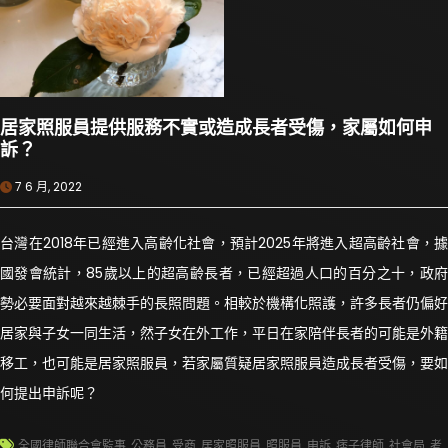
居家照服員提供服務不實或造成長者受傷，家屬如何申
訴？
7 6 月, 2022
台灣在2018年已經進入高齡化社會，預計2025年將進入超高齡社會，據
國發會統計，85歲以上的超高齡長者，已經超過人口的百分之十，政府
勢必要面對越來越棘手的長照問題。相較於機構化照護，許多長者仍偏好
居家與子女一同生活，然子女在外工作，平日在家陪伴長者的可能是外籍
移工，也可能是居家照服員，若家屬質疑居家照服員造成長者受傷，要如
何提出申訴呢？
全國律師聯合會監事
,
公務員
,
受商
,
居家照服員
,
照服員
,
申訴
,
痞子律師
,
社會局
,
考