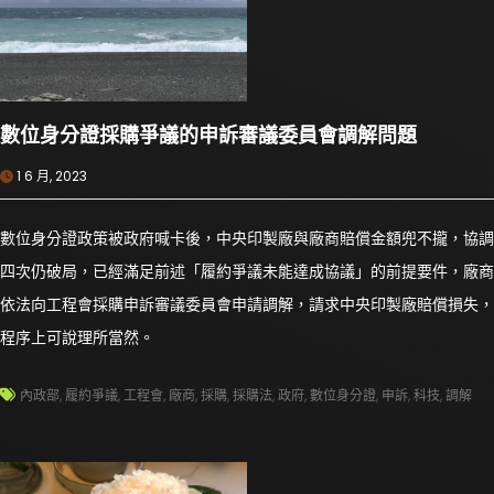
數位身分證採購爭議的申訴審議委員會調解問題
1 6 月, 2023
數位身分證政策被政府喊卡後，中央印製廠與廠商賠償金額兜不攏，協調
四次仍破局，已經滿足前述「履約爭議未能達成協議」的前提要件，廠商
依法向工程會採購申訴審議委員會申請調解，請求中央印製廠賠償損失，
程序上可說理所當然。
內政部
,
履約爭議
,
工程會
,
廠商
,
採購
,
採購法
,
政府
,
數位身分證
,
申訴
,
科技
,
調解