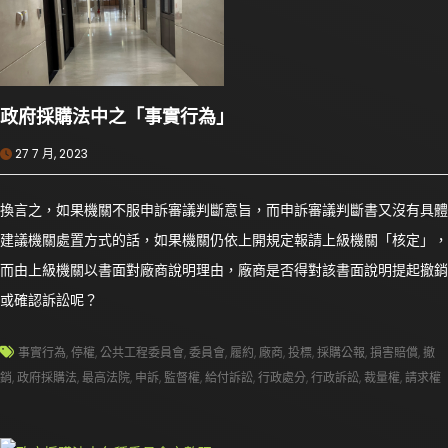
政府採購法中之「事實行為」
27 7 月, 2023
換言之，如果機關不服申訴審議判斷意旨，而申訴審議判斷書又沒有具體
建議機關處置方式的話，如果機關仍依上開規定報請上級機關「核定」，
而由上級機關以書面對廠商說明理由，廠商是否得對該書面說明提起撤銷
或確認訴訟呢？
事實行為
,
停權
,
公共工程委員會
,
委員會
,
履約
,
廠商
,
投標
,
採購公報
,
損害賠償
,
撤
銷
,
政府採購法
,
最高法院
,
申訴
,
監督權
,
給付訴訟
,
行政處分
,
行政訴訟
,
裁量權
,
請求權