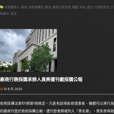
利害關係人
,
廠商
,
政府採購法
,
救濟
,
最高行政法院
,
機關
,
申訴
,
處分
,
行政程序法
,
行
政處分
,
裁定
廠商行賄採購承辦人員將遭刊載採購公報
10 8 月, 2023
依照採購法第101條第1項規定，凡是有該項各款情事者，機關可以將行為
的廠商刊登於政府採購公報，遭刊登者將被列入「黑名單」，喪失參與政