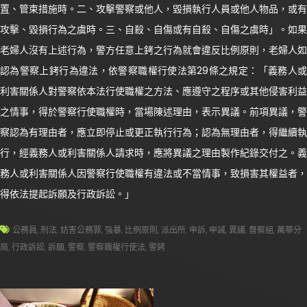
置、管束措施時。二、攻擊警察或他人，毀損執行人員或他人物品，或有
攻擊、毀損行為之虞時。三、自殺、自傷或有自殺、自傷之虞時」。如果
老婦人沒有上述行為，警方任意上銬之行為就會違反比例原則，老婦人如
認為警察上銬行為違法，依警察職權行使法第29條之規定：「義務人或
利害關係人對警察依本法行使職權之方法、應遵守之程序或其他侵害利益
之情事，得於警察行使職權時，當場陳述理由，表示異議。前項異議，警
察認為有理由者，應立即停止或更正執行行為；認為無理由者，得繼續執
行，經義務人或利害關係人請求時，應將異議之理由製作紀錄交付之。義
務人或利害關係人因警察行使職權有違法或不當情事，致損害其權益者，
得依法提起訴願及行政訴訟。」
公務員
,
刑法
,
妨害公務罪
,
強暴
,
比例原則
,
派出所
,
申訴
,
申誡
,
異議
,
督察組
,
萬華分
局
,
行政訴訟
,
訴願
,
警察
,
警察職權行使法
,
警銬