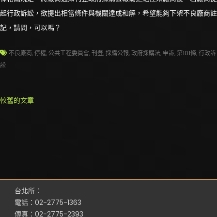
起行政訴訟，欲提出相當條件與機關達成和解，希望能夠下架不良廠商註
記，請問，可以嗎？
不良廠商
,
停權
,
公共工程委員會
,
刊登
,
採購公報
,
政府採購法
,
申訴
,
第101條
,
行政訴
訟
文
較舊的文章
章
導
覽
台北所：
電話：02-2775-1363
傳真：02-2775-2393