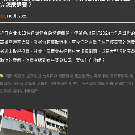
完怎麼退費？
31 10 月, 2025
近日台北市知名連鎖健身房驚傳倒閉，連帶帶出原訂2024年11月舉辦的
高雄島嶼音樂祭，業者無預警取消後，至今仍然有數千名已經買票的消費
者尚未取得退費。社會上偶爾會有連鎖店大規模倒閉，或是大型活動突然
取消的案例，消費者遇到這些突發狀況，要如何自救呢？
倒閉
,
健身房
,
全真瑜珈
,
台北律師
,
團體訴訟
,
定型化契約
,
專業律師
,
島嶼音樂祭
,
桃
園律師
,
消保官
,
消基會
,
消費者
,
消費者保護法
,
申訴
,
痞子律師
,
調解
,
退費
,
連鎖店
,
鄧湘
全律師
,
陽昇法律事務所