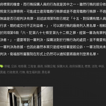
府標案的機會，而行賄採購人員的行為就是其中之一，雖然行賄的部分依
照貪污治罪條例，可能成立違背職務行賄罪或是不違背職務行賄罪，不過
無論是否已經判決有罪，前述該項第15款已規定「十五、對採購有關人員
行求、期約或交付不正利益者。」，可以將行賄的廠商列入黑名單。相較
於同項第6款「六、犯第八十七條至第九十二條之罪，經第一審為有罪判
決者。」，還要等到一審判決，採購法對於行賄行為的處罰，並不需要有
一審判決為依據，也因此雖然本案只是經地檢署提起公訴，一審法院尚未
判決，衛福部所屬醫院在形式上仍然可以通知要將廠商刊登黑名單。
停權
,
公訴
,
地檢署
,
工程會
,
廠商
,
採購公報
,
採購大夫
,
政府採購法
,
標案
,
法院
,
申訴
,
異議
,
行政救濟
,
行賄
,
衛生福利部
,
黑名單