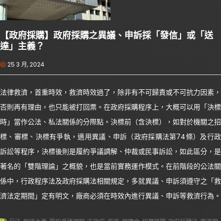
【政府採購】政府採購之異議、申訴採「發信」或「送
達」主義？
25 3 月, 2024
法律救濟，首重時效，救濟時效過了，除非有不可歸責或不可抗力因素，
否則再有理由，也只能被打回票。在政府採購程序上，大概可以用「決標
時」當作公法、私法關係的分際點。決標前（含決標），如對於機關之招
標、審標、決標有爭執，適用異議、申訴（政府採購法第74條）及行政
訴訟等程序，決標後則是履約爭議調解、仲裁或民事訴訟，如此區分，是
著名的「雙階理論」之概貌，也是當前實務運作模式。在前階段的公法關
係中，行政程序法及政府採購法相關規定，多就異議、申訴須遵守之「救
濟法定期間」定有明文，廠商必須在時效內進行異議、申訴等救濟行為。