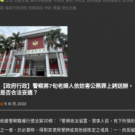
公法
,
到達主義
,
履約爭議調解
,
市政府
,
廠商
,
押標金
,
招標機關
,
政府採購法
,
救濟期
間
,
最高行政法院
,
民事訴訟
,
申訴
,
異議
,
發信主義
【政府行政】警察將7旬老婦人依妨害公務罪上銬送辦，
是否合法妥適？
5 10 月, 2023
依據警察職權行使法第20條：「警察依法留置、管束人民，有下列情形
之一者，於必要時，得對其使用警銬或其他經核定之戒具：一、抗拒留