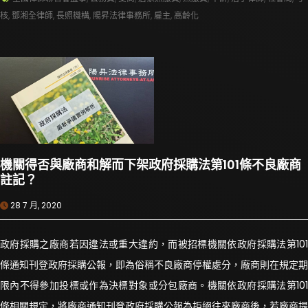
核
,
鄧湘全律師
,
長照機構
,
陽昇法律事務所
,
雇主
,
高齡化
機關得否與廠商和解而下架政府採購法第101條不良廠商
註記？
28 7 月, 2020
政府採購之廠商若因違法或重大違約，而被招標機關依政府採購法第101
條通知刊登政府採購公報，即為俗稱不良廠商停權處分，廠商則在規定期
限內不得參加投標或作為決標對象或分包廠商。機關依政府採購法第101
條相關規定，將廠商通知刊登政府採購公報為拒絕往來廠商後，若廠商提