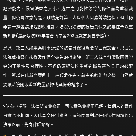
經濟能力、侵害法益之大小、逃亡之可能性等等的條件而為重新裁
量。但仍需注意的是，雖然允許第三人以個人因素聲請退保，但此仍
非謂一經聲請法院即應准許，法院仍須審酌被告具保之必要性予以重
新判斷(最高法院105年度台抗字第203號裁定意旨參照)。
是以，第三人如果為刑事訴訟的被告具保後想要拿回保證金，只要讓
法院或檢察官來得及作保全被告的措施時，第三人就有聲請取回保證
金的正當性及合理性，不過仍須經法院重新判斷及審酌具保的必要
性。所以在此新聞案例中，林穎孟在失去前夫的鈔能力之後，自然就
要讓法院開啟重新裁量羈押或具保的程序了。
?貼心小提醒：法律條文會修正，司法實務會變更見解，每個人的案件
事實也不相同，因此本文僅供參考，建議民眾對於任何法律問題作出
決策以前，先向律師諮詢。