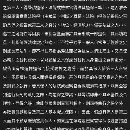
之第三人，得聲請退保，法院或檢察官得准其退保。準此，是否准予
退保屬事實審法院得自由裁量、判斷之職權，法院自得依前揭規定審
酌具保之被告或第三人之身分、地位、經濟能力、侵害法益之大小、
逃亡之可能性等因素，重新裁量而准許其全部或一部退保。其此項裁
量、判斷倘與法律規定無違，且不悖乎通常一般人日常生活經驗之定
則或論理法則，即不得任意指為違法而據為抗告之適法理由。又具保
為羈押之替代處分，以財產權之具保處分替代人身自由之羈押處分，
被告固有權選擇退保而接受羈押之處分，而於具保人係第三人非被
告，不願續任具保人而選擇退保時，基於具保目的在保全審判之進行
及刑罰之執行，若具保人於法院或檢察官得採取適當措施，以保全審
判進行及刑罰執行之際，為退保之聲請，其聲請即非不具正當性及合
理性，而得允許，俾能於國家刑事審判程序、刑罰權執行之保全外，
亦確實兼顧被告及第三人基本權之保障。」因此，假設具保人是第三
人而其不願意繼續當具保人，如果是在法院或檢察官得採取適當措施
下為退保的聲請，那麼法院或檢察官就可以衡量被告的身分、地位、