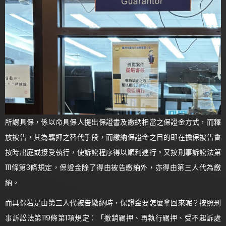
所謂具保，係以命具保人提出保證書及繳納相當之保證金方式，而釋
放被告，其為羈押之替代手段，而繳納保證金之目的即在擔保被告會
按時出庭或接受執行，使訴訟程序得以順利進行。又按刑事訴訟法第
111條第3條規定，保證金除了得由被告繳納外，亦得由第三人代為繳
納。
而具保若是由第三人代被告繳納時，保證金要怎麼拿回來呢？按照刑
事訴訟法第119條第1項規定：「撤銷羈押、再執行羈押、受不起訴處