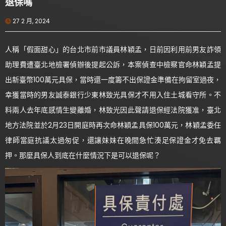
退保嗎
27 2 月, 2024
人稱「假面甜心」的台北市前市議員林穎孟，日前因利用前男友詐領
助理費遭臺北地檢署偵辦後提起公訴，本案偵查中檢察官命林穎孟提
出新臺幣100萬元具保，當時還一度籌不出保證金準備在拘留室過夜，
幸獲當時的男友誠泰銀行少東林致光具保才不用入住土城看守所。不
料兩人去年底感情生變離婚，林致光因此聲請退保經法院獲准，臺北
地方法院並於2月23日開庭時再次命林穎孟具保100萬元，林穎孟委任
律師當庭抗議太過匆促，還讓妹妹在晚間急忙湊足保證金才免去羈
押。那麼具保人到底在什麼情況下是可以退保呢？