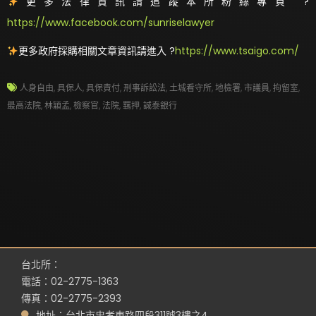
更多法律資訊請追蹤本所粉絲專頁 ?
https://www.facebook.com/sunriselawyer
更多政府採購相關文章資訊請進入 ?
https://www.tsaigo.com/
人身自由
,
具保人
,
具保責付
,
刑事訴訟法
,
土城看守所
,
地檢署
,
市議員
,
拘留室
,
最高法院
,
林穎孟
,
檢察官
,
法院
,
羈押
,
誠泰銀行
台北所：
電話：02-2775-1363
傳真：02-2775-2393
地址：台北市忠孝東路四段311號3樓之4