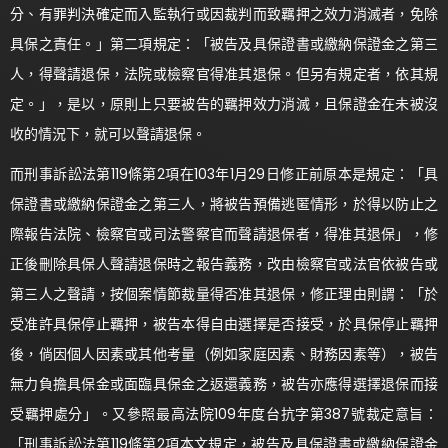
分、有罪判決確定而入監執行或因裁判而致羈押之效力消滅者，免除
具保之責任。」第二項規定：「被告及具保證書或繳納保證金之第三
人，得聲請退保，法院或檢察官得准其退保。但另有規定者，依其規
定。」，是以，原則上只要被告的羈押效力消滅，且保證金在未被沒
收的情況下，就可以聲請退保。
而刑事訴訟法第119條第2項在103年1月29日修正前原本是規定：「具
保證書或繳納保證金之第三人，將被告預備逃匿情形，於得以防止之
際報告法院、檢察官或司法警察官而聲請退保者，得准其退保」，修
正後刪除具保人聲請退保時之報告義務，改由檢察官或法官依被告或
第三人之聲請，按個案情節裁量得否准其退保，修正理由則謂：「於
受准許具保停止羈押，被告本得自由選擇是否接受，於具保停止羈押
後，倘因個人因素或其他考量（例如家庭因素、財務因素等），被告
無力負擔具保金或面臨具保金之返還義務，被告亦應得選擇退保而接
受羈押處分」。又參照最高法院109年度台抗字第387號裁定意旨：
「刑事訴訟法第119條第2項本文規定，被告及具保證書或繳納保證金