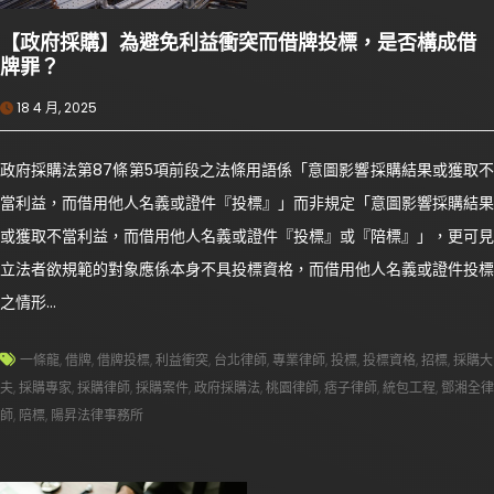
【政府採購】為避免利益衝突而借牌投標，是否構成借
牌罪？
18 4 月, 2025
政府採購法第87條第5項前段之法條用語係「意圖影響採購結果或獲取不
當利益，而借用他人名義或證件『投標』」而非規定「意圖影響採購結果
或獲取不當利益，而借用他人名義或證件『投標』或『陪標』」，更可見
立法者欲規範的對象應係本身不具投標資格，而借用他人名義或證件投標
之情形…
一條龍
,
借牌
,
借牌投標
,
利益衝突
,
台北律師
,
專業律師
,
投標
,
投標資格
,
招標
,
採購大
夫
,
採購專家
,
採購律師
,
採購案件
,
政府採購法
,
桃園律師
,
痞子律師
,
統包工程
,
鄧湘全律
師
,
陪標
,
陽昇法律事務所