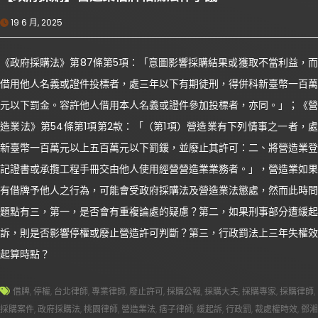
19 6 月, 2025
《政府採購法》第87條第5項：「意圖影響採購結果或獲取不當利益，而
借用他人名義或證件投標者，處三年以下有期徒刑，得併科新臺幣一百萬
元以下罰金。容許他人借用本人名義或證件參加投標者，亦同。」；《營
造業法》第54條第1項第2款：「（第1項）營造業有下列情事之一者，處
新臺幣一百萬元以上五百萬元以下罰鍰，並廢止其許可：二、將營造業登
記證書或承攬工程手冊交由他人使用經營營造業業務者。」，營造業如果
有借牌予他人之行為，可能會受政府採購法及營造業法懲處，然而此時問
題點有三，第一，是否會有重複論處的疑慮？第二，如果刑事部分遭緩起
訴，則是否影響停權或廢止營造許可判斷？第三，行政罰法上三年失權效
起算時點？
借牌
,
停權
,
台北律師
,
專業律師
,
廢止許可
,
採購公報
,
採購大夫
,
採購專家
,
採購律師
,
採購案件
,
政府採購法
,
桃園律師
,
營造業法
,
痞子律師
,
緩起訴
,
行政罰
,
裁處權時效
,
鄧湘