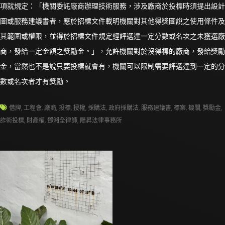
項就規定：「機關委託廠商辦理技術服務，涉及廠商於投標時須提出設計
圖或服務建議書者，應於招標文件載明機關對其他得獎圖說之使用條件及
其範圍或權限，並得於招標文件規定經評選達一定分數或名次之未獲選廠
商，發給一定金額之獎勵金。」，允許機關對於沒得標的廠商，發給獎勵
金，當然也不是說只要投標就會有，機關可以限制需要評選達到一定的分
數或名次者才有獎勵。
借牌
,
工程會
,
廠商
,
投標
,
授權
,
採購法
,
政府採購法
,
服務建議書
,
標案
,
機關
,
獎勵金
,
詐術投標
,
財產權
,
鄧湘全律師
,
陽昇法律事務所