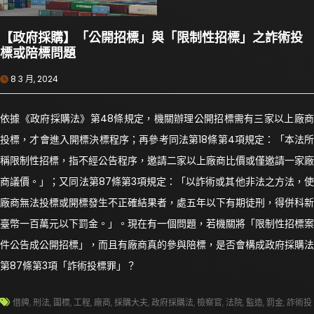
【政府採購】「公開招標」與「限制性招標」之詐術投
標或陪標問題
8 3 月, 2024
依據《政府採購法》第48條規定，機關辦理公開招標需有三家以上廠商
投標，才會進入開標決標程序；再參考同法第18條第4項規定：「本法所
稱限制性招標，指不經公告程序，邀請二家以上廠商比價或僅邀請一家廠
商議價。」；又同法第87條第3項規定：「以詐術或其他非法之方法，使
廠商無法投標或開標發生不正確結果者，處五年以下有期徒刑，得併科新
臺幣一百萬元以下罰金。」。現在有一個問題，若機關將「限制性招標案
件公告成公開招標」，而且有廠商真的參與陪標，是否會構成政府採購法
第87條第3項「詐術投標罪」？
借牌
,
刑法
,
圍標
,
工程
,
廠商
,
採購大夫
,
政府採購法
,
檢察官
,
法院
,
監造
,
罰金
,
詐術投