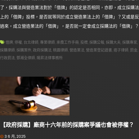
了，採購法與營造業法對於「借牌」的認定是否相同，亦即，成立採購法
上的「借牌」投標，是否就等同於成立營造業法上的「借牌」？又或是反
過來，成立營造業法的「借牌」，是否就一定會成立採購法的「借牌」？
借牌
,
停權
,
台北律師
,
專業律師
,
承攬工作手冊
,
投標
,
採購公報
,
採購大夫
,
採購專家
,
採購律師
,
採購案件
,
政府採購法
,
桃園律師
,
營造業法
,
營造業登記證書
,
痞子律師
,
罰金
,
行政罰法
,
鄧湘全律師
,
陽昇法律事務所
【政府採購】廠商十六年前的採購案爭議也會被停權？
3 6 月, 2025