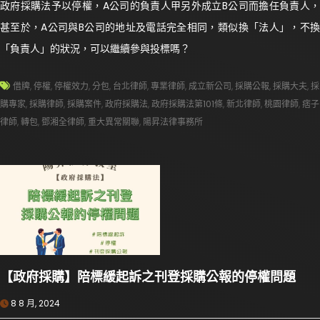
政府採購法予以停權，A公司的負責人甲另外成立B公司而擔任負責人，
甚至於，A公司與B公司的地址及電話完全相同，類似換「法人」，不換
「負責人」的狀況，可以繼續參與投標嗎？
借牌
,
停權
,
停權效力
,
分包
,
台北律師
,
專業律師
,
成立新公司
,
採購公報
,
採購大夫
,
採
購專家
,
採購律師
,
採購案件
,
政府採購法
,
政府採購法第101條
,
新北律師
,
桃園律師
,
痞子
律師
,
轉包
,
鄧湘全律師
,
重大異常關聯
,
陽昇法律事務所
【政府採購】陪標緩起訴之刊登採購公報的停權問題
8 8 月, 2024