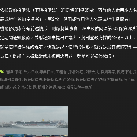
依據政府採購法（下稱採購法）第101條第1項第1款「容許他人借用本人名
義或證件參加投標者」、第2款「借用或冒用他人名義或證件投標者」，
機關發現廠商有前述情形，則應將其事實、理由及依同法第103條第1項所
定期間通知廠商，並附記如未提出異議者，將刊登政府採購公報。以上，
就是借牌被停權的規定，也就是說，借牌的情形，就算是沒有被追究刑事
責任，例如：未被起訴或未被判決有罪，都是可以被停權的。
借牌
,
停權
,
台北律師
,
專業律師
,
工程會
,
採購公報
,
採購大夫
,
採購專家
,
採購律師
,
採
購法刑事責任
,
政府採購法
,
政府採購法第101條
,
政府採購法第87條
,
桃園律師
,
痞子律
師
,
緩起訴
,
詐術投標罪
,
鄧湘全律師
,
陪標
,
陽昇法律事務所