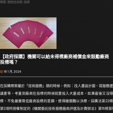
標罪
,
限制性招標
,
陪標
【政府採購】機關可以給未得標廠商補償金來鼓勵廠商
投標嗎？
18 1 月, 2024
在採購標案屬於「技術服務」類的時候，例如：找人畫設計圖、寫服務建
議書等，考量到廠商在投標的時候就要投入大量成本，如果最後又沒得
標，不免嚴重降低廠商投標的意願，使得機關難以決標，採購法第22條
第2項所授權制定的《機關委託技術服務廠商評選及計費辦法》第16條第1