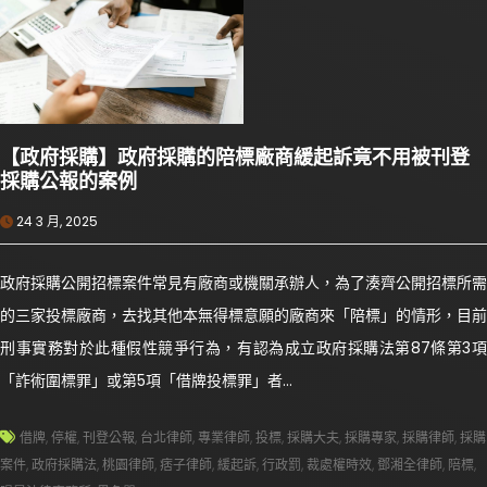
【政府採購】政府採購的陪標廠商緩起訴竟不用被刊登
採購公報的案例
24 3 月, 2025
政府採購公開招標案件常見有廠商或機關承辦人，為了湊齊公開招標所需
的三家投標廠商，去找其他本無得標意願的廠商來「陪標」的情形，目前
刑事實務對於此種假性競爭行為，有認為成立政府採購法第87條第3項
「詐術圍標罪」或第5項「借牌投標罪」者…
借牌
,
停權
,
刊登公報
,
台北律師
,
專業律師
,
投標
,
採購大夫
,
採購專家
,
採購律師
,
採購
案件
,
政府採購法
,
桃園律師
,
痞子律師
,
緩起訴
,
行政罰
,
裁處權時效
,
鄧湘全律師
,
陪標
,