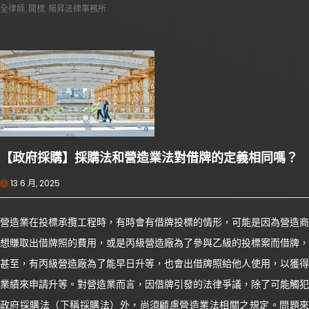
全律師
,
開標
,
陽昇法律事務所
【政府採購】採購法和營造業法對借牌的定義相同嗎？
13 6 月, 2025
營造業在投標承攬工程時，有時會有借牌投標的情形，可能是因為營造商
想賺取出借牌照的費用，或是丙級營造廠為了參與乙級的投標案而借牌，
甚至，有丙級營造廠為了能早日升等，也會出借牌照給他人使用，以獲得
業績來申請升等。對營造業而言，因借牌引發的法律爭議，除了可能觸犯
政府採購法（下稱採購法）外，尚須顧慮營造業法相關之規定。問題來