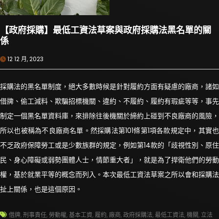
【政府採購】最低工資法草案與政府採購法黑名單的關
係
12 12 月, 2023
採購法的黑名單制度，絕大多數時候是針對履約方面有疑慮的廠商，諸如
借牌、偷工減料、欺騙招標機關、違約、不履約、履約有瑕疵等等，事先
制定一個黑名單資料庫，來排除往後機關於締約上碰到不良廠商的風險，
所以也被稱為不良廠商名單。然採購法第101條第1項各款規定中，其實也
不乏政府保障勞工或是少數族群的規定，例如第14款的「歧視性別、原住
民、身心障礙或弱勢團體人士，情節重大者」，就是為了捍衛他們的勞動
權，基於就業平等的概念而列入。本次最低工資法草案之所以會和採購法
扯上關係，也是這個原因。
借牌
,
刑事責任
,
勞動權
,
基本工資
,
履約
,
廠商
,
政府採購法
,
最低工資法
,
機關
,
立法