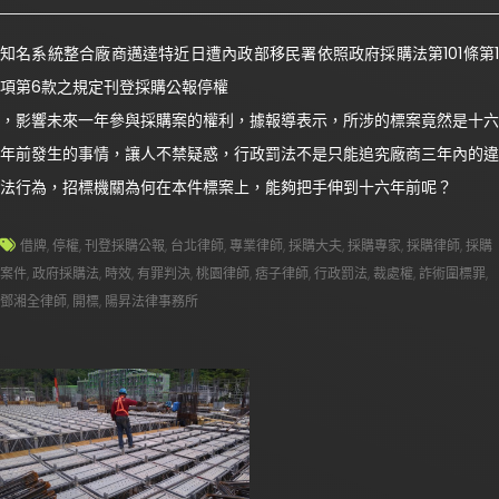
知名系統整合廠商邁達特近日遭內政部移民署依照政府採購法第101條第1
項第6款之規定刊登採購公報停權
，影響未來一年參與採購案的權利，據報導表示，所涉的標案竟然是十六
年前發生的事情，讓人不禁疑惑，行政罰法不是只能追究廠商三年內的違
法行為，招標機關為何在本件標案上，能夠把手伸到十六年前呢？
借牌
,
停權
,
刊登採購公報
,
台北律師
,
專業律師
,
採購大夫
,
採購專家
,
採購律師
,
採購
案件
,
政府採購法
,
時效
,
有罪判決
,
桃園律師
,
痞子律師
,
行政罰法
,
裁處權
,
詐術圍標罪
,
鄧湘全律師
,
開標
,
陽昇法律事務所