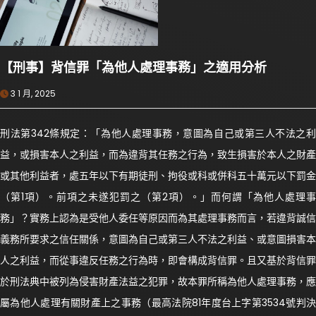
【刑事】背信罪「為他人處理事務」之適用分析
3 1 月, 2025
刑法第342條規定：「為他人處理事務，意圖為自己或第三人不法之利
益，或損害本人之利益，而為違背其任務之行為，致生損害於本人之財產
或其他利益者，處五年以下有期徒刑、拘役或科或併科五十萬元以下罰金
（第1項）。前項之未遂犯罰之（第2項）。」而何謂「為他人處理事
務」？實務上認為是受他人委任等原因而為其處理事務而言，若違背誠信
義務所要求之信任關係，意圖為自己或第三人不法之利益、或意圖損害本
人之利益，而從事違反任務之行為時，即會構成背信罪。且又基於背信罪
於刑法典中被列為侵害財產法益之犯罪，故本罪所稱為他人處理事務，應
屬為他人處理有關財產上之事務（最高法院81年度台上字第3534號判決