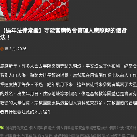
【過年法律常識】寺院宮廟教會管理人應瞭解的個資
法！
18 2 月, 2026
農曆新年，許多人會去寺院宮廟等點光明燈、平安燈或其他布施，經常會
看到人山人海，熱鬧大排長龍的場景，當然現在用電腦作業比以前人工作
業速度快了許多。不過，經年累月下來，這些信徒或來參觀者填寫了大量
的姓名、出生年月日、住家地址等等個資，像是基督教等團體也是會留有
教徒的大量個資，宗教團體蒐集這些個人資料愈來愈多，宗教團體的管理
者有什麼要注意的地方呢？
侵權行為責任
,
個人資料保護法
,
個人資料檔案安全維護管理辦法
,
個資外洩
,
個資計
畫
,
刑事責任
,
台北律師
,
善良管理
,
基礎個資保護宣導講習育訓練課程
,
宗教團體
,
寺廟
,