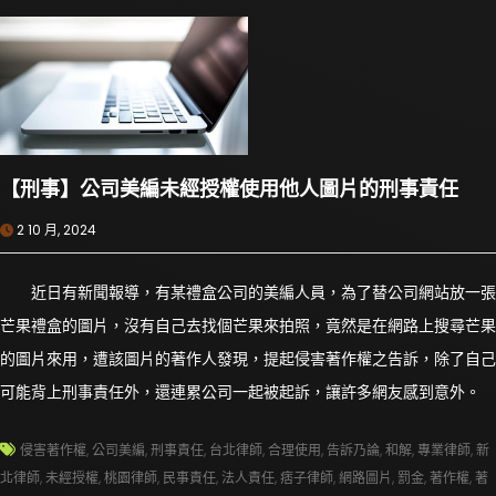
【刑事】公司美編未經授權使用他人圖片的刑事責任
2 10 月, 2024
近日有新聞報導，有某禮盒公司的美編人員，為了替公司網站放一張
芒果禮盒的圖片，沒有自己去找個芒果來拍照，竟然是在網路上搜尋芒果
的圖片來用，遭該圖片的著作人發現，提起侵害著作權之告訴，除了自己
可能背上刑事責任外，還連累公司一起被起訴，讓許多網友感到意外。
侵害著作權
,
公司美編
,
刑事責任
,
台北律師
,
合理使用
,
告訴乃論
,
和解
,
專業律師
,
新
北律師
,
未經授權
,
桃園律師
,
民事責任
,
法人責任
,
痞子律師
,
網路圖片
,
罰金
,
著作權
,
著