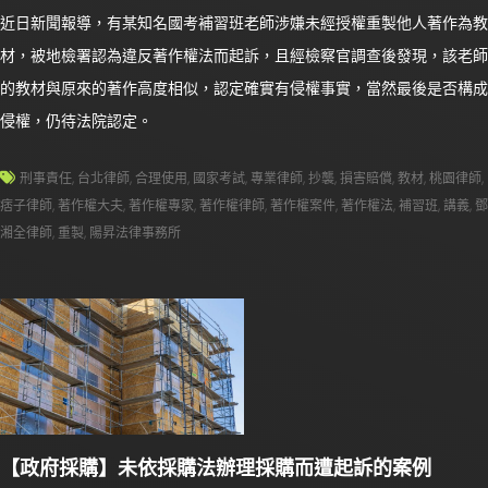
近日新聞報導，有某知名國考補習班老師涉嫌未經授權重製他人著作為教
材，被地檢署認為違反著作權法而起訴，且經檢察官調查後發現，該老師
的教材與原來的著作高度相似，認定確實有侵權事實，當然最後是否構成
侵權，仍待法院認定。
刑事責任
,
台北律師
,
合理使用
,
國家考試
,
專業律師
,
抄襲
,
損害賠償
,
教材
,
桃園律師
,
痞子律師
,
著作權大夫
,
著作權專家
,
著作權律師
,
著作權案件
,
著作權法
,
補習班
,
講義
,
鄧
湘全律師
,
重製
,
陽昇法律事務所
【政府採購】未依採購法辦理採購而遭起訴的案例