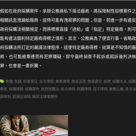
假如在政府採購案件，承辦公務員私下接洽廠商，將採限制性招標案件之
相關訊息洩漏給廠商，這時可能有洩密罪的問題；但是，若進一步有違反
政府採購法相關規定，而將標案直接「送給」或「指定」特定廠商，則可
能有違法圖利特定廠商得標之情形。其次，公務員為了便宜行事，省略政
府採購法所訂定的嚴謹法律程序，逕使特定廠商得標，就算是不知情的廠
商，也可能被牽連而有犯罪嫌疑，即令最終偵查不起訴或起訴後判決無
罪，也會是一番折騰。
免職
,
免議
,
刑事責任
,
台北律師
,
專業律師
,
懲戒法院
,
懲戒處分
,
招標
,
採購大夫
,
採購
專家
,
採購律師
,
採購案件
,
政府採購法
,
新北律師
,
桃園律師
,
痞子律師
,
褫奪公權
,
貪污治
罪條例
,
鄧湘全律師
,
陽昇法律事務所