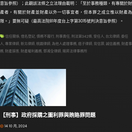
意旨參照）；此觀該法條之立法理由載明：「至於事務種類，有專關於財
產者，有關於財產並財產以外一切事宜者，但本罪之成立惟以財產為
限。」要無可疑（最高法院81年度台上字第3015號判決意旨參照）。
信任關係
,
借名登記
,
債務不履行
,
刑事責任
,
刑法第342條
,
受任人
,
台北律師
,
委任
人
,
專業律師
,
新北律師
,
桃園律師
,
為他人處理事務
,
痞子律師
,
背信罪
,
誠信義務
,
財產事
務
,
財產損害
,
財產權利義務
,
鄧湘全律師
,
陽昇法律事務所
【刑事】政府採購之圖利罪與賄賂罪問題
14 10 月, 2024