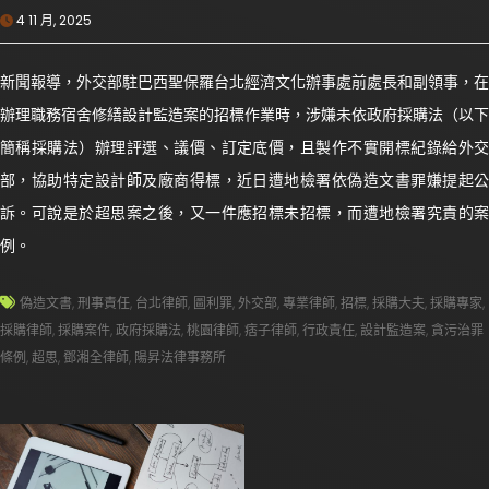
4 11 月, 2025
新聞報導，外交部駐巴西聖保羅台北經濟文化辦事處前處長和副領事，在
辦理職務宿舍修繕設計監造案的招標作業時，涉嫌未依政府採購法（以下
簡稱採購法）辦理評選、議價、訂定底價，且製作不實開標紀錄給外交
部，協助特定設計師及廠商得標，近日遭地檢署依偽造文書罪嫌提起公
訴。可說是於超思案之後，又一件應招標未招標，而遭地檢署究責的案
例。
偽造文書
,
刑事責任
,
台北律師
,
圖利罪
,
外交部
,
專業律師
,
招標
,
採購大夫
,
採購專家
,
採購律師
,
採購案件
,
政府採購法
,
桃園律師
,
痞子律師
,
行政責任
,
設計監造案
,
貪污治罪
條例
,
超思
,
鄧湘全律師
,
陽昇法律事務所