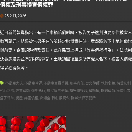
債權及刑事損害債權罪
25 2 月, 2026
近日新聞報導指出，有一件車禍賠償糾紛，被告男子遭判決要賠償被害人
數百萬元，結果被告男子在敗訴確定賠償責任時，竟然將名下土地無償贈
與前妻，企圖規避債務責任，此在民事上構成「詐害債權行為」，法院判
決撤銷贈與並塗銷移轉登記，土地須回復至原所有權人名下，被害人債權
得以獲得保障。
不動產大夫
,
不動產律師
,
不動產買賣爭議
,
刑事責任
,
台北律師
,
執行名義
,
將受強制
執行之際
,
專業律師
,
強制執行
,
房屋買賣爭議
,
損害債權罪
,
撤銷權
,
桃園律師
,
無償行為
,
痞子律師
,
脫產
,
詐害債權
,
鄧湘全律師
,
限貸令
,
陽昇法律事務所