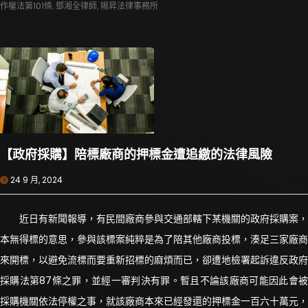
作權法第101條
,
鄧湘全律師
,
陽昇法律事務所
【政府採購】陪標廠商的押標金遭追繳的法律風險
24 9 月, 2024
近日有新聞報導，有民間廠商參與交通部轄下某機關的政府採購案，
本無得標的意思，參與該標案純粹是為了陪其他廠商投標，湊足三家廠商
來開標，以避免流標而要重新招標的麻煩而已，卻遭地檢署起訴違反政府
採購法第87條之罪，並經一審判決有罪。暫且不論該廠商可能因此會被
採購機關依法停權之事，就該廠商本來已經發還的押標金一百六十萬元，