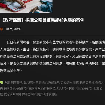
【政府採購】採購公務員遭懲戒卻免議的案例
11 10 月, 2024
近日有新聞報導，過去新北市有些學校的營養午餐採購案，相關採購
人員諸如校長、主任，為謀取私利，違背職務收取廠商好處等案，原本已
經遭最高法院認定違反貪污治罪條例，判刑確定，又因這些被告除刑事責
任外，是否還要受到懲戒而遭懲戒法院判決，然懲戒法院卻判決免議，讓
許多民眾不解。
免議
,
刑事責任
,
台北律師
,
專業律師
,
懲戒法院
,
懲戒處分
,
投標
,
採購公務員
,
採購大
夫
,
採購專家
,
採購律師
,
採購案件
,
政府採購法
,
新北律師
,
桃園律師
,
痞子律師
,
褫奪公
權
,
貪污治罪條例
,
鄧湘全律師
,
陽昇法律事務所