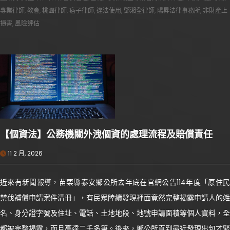
專業律師
,
教會
,
桃園律師
,
痞子律師
,
違法使用
,
鄧湘全律師
,
陽昇法律事務所
,
非財產上
損害
,
風險評估
【個資法】公務機關外洩個資的處理流程及賠償責任
11 2 月, 2026
近來有新聞報導，苗栗縣泰安鄉公所去年底在官網公告114年度「原住民
禁伐補償申請案件清冊」，有民眾陸續發現裡面竟然完整揭露申請人的姓
名、身分證字號及住址、電話、土地地段、地號申請面積等個人資料，全
都被完整揭露，而且高達二千多筆。後來，鄉公所直到最近發現出包才緊