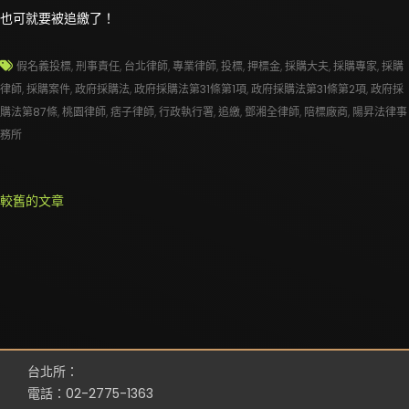
也可就要被追繳了！
假名義投標
,
刑事責任
,
台北律師
,
專業律師
,
投標
,
押標金
,
採購大夫
,
採購專家
,
採購
律師
,
採購案件
,
政府採購法
,
政府採購法第31條第1項
,
政府採購法第31條第2項
,
政府採
購法第87條
,
桃園律師
,
痞子律師
,
行政執行署
,
追繳
,
鄧湘全律師
,
陪標廠商
,
陽昇法律事
務所
文
較舊的文章
章
導
覽
台北所：
電話：02-2775-1363