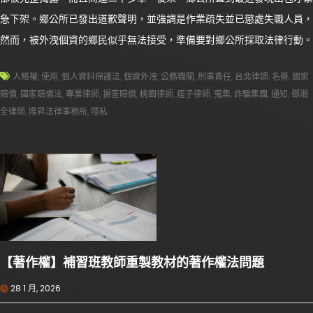
急下架。鄉公所已發出道歉聲明，並強調是作業疏失並已懲處失職人員，
然而，被外洩個資的鄉民似乎無法接受，準備要對鄉公所採取法律行動。
人格權
,
使用
,
個人資料保護法
,
個資外洩
,
公務機關
,
刑事責任
,
台北律師
,
名譽
,
國家
賠償
,
國家賠償法
,
專業律師
,
損害賠償
,
桃園律師
,
痞子律師
,
蒐集
,
詐騙集團
,
通知
,
鄧湘
全律師
,
陽昇法律事務所
,
隱私
【著作權】補習班教師重製教材的著作權法問題
28 1 月, 2026