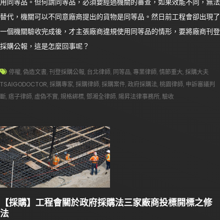
用同等品。但何謂同等品，必須要經過機關的審查，如果效能不同，無法
替代，機關可以不同意廠商提出的貨物是同等品。然日前工程會卻出現了
一個機關驗收完成後，才主張廠商違規使用同等品的情形，要將廠商刊登
採購公報，這是怎麼回事呢？
停權
,
偽造文書
,
刊登採購公報
,
台北律師
,
同等品
,
專業律師
,
情節重大
,
採購大夫
TSAIGODOCTOR
,
採購專家
,
採購律師
,
採購案件
,
政府採購法
,
桃園律師
,
申訴審議判
斷
,
痞子律師
,
虛偽不實
,
規格綁標
,
鄧湘全律師
,
陽昇法律事務所
,
驗收
【採購】工程會關於政府採購法三家廠商投標開標之修
法