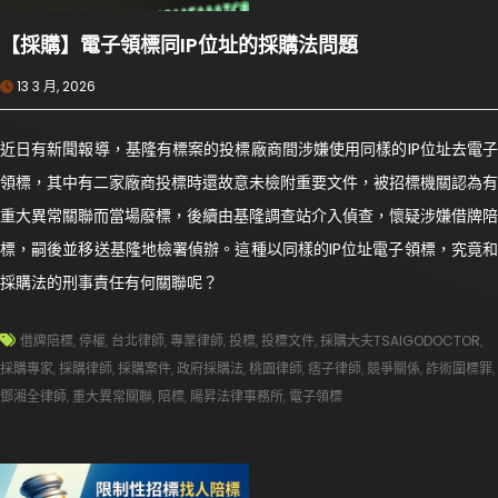
【採購】電子領標同IP位址的採購法問題
13 3 月, 2026
近日有新聞報導，基隆有標案的投標廠商間涉嫌使用同樣的IP位址去電子
領標，其中有二家廠商投標時還故意未檢附重要文件，被招標機關認為有
重大異常關聯而當場廢標，後續由基隆調查站介入偵查，懷疑涉嫌借牌陪
標，嗣後並移送基隆地檢署偵辦。這種以同樣的IP位址電子領標，究竟和
採購法的刑事責任有何關聯呢？
借牌陪標
,
停權
,
台北律師
,
專業律師
,
投標
,
投標文件
,
採購大夫TSAIGODOCTOR
,
採購專家
,
採購律師
,
採購案件
,
政府採購法
,
桃園律師
,
痞子律師
,
競爭關係
,
詐術圍標罪
,
鄧湘全律師
,
重大異常關聯
,
陪標
,
陽昇法律事務所
,
電子領標