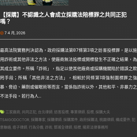
【採購】不認識之人會成立採購法陪標罪之共同正犯
嗎？
7 4 月, 2026
最高法院實務判決認為，政府採購法第87條第3項之妨害投標罪，是以施
用詐術或其他非法之方法，使廠商無法投標或開標發生不正確之結果，為
其成立要件。所稱「詐術」，指足以使其他廠商或採購機關陷於錯誤之欺
罔手段；所稱「其他非法之方法」，相較於同條第1項強制圍標罪之強
暴、脅迫、藥劑或催眠術等而言，當係指詐術以外，其他和平、非暴力之
不法手段。若行為人…
三家廠商
,
共同正犯
,
台北律師
,
妨害投標
,
專業律師
,
投標
,
採購大夫
TSAIGODOCTOR
,
採購專家
,
採購律師
,
採購案件
,
政府採購法
,
桃園律師
,
構成要件
,
犯
意聯絡
,
痞子律師
,
行為分擔
,
詐術
,
鄧湘全律師
,
陪標
,
陽昇法律事務所