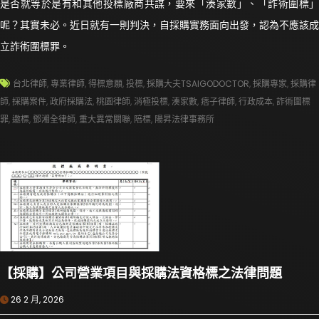
是否就等於是有和其他投標廠商共謀，要來「湊家數」、「詐術圍標」
呢？其實未必。近日就有一則判決，自採購實務面向出發，認為不應該成
立詐術圍標罪。
台北律師
,
專業律師
,
得標意願
,
投標
,
採購大夫TSAIGODOCTOR
,
採購專家
,
採購律
師
,
採購案件
,
政府採購法
,
桃園律師
,
消極投標
,
湊家數
,
痞子律師
,
行政成本
,
詐術圍標
罪
,
邀標
,
鄧湘全律師
,
重大異常關聯
,
陪標
,
陽昇法律事務所
【採購】公司營業項目與採購法資格標之法律問題
26 2 月, 2026