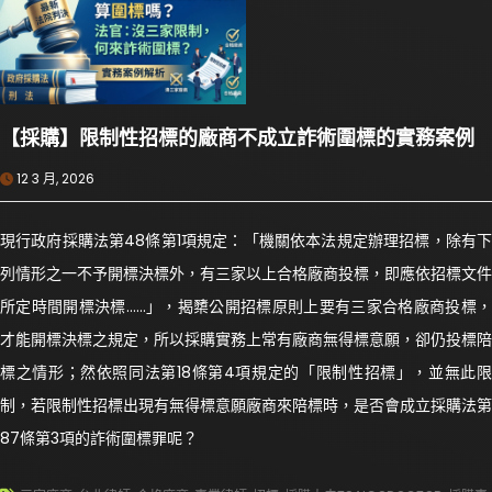
【採購】限制性招標的廠商不成立詐術圍標的實務案例
12 3 月, 2026
現行政府採購法第48條第1項規定：「機關依本法規定辦理招標，除有下
列情形之一不予開標決標外，有三家以上合格廠商投標，即應依招標文件
所定時間開標決標……」，揭櫫公開招標原則上要有三家合格廠商投標，
才能開標決標之規定，所以採購實務上常有廠商無得標意願，卻仍投標陪
標之情形；然依照同法第18條第4項規定的「限制性招標」，並無此限
制，若限制性招標出現有無得標意願廠商來陪標時，是否會成立採購法第
87條第3項的詐術圍標罪呢？