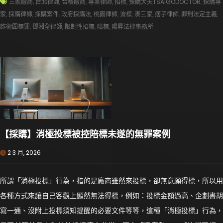
三家廠商
,
台北律師
,
合格廠商
,
專業律師
,
招標
,
採購大夫TSAIGODOCTOR
,
採購專
家
,
採購律師
,
採購案件
,
政府採購法
,
桃園律師
,
流標
,
湊三家
,
痞子律師
,
罪刑法定主義
,
詐術圍標罪
,
鄧湘全律師
,
限制性招標
,
陪標
,
陽昇法律事務所
【採購】消極投標被控陪標未遂的無罪案例
2 3 月, 2026
所謂「消極投標」行為，指的是廠商雖然來投標，卻無意願得標，所以用
各種方式來讓自己客觀上顯然無法得標，例如：投標金額過高、企劃書胡
寫一通、沒附上投標須知提醒的必要文件等等，這種「消極投標」行為，