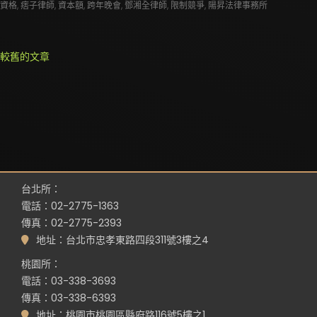
資格
,
痞子律師
,
資本額
,
跨年晚會
,
鄧湘全律師
,
限制競爭
,
陽昇法律事務所
文
較舊的文章
章
導
覽
台北所：
電話：02-2775-1363
傳真：02-2775-2393
地址：台北市忠孝東路四段311號3樓之4
桃園所：
電話：03-338-3693
傳真：03-338-6393
地址：桃園市桃園區縣府路116號5樓之1