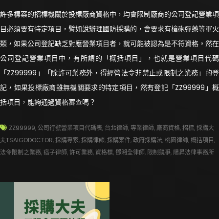
許多標案的招標機關於投標廠商資格中，均會限制廠商的公司登記營業項
目必須要有特定項目，譬如說辦理國防採購的，會要求有槍砲彈藥等軍火
類，如果公司登記缺乏對應營業項目者，就可能被認為是不符資格。然在
公司登記營業項目中，有所謂的「概括項目」，也就是營業項目代碼
「ZZ99999」「除許可業務外，得經營法令非禁止或限制之業務」的登
記，如果投標廠商雖無機關要求的特定項目，然有登記「ZZ99999」概
括項目，能夠通過資格審查嗎？
ZZ99999
,
公司行號營業項目代碼表
,
台北律師
,
專業律師
,
廠商資格
,
招標
,
採購大
夫TSAIGODOCTOR
,
採購專家
,
採購律師
,
採購案件
,
政府採購法
,
桃園律師
,
概括項目
,
法令限制之業務
,
痞子律師
,
許可業務
,
資格標
,
鄧湘全律師
,
限制競爭
,
陽昇法律事務所