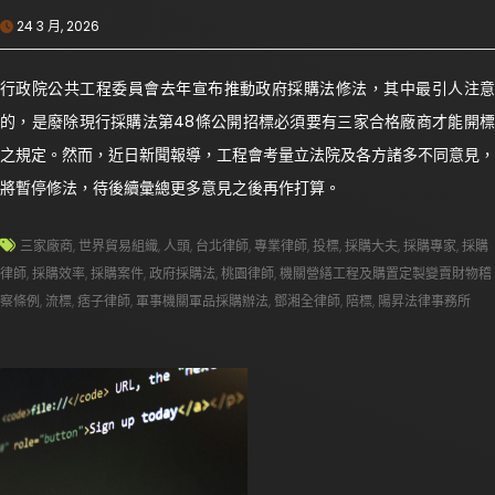
24 3 月, 2026
行政院公共工程委員會去年宣布推動政府採購法修法，其中最引人注意
的，是廢除現行採購法第48條公開招標必須要有三家合格廠商才能開標
之規定。然而，近日新聞報導，工程會考量立法院及各方諸多不同意見，
將暫停修法，待後續彙總更多意見之後再作打算。
三家廠商
,
世界貿易組織
,
人頭
,
台北律師
,
專業律師
,
投標
,
採購大夫
,
採購專家
,
採購
律師
,
採購效率
,
採購案件
,
政府採購法
,
桃園律師
,
機關營繕工程及購置定製變賣財物稽
察條例
,
流標
,
痞子律師
,
軍事機關軍品採購辦法
,
鄧湘全律師
,
陪標
,
陽昇法律事務所