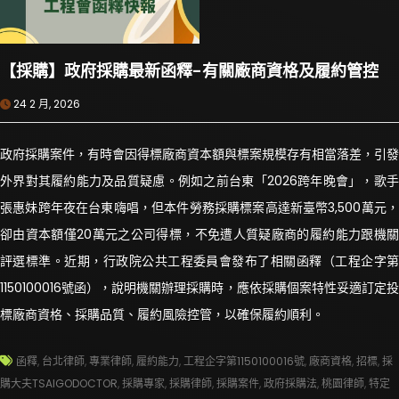
【採購】政府採購最新函釋-有關廠商資格及履約管控
24 2 月, 2026
政府採購案件，有時會因得標廠商資本額與標案規模存有相當落差，引發
外界對其履約能力及品質疑慮。例如之前台東「2026跨年晚會」，歌手
張惠妹跨年夜在台東嗨唱，但本件勞務採購標案高達新臺幣3,500萬元，
卻由資本額僅20萬元之公司得標，不免遭人質疑廠商的履約能力跟機關
評選標準。近期，行政院公共工程委員會發布了相關函釋（工程企字第
1150100016號函），說明機關辦理採購時，應依採購個案特性妥適訂定投
標廠商資格、採購品質、履約風險控管，以確保履約順利。
函釋
,
台北律師
,
專業律師
,
履約能力
,
工程企字第1150100016號
,
廠商資格
,
招標
,
採
購大夫TSAIGODOCTOR
,
採購專家
,
採購律師
,
採購案件
,
政府採購法
,
桃園律師
,
特定