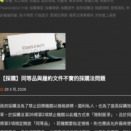
停權
,
台北律師
,
台鐵局
,
國家賠償
,
大鵬灣
,
專業律師
,
採購公報
,
採購大夫
TSAIGODOCTOR
,
採購專家
,
採購律師
,
採購案件
,
政府採購法
,
桃園律師
,
營業損失
,
申
訴審議判斷
,
痞子律師
,
行政處分
,
鄧湘全律師
,
陽昇法律事務所
,
非財產上損害
【採購】同等品與履約文件不實的採購法問題
26 3 月, 2026
政府採購法為了禁止招標機關以規格綁標，圖利私人，也為了提高採購效
率，於採購法第26條第2項禁止機關以此種方式來「限制競爭」，且於同
條第3項規定開放「同等品」，若機關要指定規格，則也應該允許廠商使