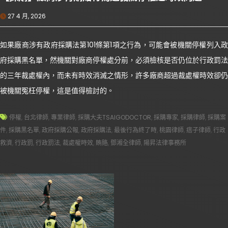
27 4 月, 2026
如果廠商涉有政府採購法第101條第1項之行為，可能會被機關停權列入政
府採購黑名單，然機關對廠商停權處分前，必須檢核是否仍位於行政罰法
的三年裁處權內，而未有時效消滅之情形，許多廠商超過裁處權時效卻仍
被機關冤枉停權，這是值得檢討的。
停權
,
台北律師
,
專業律師
,
採購大夫TSAIGODOCTOR
,
採購專家
,
採購律師
,
採購案
件
,
採購黑名單
,
政府採購公報
,
政府採購法
,
最後行為終了時
,
桃園律師
,
痞子律師
,
行政
救濟
,
行政罰
,
行政罰法
,
裁處權時效
,
賄賂
,
鄧湘全律師
,
陽昇法律事務所